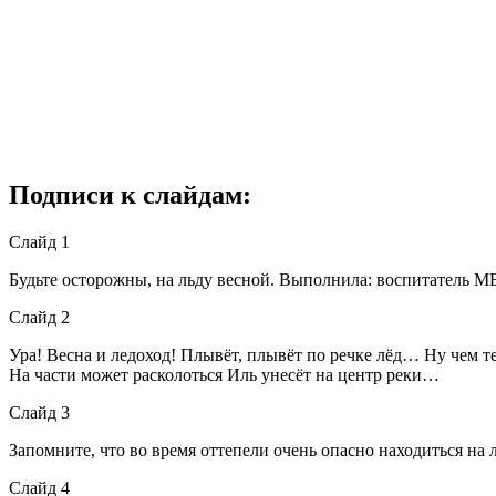
Подписи к слайдам:
Слайд 1
Будьте осторожны, на льду весной. Выполнила: воспитатель
Слайд 2
Ура! Весна и ледоход! Плывёт, плывёт по речке лёд… Ну чем теб
На части может расколоться Иль унесёт на центр реки…
Слайд 3
Запомните, что во время оттепели очень опасно находиться на 
Слайд 4