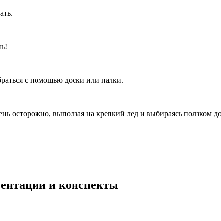
ать.
нь!
раться с помощью доски или палки.
чень осторожно, выползая на крепкий лед и выбираясь ползком до
езентации и конспекты