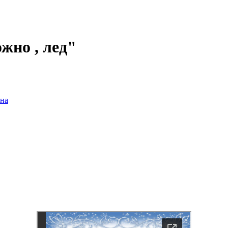
жно , лед"
на