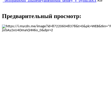
КБ
_bezopasnosm_zhiznedeyamelnosmi_demey_v_bymu.docx
Предварительный просмотр: