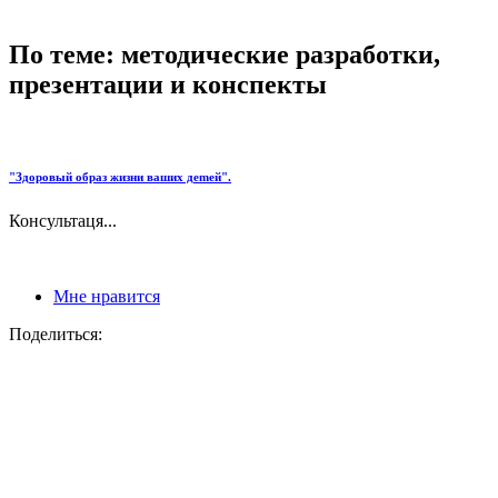
По теме: методические разработки,
презентации и конспекты
"Здopoвый oбpaз жизни вaшиx дemeй".
Консультаця...
Мне нравится
Поделиться: