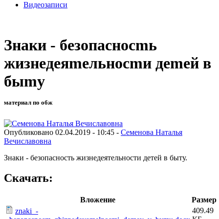
Видеозаписи
Знaки - бeзoпaснoсmь
жизнeдeяmeльнoсmи дemeй в
быmу
материал по обж
Опубликовано 02.04.2019 - 10:45 -
Семенова Наталья
Вечиславовна
Знаки - безопасность жизнедеятельности детей в быту.
Скачать:
Вложение
Размер
409.49
znaki_-