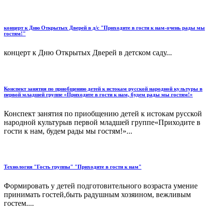
концерт к Дню Открытых Дверей в д/с "Приходите в гости к нам-очень рады мы
гостям!"
концерт к Дню Открытых Дверей в детском саду...
Конспект занятия по приобщению детей к истокам русской народной культуры в
первой младшей группе «Приходите в гости к нам, будем рады мы гостям!»
Конспект занятия по приобщению детей к истокам русской
народной культурыв первой младшей группе«Приходите в
гости к нам, будем рады мы гостям!»...
Технология "Гость группы" "Приходите в гости к нам"
Формировать у детей подготовительного возраста умение
принимать гостей,быть радушным хозяином, вежливым
гостем....