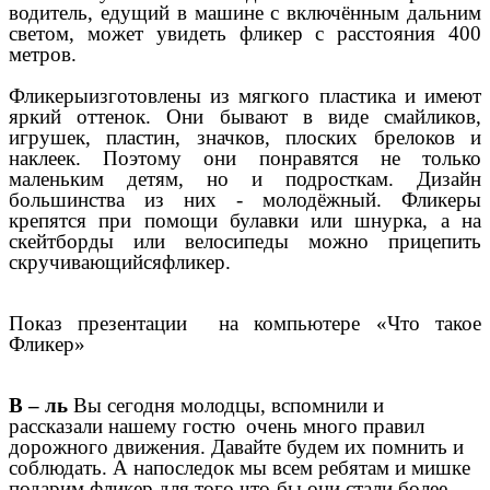
водитель, едущий в машине с включённым дальним
светом, может увидеть фликер с расстояния 400
метров.
Фликерыизготовлены из мягкого пластика и имеют
яркий оттенок. Они бывают в виде смайликов,
игрушек, пластин, значков, плоских брелоков и
наклеек. Поэтому они понравятся не только
маленьким детям, но и подросткам. Дизайн
большинства из них - молодёжный. Фликеры
крепятся при помощи булавки или шнурка, а на
скейтборды или велосипеды можно прицепить
скручивающийсяфликер.
Показ презентации на компьютере «Что такое
Фликер»
В – ль
Вы сегодня молодцы, вспомнили и
рассказали нашему гостю очень много правил
дорожного движения. Давайте будем их помнить и
соблюдать. А напоследок мы всем ребятам и мишке
подарим фликер для того что-бы они стали более