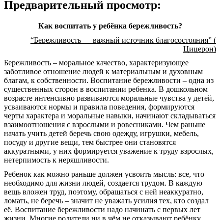
Предварительный просмотр:
Как воспитать у ребёнка бережливость?
“Бережливость — важный источник благосостояния” (
Цицерон)
Бережливость – моральное качество, характеризующее
заботливое отношение людей к материальным и духовным
благам, к собственности. Воспитание бережливости – одна из
существенных сторон в воспитании ребенка. В дошкольном
возрасте интенсивно развиваются моральные чувства у детей,
усваиваются нормы и правила поведения, формируются
черты характера и моральные навыки, начинают складываться
взаимоотношения с взрослыми и ровесниками. Чем раньше
начать учить детей беречь свою одежду, игрушки, мебель,
посуду и другие вещи, тем быстрее они становятся
аккуратными, у них формируется уважение к труду взрослых,
нетерпимость к неряшливости.
Ребенок как можно раньше должен усвоить мысль: все, что
необходимо для жизни людей, создается трудом. В каждую
вещь вложен труд, поэтому, обращаться с ней неаккуратно,
ломать, не беречь – значит не уважать усилия тех, кто создал
её. Воспитание бережливости надо начинать с первых лет
жизни. Многие родители ни в чём не отказывают ребёнку,