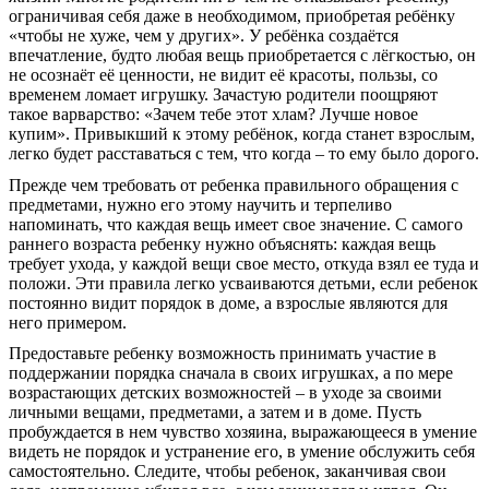
ограничивая себя даже в необходимом, приобретая ребёнку
«чтобы не хуже, чем у других». У ребёнка создаётся
впечатление, будто любая вещь приобретается с лёгкостью, он
не осознаёт её ценности, не видит её красоты, пользы, со
временем ломает игрушку. Зачастую родители поощряют
такое варварство: «Зачем тебе этот хлам? Лучше новое
купим». Привыкший к этому ребёнок, когда станет взрослым,
легко будет расставаться с тем, что когда – то ему было дорого.
Прежде чем требовать от ребенка правильного обращения с
предметами, нужно его этому научить и терпеливо
напоминать, что каждая вещь имеет свое значение. С самого
раннего возраста ребенку нужно объяснять: каждая вещь
требует ухода, у каждой вещи свое место, откуда взял ее туда и
положи. Эти правила легко усваиваются детьми, если ребенок
постоянно видит порядок в доме, а взрослые являются для
него примером.
Предоставьте ребенку возможность принимать участие в
поддержании порядка сначала в своих игрушках, а по мере
возрастающих детских возможностей – в уходе за своими
личными вещами, предметами, а затем и в доме. Пусть
пробуждается в нем чувство хозяина, выражающееся в умение
видеть не порядок и устранение его, в умение обслужить себя
самостоятельно. Следите, чтобы ребенок, заканчивая свои