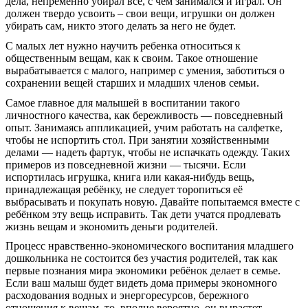
дела, непременно убирал все, с чем занимался и играл. Он
должен твердо усвоить – свои вещи, игрушки он должен
убирать сам, никто этого делать за него не будет.
С малых лет нужно научить ребенка относиться к
общественным вещам, как к своим. Такое отношение
вырабатывается с малого, например с умения, заботиться о
сохранении вещей старших и младших членов семьи.
Самое главное для малышей в воспитании такого
личностного качества, как бережливость — повседневный
опыт. Занимаясь аппликацией, учим работать на салфетке,
чтобы не испортить стол. При занятии хозяйственными
делами — надеть фартук, чтобы не испачкать одежду. Таких
примеров из повседневной жизни — тысячи. Если
испортилась игрушка, книга или какая-нибудь вещь,
принадлежащая ребёнку, не следует торопиться её
выбрасывать и покупать новую. Давайте попытаемся вместе с
ребёнком эту вещь исправить. Так дети учатся продлевать
жизнь вещам и экономить деньги родителей.
Процесс нравственно-экономического воспитания младшего
дошкольника не состоится без участия родителей, так как
первые познания мира экономики ребёнок делает в семье.
Если ваш малыш будет видеть дома примеры экономного
расходования водных и энергоресурсов, бережного
отношения к вещам, то, вполне вероятно, он вырастет