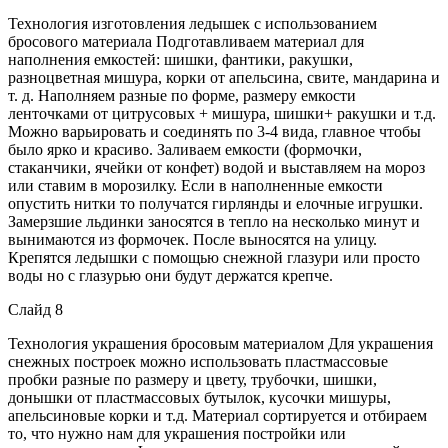
Технология изготовления ледышек с использованием
бросового материала Подготавливаем материал для
наполнения емкостей: шишки, фантики, ракушки,
разноцветная мишура, корки от апельсина, свите, мандарина и
т. д. Наполняем разные по форме, размеру емкости
ленточками от цитрусовых + мишура, шишки+ ракушки и т.д.
Можно варьировать и соединять по 3-4 вида, главное чтобы
было ярко и красиво. Заливаем емкости (формочки,
стаканчики, ячейки от конфет) водой и выставляем на мороз
или ставим в морозилку. Если в наполненные емкости
опустить нитки то получатся гирлянды и елочные игрушки.
Замерзшие льдинки заносятся в тепло на несколько минут и
вынимаются из формочек. После выносятся на улицу.
Крепятся ледышки с помощью снежной глазури или просто
воды но с глазурью они будут держатся крепче.
Слайд 8
Технология украшения бросовым материалом Для украшения
снежных построек можно использовать пластмассовые
пробки разные по размеру и цвету, трубочки, шишки,
донышки от пластмассовых бутылок, кусочки мишуры,
апельсиновые корки и т.д. Материал сортируется и отбираем
то, что нужно нам для украшения постройки или