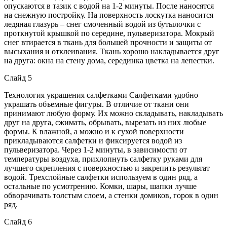
опускаются в тазик с водой на 1-2 минуты. После наносятся
на снежную постройку. На поверхность лоскутка наносится
ледяная глазурь – снег смоченный водой из бутылочки с
проткнутой крышкой по середине, пульверизатора. Мокрый
снег втирается в ткань для большей прочности и защиты от
высыхания и отклеивания. Ткань хорошо накладывается друг
на друга: окна на стену дома, серединка цветка на лепестки.
Слайд 5
Технология украшения салфетками Салфетками удобно
украшать объемные фигуры. В отличие от ткани они
принимают любую форму. Их можно складывать, накладывать
друг на друга, сжимать, обрывать, вырезать из них любые
формы. К влажной, а можно и к сухой поверхности
прикладываются салфетки и фиксируется водой из
пульверизатора. Через 1-2 минуты, в зависимости от
температуры воздуха, прихлопнуть салфетку руками для
лучшего скрепления с поверхностью и закрепить результат
водой. Трехслойные салфетки используем в один ряд, а
остальные по усмотрению. Комки, шары, шапки лучше
обворачивать толстым слоем, а стенки домиков, горок в один
ряд.
Слайд 6