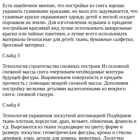
Есть ошибочное мнение, что постройки из снега хорошо
украшать гуашевыми красками, но мало кто задумывается, что
гуашевые краски окрашивают одежду детей и весной оседает
порошком на землю. Для изготовления ледышек и придание
постройкам красивый вид лучше использовать акварельные
краски или чайные пакетики, а лучше всего использовать
материалы безопасные для детей: ткань, бумажные салфетки,
бросовый материал .
Слайд 3
Технология строительства снежных построек Из основной
снежной массы снега очерчиваем необходимые контуры
будущей фигуры. Выравниваем поверхность и придаём
прочность с помощью мокрой снежной массы. Дополняем
постройку мелкими деталями вылепленными из мокрого
снега- снежной глазури.
Слайд 4
Технология украшения лоскутной аппликацией Подбираем
ткань плотная, ворсистая: драп, вельвет, обивочная, фланель и
т.д. Вырезаются из ткани подходящие по цвету, форме и
размеру лоскутки: геометрические фигуры, кроны и стволы
деревьев, елки, детали для домика, животных. Лоскутки