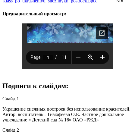
МБ
klass_po_ukrasheniyu_snezhnykh_postroek.pptx
Предварительный просмотр:
Подписи к слайдам:
Слайд 1
Украшение снежных построек без использование красителей.
Автор: воспитатель - Тимофеева О.Е. Частное дошкольное
учреждение « Детский сад № 16» ОАО «РЖД»
Слайд 2