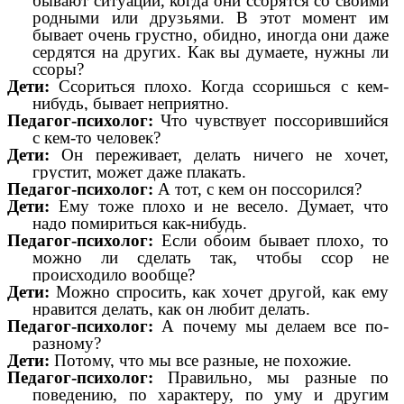
бывают ситуации, когда они ссорятся со своими
родными или друзьями. В этот момент им
бывает очень грустно, обидно, иногда они даже
сердятся на других. Как вы думаете, нужны ли
ссоры?
Дети:
Ссориться плохо. Когда ссоришься с кем-
нибудь, бывает неприятно.
Педагог-психолог:
Что чувствует поссорившийся
с кем-то человек?
Дети:
Он переживает, делать ничего не хочет,
грустит, может даже плакать.
Педагог-психолог:
А тот, с кем он поссорился?
Дети:
Ему тоже плохо и не весело. Думает, что
надо помириться как-нибудь.
Педагог-психолог:
Если обоим бывает плохо, то
можно ли сделать так, чтобы ссор не
происходило вообще?
Дети:
Можно спросить, как хочет другой, как ему
нравится делать, как он любит делать.
Педагог-психолог:
А почему мы делаем все по-
разному?
Дети:
Потому, что мы все разные, не похожие.
Педагог-психолог:
Правильно, мы разные по
поведению, по характеру, по уму и другим