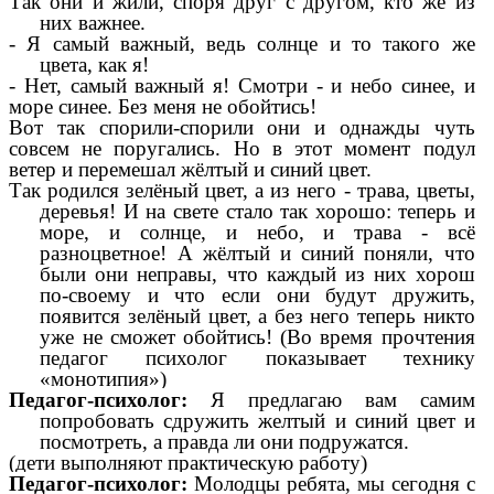
Так они и жили, споря друг с другом, кто же из
них важнее.
- Я
самый важный, ведь солнце и то такого же
цвета, как я!
- Нет, самый важный я! Смотри - и небо синее, и
море синее. Без меня не обойтись!
Вот так спорили-спорили они и однажды чуть
совсем не поругались. Но в этот момент подул
ветер и перемешал жёлтый и синий цвет.
Так родился зелёный цвет, а из него - трава, цветы,
деревья! И на свете стало так хорошо: теперь и
море, и солнце, и небо, и трава - всё
разноцветное! А жёлтый и синий поняли, что
были они неправы, что каждый из них хорош
по-своему и что если они будут дружить,
появится зелёный цвет, а без него теперь никто
уже не сможет обойтись! (Во время прочтения
педагог психолог показывает технику
«монотипия»)
Педагог-психолог:
Я
предлагаю вам самим
попробовать сдружить желтый и синий цвет и
посмотреть, а правда ли они подружатся.
(дети выполняют практическую работу)
Педагог-психолог:
Молодцы ребята, мы сегодня с