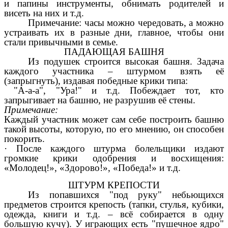
и папины инструменты, обнимать родителей и
висеть на них и т.д.
Примечание: часы можно чередовать, а можно
устраивать их в разные дни, главное, чтобы они
стали привычными в семье.
ПАДАЮЩАЯ БАШНЯ
Из подушек строится высокая башня. Задача
каждого участника – штурмом взять её
(запрыгнуть), издавая победные крики типа:
"А-а-а", "Ура!" и т.д. Побеждает тот, кто
запрыгивает на башню, не разрушив её стены.
Примечание:
Каждый участник может сам себе построить башню
такой высоты, которую, по его мнению, он способен
покорить.
· После каждого штурма болельщики издают
громкие крики одобрения и восхищения:
«Молодец!», «Здорово!», «Победа!» и т.д.
ШТУРМ КРЕПОСТИ
Из попавшихся "под руку" небьющихся
предметов строится крепость (тапки, стулья, кубики,
одежда, книги и т.д. – всё собирается в одну
большую кучу). У играющих есть "пушечное ядро"