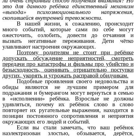
ли очень странный способ получения внимания? Но
это для данного ребёнка единственный механизм
«выхода» психоэмоционального напряжения,
скопившейся внутренней тревожности.
В нашей жизни, к сожалению, происходит
много событий, которые сами по себе могут
ожесточить, озлобить, довести до отчаяния и
вызвать негативные переживания. Дети чётко
улавливают настроения окружающих.
Поэтому родителям не стоит при ребёнке
допускать обсуждение неприятностей, смотреть
передачи про катастрофы и фильмы про убийство и
безысходность, оценивать отрицательно поступки
других, укорять и угрожать расправой обидчикам.
Подобные проявления своего недовольства и
обиды являются не лучшим примером для
подражания и бумерангом могут вернуться в семью
в «исполнении» ребёнка. Взрослые не должны
удивляться, почему их ребёнок слово в слово
повторяет их ругательные выражения, находится в
позиции постоянного сопротивления и неприятия
окружающих его людей и событий.
Если вы стали замечать, что ваш ребёнок
наэлектризован злостью, обзывается, дерётся,