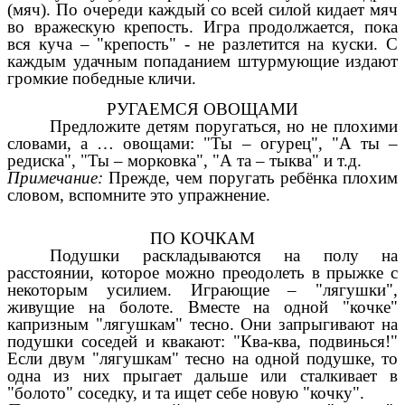
(мяч). По очереди каждый со всей силой кидает мяч
во вражескую крепость. Игра продолжается, пока
вся куча – "крепость" - не разлетится на куски. С
каждым удачным попаданием штурмующие издают
громкие победные кличи.
РУГАЕМСЯ ОВОЩАМИ
Предложите детям поругаться, но не плохими
словами, а … овощами: "Ты – огурец", "А ты –
редиска", "Ты – морковка", "А та – тыква" и т.д.
Примечание:
Прежде, чем поругать ребёнка плохим
словом, вспомните это упражнение.
ПО КОЧКАМ
Подушки раскладываются на полу на
расстоянии, которое можно преодолеть в прыжке с
некоторым усилием. Играющие – "лягушки",
живущие на болоте. Вместе на одной "кочке"
капризным "лягушкам" тесно. Они запрыгивают на
подушки соседей и квакают: "Ква-ква, подвинься!"
Если двум "лягушкам" тесно на одной подушке, то
одна из них прыгает дальше или сталкивает в
"болото" соседку, и та ищет себе новую "кочку".