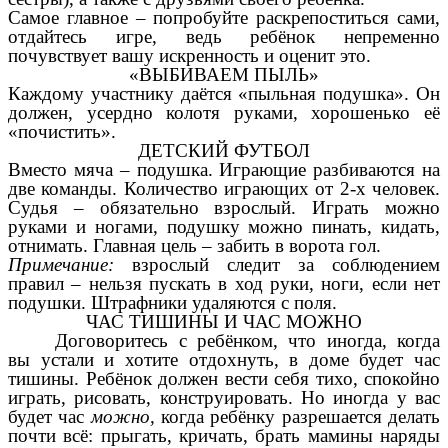
Самое главное – попробуйте раскрепоститься сами,
отдайтесь игре, ведь ребёнок непременно
почувствует вашу искренность и оценит это.
«ВЫБИВАЕМ ПЫЛЬ»
Каждому участнику даётся «пыльная подушка». Он
должен, усердно колотя руками, хорошенько её
«почистить».
ДЕТСКИЙ ФУТБОЛ
Вместо мяча – подушка. Играющие разбиваются на
две команды. Количество играющих от 2-х человек.
Судья – обязательно взрослый. Играть можно
руками и ногами, подушку можно пинать, кидать,
отнимать. Главная цель – забить в ворота гол.
Примечание:
взрослый следит за соблюдением
правил – нельзя пускать в ход руки, ноги, если нет
подушки. Штрафники удаляются с поля.
ЧАС ТИШИНЫ И ЧАС МОЖНО
Договоритесь с ребёнком, что иногда, когда
вы устали и хотите отдохнуть, в доме будет час
тишины. Ребёнок должен вести себя тихо, спокойно
играть, рисовать, конструировать. Но иногда у вас
будет час
можно,
когда ребёнку разрешается делать
почти всё: прыгать, кричать, брать мамины наряды