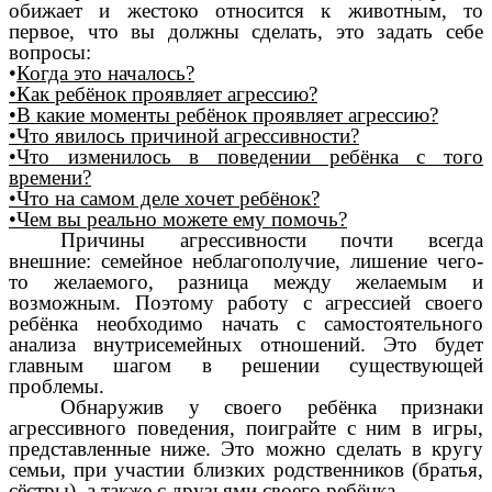
обижает и жестоко относится к животным, то
первое, что вы должны сделать, это задать себе
вопросы:
•
Когда это началось?
•Как ребёнок проявляет агрессию?
•В какие моменты ребёнок проявляет агрессию?
•Что явилось причиной агрессивности?
•Что изменилось в поведении ребёнка с того
времени?
•Что на самом деле хочет ребёнок?
•Чем вы реально можете ему помочь?
Причины агрессивности почти всегда
внешние: семейное неблагополучие, лишение чего-
то желаемого, разница между желаемым и
возможным. Поэтому работу с агрессией своего
ребёнка необходимо начать с самостоятельного
анализа внутрисемейных отношений. Это будет
главным шагом в решении существующей
проблемы.
Обнаружив у своего ребёнка признаки
агрессивного поведения, поиграйте с ним в игры,
представленные ниже. Это можно сделать в кругу
семьи, при участии близких родственников (братья,
сёстры), а также с друзьями своего ребёнка.