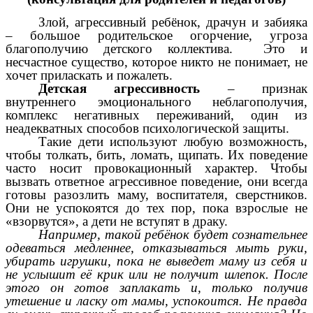
Злой, агрессивный ребёнок, драчун и забияка
– большое родительское огорчение, угроза
благополучию детского коллектива. Это и
несчастное существо, которое никто не понимает, не
хочет приласкать и пожалеть.
Детская агрессивность
– признак
внутреннего эмоционального неблагополучия,
комплекс негативных переживаний, один из
неадекватных способов психологической защиты.
Такие дети используют любую возможность,
чтобы толкать, бить, ломать, щипать. Их поведение
часто носит провокационный характер. Чтобы
вызвать ответное агрессивное поведение, они всегда
готовы разозлить маму, воспитателя, сверстников.
Они не успокоятся до тех пор, пока взрослые не
«взорвутся», а дети не вступят в драку.
Например, такой ребёнок будет сознательнее
одеваться медленнее, отказываться мыть руки,
убирать игрушки, пока не выведет маму из себя и
не услышит её крик или не получит шлепок. После
этого он готов заплакать и, только получив
утешение и ласку от мамы, успокоится. Не правда