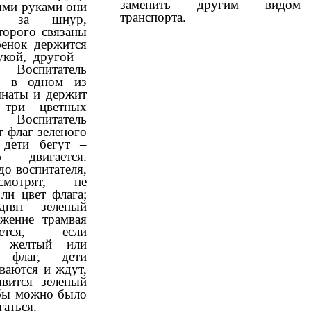
заменить другим видом
ми руками они
транспорта.
ся за шнур,
торого связаны
бенок держится
укой, другой –
 Воспитатель
ся в одном из
мнаты и держит
три цветных
Воспитатель
 флаг зеленого
 дети бегут –
й» двигается.
о воспитателя,
мотрят, не
ли цвет флага;
днят зеленый
ижение трамвая
ается, если
я желтый или
 флаг, дети
ваются и ждут,
явится зеленый
обы можно было
гаться.