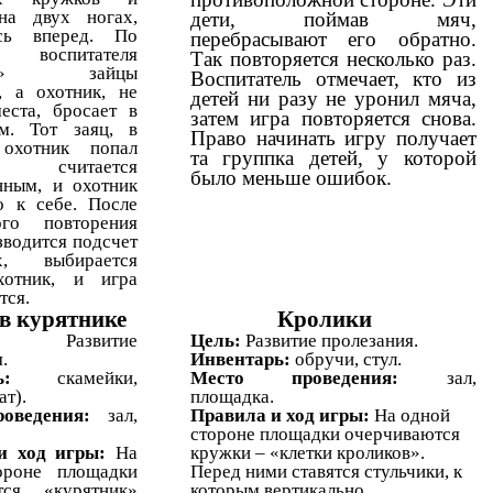
на двух ногах,
дети, поймав мяч,
ясь вперед. По
перебрасывают его обратно.
воспитателя
Так повторяется несколько раз.
ик!» зайцы
Воспитатель отмечает, кто из
, а охотник, не
детей ни разу не уронил мяча,
еста, бросает в
затем игра повторяется снова.
м. Тот заяц, в
Право начинать игру получает
 охотник попал
та группка детей, у которой
 считается
было меньше ошибок.
нным, и охотник
о к себе. После
ого повторения
зводится подсчет
х, выбирается
хотник, и игра
тся.
в курятнике
Кролики
ль:
Развитие
Цель:
Развитие пролезания.
.
Инвентарь:
обручи, стул.
ь:
скамейки,
Место проведения:
зал,
ат).
площадка.
роведения:
зал,
Правила и ход игры:
На одной
стороне площадки очерчиваются
и ход игры:
На
кружки – «клетки кроликов».
ороне площадки
Перед ними ставятся стульчики, к
тся «курятник»
которым вертикально