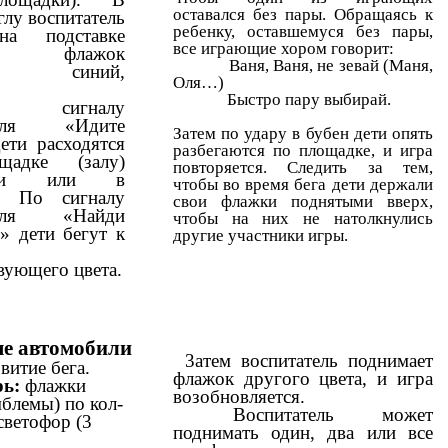
оставался без пары. Обращаясь к
лу воспитатель
ребенку, оставшемуся без пары,
на подставке
все играющие хором говорит:
ой флажок
Ваня, Ваня, не зевай (Маня,
ый, синий,
Оля…)
Быстро пару выбирай.
сигналу
теля «Идите
Затем по удару в бубен дети опять
ети расходятся
разбегаются по площадке, и игра
адке (залу)
повторяется. Следить за тем,
ками или в
чтобы во время бега дети держали
у. По сигналу
свои флажки поднятыми вверх,
теля «Найди
чтобы на них не натолкнулись
» дети бегут к
другие участники игры.
вующего цвета.
е автомобили
3атем воспитатель поднимает
витие бега.
флажок другого цвета, и игра
ь:
флажки
возобновляется.
мблемы) по кол-
Воспитатель может
 светофор (3
поднимать один, два или все