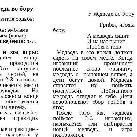
едя во бору
У медведя во бору
звитие ходьбы
Грибы, ягоды
ь:
эмблема
беру,
мел (канат)
А медведь сидит
оведения:
зал,
И на нас рычит.
.
Пробеги тихо
 и ход игры:
Медведь в это время должен
ном конце
сидеть на своем месте. Когда
и проводится
играющие произносят
Это «опушка
последнее слово «рычит»,
3а чертой, на
медведь с рычанием встает, а
и 2-3 шагов от
дети бегут домой. Медведь
чивается место
старается их поймать
едведя». На
(коснуться). Пойманного
оложном конце
медведь отводит к себе. Дети
 обозначается
возобновляют сбор грибов и
ом детей».
ягод.
тель назначает
После того как медведь
из играющих
поймает 2-3 играющих,
.
назначается или выбирается
ные играющие -
новый медведь, и игра
и находятся у
повторяется.