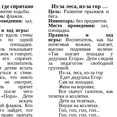
 где спрятано
Из-за леса, из-за гор …
звитие ходьбы.
Цель:
Развитие прыжков и
ь:
флажок.
бега.
роведения:
зал,
Инвентарь:
без предметов.
.
Место проведения:
зал,
 и ход игры:
площадка.
ят вдоль стены
Правила и ход
ли по одной
игры:
Воспитатель, как бы
е площадки.
натягивая вожжи, шагает,
ель показывает
высоко поднимая колени:
жок и говорит,
«Так шагает лошадка у
его спрячет.
дедушки Егора». Дети следом
воспитатель
за педагогом свободной
т детям встать
группкой.
уться к стене.
Из-за, леса, из-за гор
сь, что никто
Едет дедушка Егор:
й не смотрит,
Сам на лошадке,
тель прячет
Жена на коровке,
 после чего
Все скачут галопом, как
 «Пора». Дети
телятки и козлятки.
ают искать
Дети на телятках,
ый флажок. Кто
Внуки на козлятах.
го найдет, тот
Гоп, гоп, гоп, гоп...
 право прятать
Гоп, гоп, гоп, гоп...