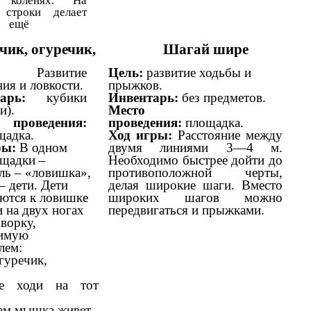
коленях. На
 строки делает
 ещё
чик, огуречик,
Шагай шире
ль:
Развитие
Цель:
развитие ходьбы и
ия и ловкости.
прыжков.
нтарь:
кубики
Инвентарь:
без предметов.
и).
Место
 проведения:
проведения:
площадка.
щадка.
Ход игры:
Расстояние между
ры:
В одном
двумя линиями 3—4 м.
ощадки –
Необходимо быстрее дойти до
ль – «ловишка»,
противоположной черты,
– дети. Дети
делая широкие шаги. Вместо
ются к ловишке
широких шагов можно
 на двух ногах
передвигаться и прыжками.
ворку,
симую
лем:
гуречик,
е ходи на тот
ам мышка живет,