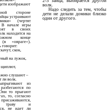
2-3 зайца, выбирается другой
дети изображают
волк.
Надо следить за тем, чтобы
ой стороне
дети не делали домики близко
айцы устраивают
один от другого.
мики» (чертят
. В начале игры
тоят в своих
олк находится на
оложном конце
(в «овраге»).
 говорит:
качут, скок,
еный на лужок,
 щиплют,
ожно слушают –
т ли волк.
ыпрыгивают из
 разбегаются по
 Они то прыгают
ах, то, согласно
рисаживаются,
т траву и
тся, не идет ли