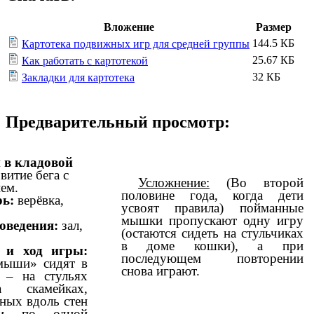
Вложение
Размер
144.5 КБ
Картотека подвижных игр для средней группы
25.67 КБ
Как работать с картотекой
32 КБ
Закладки для картотека
Предварительный просмотр:
в кладовой
витие бега с
Усложнение:
(Во второй
ем.
половине года, когда дети
ь:
верёвка,
усвоят правила) пойманные
мышки пропускают одну игру
оведения:
зал,
(остаются сидеть на стульчиках
в доме кошки), а при
 и ход игры:
последующем повторении
мыши» сидят в
снова играют.
 – на стульях
 скамейках,
ных вдоль стен
ли по одной