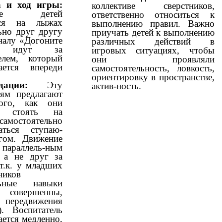
 и ход игры:
коллективе сверстников,
трое детей
ответственно относиться к
тся на лыжах
выполнению правил. Важно
ьно друг другу
приучать детей к выполнению
налу «Догоните
различных действий в
» идут за
игровых ситуациях, чтобы
телем, который
они проявляли
гается впереди
самостоятельность, ловкость,
ориентировку в пространстве,
дации:
Эту
актив-ность.
тям предлагают
ого, как они
ся стоять на
самостоятельно
гаться ступаю-
ом. Движение
аллель-ным
 а не друг за
т.к. у младших
ников
льные навыки
 совершенны,
ередвижения
). Воспитатель
ается медленно,