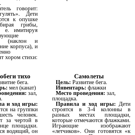
.
атель говорит:
гулять». Дети
ются к опушке
обирая грибы,
. е. имитируя
твующие
я (наклон и
ие корпуса), и
енно
т хором стихи:
обеги тихо
Самолеты
звитие бега.
Цель:
Развитие бега.
рь:
мел (канат)
Инвентарь:
флажки
роведения:
зал,
Место проведения:
зал,
.
площадка.
а и ход игры:
Правила и ход игры:
Дети
тся на группки
строятся в 3-4 колонны в
шесть человек.
разных местах площадки,
т за чертой в
которые отмечаются флажками.
нце площадки.
Играющие изображают
ся водящий, он
«летчиков». Они готовятся «к