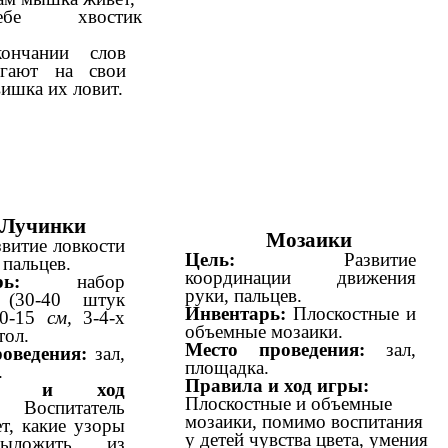
ебе хвостик
ончании слов
егают на свои
вишка их ловит.
Лучинки
Мозаики
звитие ловкости
Цель:
Развитие
пальцев.
координации движения
ь:
набор
руки, пальцев.
 (30-40 штук
Инвентарь:
Плоскостные и
10-15
см,
3-4-х
объемные мозаики.
тол.
Место проведения:
зал,
роведения:
зал,
площадка.
.
Правила и ход игры:
ла и ход
Плоскостные и объемные
спитатель
мозаики, помимо воспитания
т, какие узоры
у детей чувства цвета, умения
выложить из