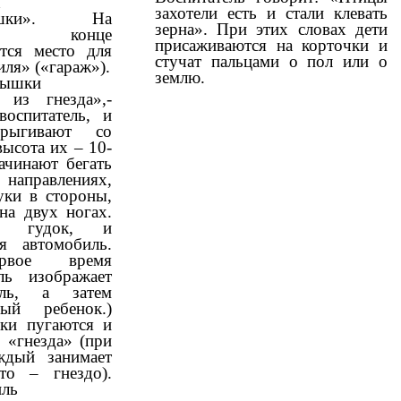
х
захотели есть и стали клевать
бышки». На
зерна». При этих словах дети
ом конце
присаживаются на корточки и
ется место для
стучат пальцами о пол или о
ля» («гараж»).
землю.
бышки
 из гнезда»,-
воспитатель, и
рыгивают со
высота их – 10-
ачинают бегать
 направлениях,
уки в стороны,
на двух ногах.
ся гудок, и
ся автомобиль.
рвое время
ль изображает
тель, а затем
ный ребенок.)
ки пугаются и
 «гнезда» (при
ждый занимает
то – гнездо).
ль