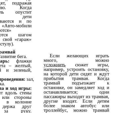
ят, подражая
билю. Когда
тель опустит
ок, дети
ливаются и по
 «Авто-мобили
ются»
яются шагом
 свой «гараж»
стулу).
рамвай
Если желающих играть
азвитие бега.
много, можно
арь:
флажки
усложнить
сюжет игры,
ета – желтый,
например, устроить остановку,
й и зеленый,
на которой дети сидят и ждут
прибытия трамвая. Когда
проведения:
зал,
трамвай подъезжает к
ка.
остановке, он замедляет ход и
а и ход игры:
останавливается; одни
ят вдоль стены
пассажиры выходят из трамвая,
 или стороны
другие входят. Если детям
и в колонне
более знаком автобус или
 держа друг
троллейбус, можно трамвай
 за руку.