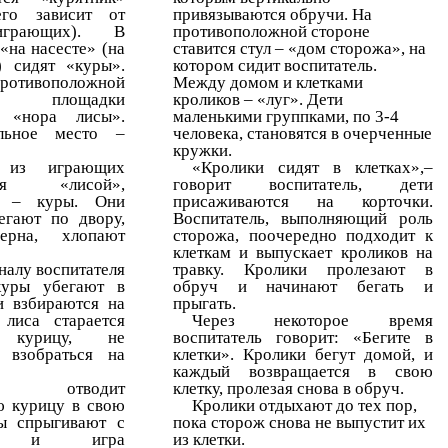
его зависит от
привязываются обручи. На
грающих). В
противоположной стороне
«на насесте» (на
ставится стул – «дом сторожа», на
) сидят «куры».
котором сидит воспитатель.
ивоположной
Между домом и клетками
е площадки
кроликов – «луг». Дети
я «нора лисы».
маленькими группками, по 3-4
льное место –
человека, становятся в очерченные
кружки.
 из играющих
«Кролики сидят в клетках»,–
ется «лисой»,
говорит воспитатель, дети
е – куры. Они
присаживаются на корточки.
егают по двору,
Воспитатель, выполняющий роль
ерна, хлопают
сторожа, поочередно подходит к
и.
клеткам и выпускает кроликов на
налу воспитателя
травку. Кролики пролезают в
куры убегают в
обруч и начинают бегать и
и взбираются на
прыгать.
 лиса старается
Через некоторое время
 курицу, не
воспитатель говорит: «Бегите в
 взобраться на
клетки». Кролики бегут домой, и
каждый возвращается в свою
а отводит
клетку, пролезая снова в обруч.
 курицу в свою
Кролики отдыхают до тех пор,
ы спрыгивают с
пока сторож снова не выпустит их
та, и игра
из клетки.