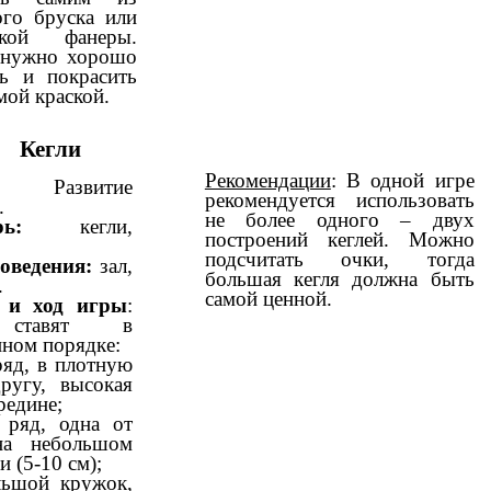
ого бруска или
кой фанеры.
 нужно хорошо
ть и покрасить
мой краской.
Кегли
Рекомендации
: В одной игре
азвитие
рекомендуется использовать
.
не более одного – двух
ь:
кегли,
построений кеглей. Можно
подсчитать очки, тогда
оведения:
зал,
большая кегля должна быть
.
самой ценной.
 и ход игры
:
 ставят в
нном порядке:
ряд, в плотную
ругу, высокая
ередине;
 ряд, одна от
на небольшом
и (5-10 см);
льшой кружок,