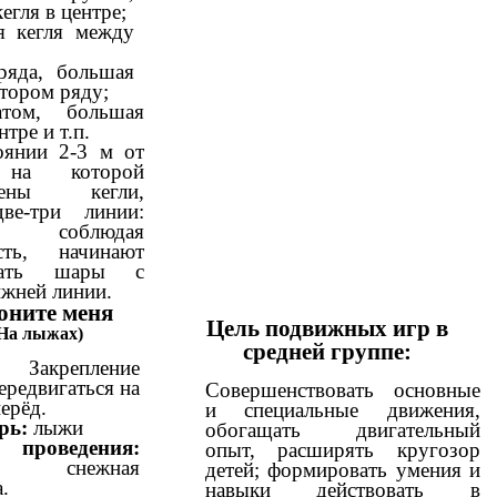
егля в центре;
я кегля между
ряда, большая
втором ряду;
атом, большая
нтре и т.п.
оянии 2-3 м от
 на которой
ожены кегли,
ве-три линии:
 соблюдая
сть, начинают
ывать шары с
ижней линии.
оните меня
Цель подвижных игр в
На лыжах)
средней группе:
ь:
Закрепление
ередвигаться на
Совершенствовать основные
ерёд.
и специальные движения,
рь:
лыжи
обогащать двигательный
проведения:
опыт, расширять кругозор
я снежная
детей; формировать умения и
.
навыки действовать в