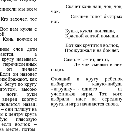
Скачет конь наш, чок, чок,
ли мы всем
чок,
Слышен топот быстрых
хочет, тот
ног.
ам кукла с
Кукла, кукла, попляши,
ой,
Красной лентой помаши.
 волчок и
Вот как крутится волчок,
нием слов дети
Прожужжал и на бок лёг.
ливаются, а
 кругу называет,
Самолёт летит, летит,
 перечисленных
Лётчик смелый в нём
в оп желает
сидит.
 Если он назовет
Стоящий в кругу ребенок
 изображают, как
выбирает какую-нибудь
ь: бегут по кругу
«игрушку» - одного из
другом, высоко
участников игры. Тот, кого
я ноги, руки
выбрали, идет на середину
 вперед, корпус
круга, и игра начинается снова.
клоняется назад;
 – они пляшут на
м к центру круга
ую плясовую
 если волчок –
на месте, потом