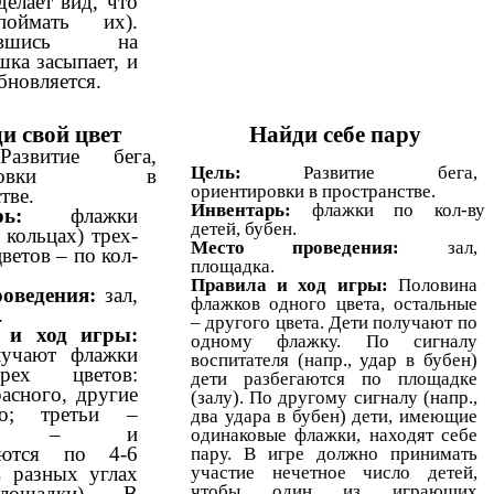
делает вид, что
оймать их).
тившись на
шка засыпает, и
бновляется.
и свой цвет
Найди себе пару
Развитие бега,
Цель:
Развитие бега,
тировки в
ориентировки в пространстве.
тве.
Инвентарь:
флажки по кол-ву
ь:
флажки
детей, бубен.
 кольцах) трех-
Место проведения:
зал,
ветов – по кол-
площадка.
Правила и ход игры:
Половина
оведения:
зал,
флажков одного цвета, остальные
.
– другого цвета. Дети получают по
 и ход игры:
одному флажку. По сигналу
лучают флажки
воспитателя (напр., удар в бубен)
тырех цветов:
дети разбегаются по площадке
асного, другие
(залу). По другому сигналу (напр.,
о; третьи –
два удара в бубен) дети, имеющие
ого – и
одинаковые флажки, находят себе
уются по 4-6
пару. В игре должно принимать
участие нечетное число детей,
в разных углах
чтобы один из играющих
лощадки). В