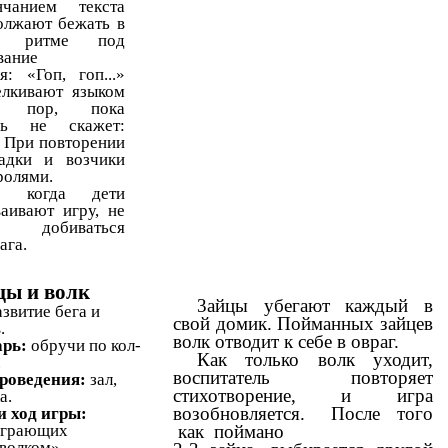
чанием текста
олжают бежать в
 ритме под
вание
я: «Гоп, гоп...»
лкивают языком
 пор, пока
ель не скажет:
» При повторении
адки и возчики
ролями.
е, когда дети
ваивают игру, не
 добиваться
ага.
цы и волк
3айцы убегают каждый в
азвитие бега и
свой домик. Пойманных зайцев
.
волк отводит к себе в овраг.
рь:
обручи по кол-
Как только волк уходит,
.
воспитатель повторяет
роведения:
зал,
стихотворение, и игра
а.
возобновляется. После того
и ход игры:
как поймано
играющих
волком».