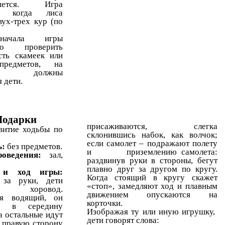
вляется. Игра
я, когда лиса
вух-трех кур (по
ачала игры
имо проверить
сть скамеек или
предметов, на
ые должны
 дети.
Подарки
присаживаются, слегка
витие ходьбы по
склонившись набок, как волчок;
если самолет – подражают полету
ь:
без предметов.
и приземлению самолета:
роведения:
зал,
раздвинув руки в стороны, бегут
плавно друг за другом по кругу.
 и ход игры:
Когда стоящий в кругу скажет
 за руки, дети
«стоп», замедляют ход и плавным
ют хоровод.
движением опускаются на
ся водящий, он
корточки.
ся в середину
Изображая ту или иную игрушку,
а остальные идут
дети говорят слова:
в правую сторону