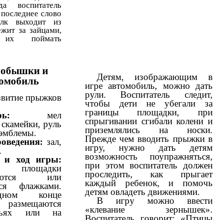
да воспитатель
 последнее слово
олк выходит из
ежит за зайцами,
ь их поймать
.
робышки и
Детям, изображающим в
омобиль
игре автомобиль, можно дать
рули. Воспитатель следит,
звитие прыжков
чтобы дети не убегали за
границы площадки, при
ь:
мел
спрыгивании сгибали колени и
 скамейки, руль
приземлялись на носки.
 эмблемы.
Прежде чем вводить прыжки в
роведения:
зал,
игру, нужно дать детям
.
возможность поупражняться,
 и ход игры:
при этом воспитатель должен
ы площадки
проследить, как прыгает
ваются или
каждый ребенок, и помочь
тся флажками.
детям овладеть движениями.
ном конце
В игру можно ввести
и размещаются
«клевание зернышек».
льях или на
Воспитатель говорит: «Птицы