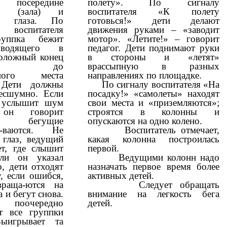
 посередине
полету». По сигналу
ки (зала) и
воспитателя «К полету
ет глаза. По
готовься!» дети делают
 воспитателя
движения руками – «заводит
уппка бежит
мотор». «Летите!» – говорит
водящего в
педагог. Дети поднимают руки
оложный конец
в стороны и «летят»
адки до
врассыпную в разных
нного места
направлениях по площадке.
. Дети должны
По сигналу воспитателя «На
есшумно. Если
посадку!» «самолеты» находят
 услышит шум
свои места и «приземляются»;
 он говорит
строятся в колонны и
», бегущие
опускаются на одно колено.
ли-ваются. Не
Воспитатель отмечает,
 глаз, ведущий
какая колонна построилась
ет, где слышит
первой.
ли он указал
Ведущими колонн надо
, дети отходят
назначать первое время более
, если ошибся,
активных детей.
враща-ются на
Следует обращать
а и бегут снова.
внимание на легкость бега
оочередно
детей.
т все группки
Выигрывает та