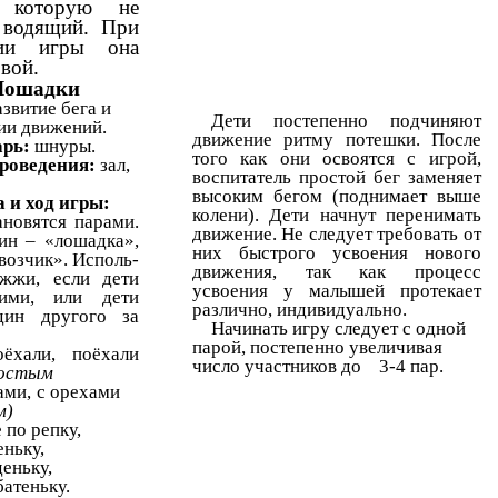
, которую не
 водящий. При
нии игры она
вой.
Лошадки
азвитие бега и
Дети постепенно подчиняют
ии движений.
движение ритму потешки. После
рь:
шнуры.
того как они освоятся с игрой,
роведения:
зал,
воспитатель простой бег заменяет
высоким бегом (поднимает выше
 и ход игры:
колени). Дети начнут перенимать
ановятся парами.
движение. Не следует требовать от
ин – «лошадка»,
них быстрого усвоения нового
возчик». Исполь-
движения, так как процесс
жжи, если дети
усвоения у малышей протекает
ими, или дети
различно, индивидуально.
дин другого за
Начинать игру следует с одной
парой, постепенно увеличивая
ли, поёхали
число участников до 3-4 пар.
ростым
хами, с орехами
м)
 по репку,
ньку,
еньку,
атеньку.