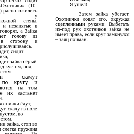
корточках сидит
Я ушёл!
«Охотники» (10-
к) расположились
3атем зайка убегает.
ппой у
Охотнички ловят его, окружая
оложной стены.
сцепленными руками. Выбегать
 и незанятые в
из-под рук охотников зайка не
говорят, а Зайка
имеет права, если круг замкнулся
вает голову из
– заяц пойман.
 в сторону и
прислушиваясь.
дит, сидит
йка,
идит зайка сёрый
од кустом, под
стом.
чки скачут
 по кругу и
ваются на том
де их застанет
и.
отнички ёдут,
ут, скачут в поле
пустом, во
устом.
ин зайка, стоп во
и слегка пружиня