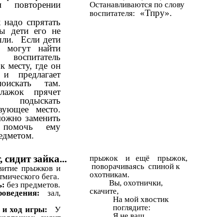
 повторении
Останавливаются по слову
«Тпру».
воспитателя:
 надо спрятать
бы дети его не
шли. Если дети
е могут найти
 воспитатель
к месту, где он
 и предлагает
оискать там.
лажок прячет
, подыскать
твующее место.
ожно заменить
 помочь ему
едметом.
 сидит зайка...
прыжок и ещё прыжок,
поворачиваясь спиной к
витие прыжков и
охотникам.
тмического бега.
Вы, охотнички,
ь:
без предметов.
скачите,
роведения:
зал,
На мой хвостик
поглядите:
 и ход игры:
У
Я не ваш,