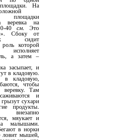
 площадки. На
оложной
е площадки
та веревка на
50-40
см.
Это
ая». Сбоку от
щих сидит
 роль которой
е исполняет
ель, а затем –
засыпает, и
ут в кладовую.
я в кладовую,
баются, чтобы
ь веревку. Там
саживаются и
 грызут сухари
гие продукты.
 внезапно
тся, мяукает и
а малышами.
егают в норки
е ловит мышей,