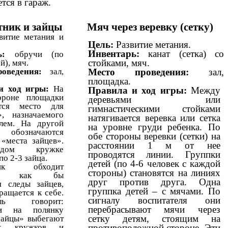
тся в гараж.
тник и зайцы
Мяч через веревку (сетку)
витие метания и
Цель:
Развитие метания.
Инвентарь:
канат (сетка) со
ь:
обручи (по
стойками, мяч.
й), мяч.
Место проведения:
зал,
роведения:
зал,
площадка.
и ход игры:
На
Правила и ход игры:
Между
ороне площадки
деревьями или
ется место для
гимнастическими стойками
», назначаемого
натягивается веревка или сетка
-лем. На другой
на уровне груди ребенка. По
 обозначаются
обе стороны веревки (сетки) на
«места зайцев».
расстоянии 1 м от нее
дом кружке
проводятся линии. Группки
по 2-3 зайца.
детей (по 4-6 человек с каждой
ник обходит
стороны) становятся на линиях
ку, как бы
друг против друга. Одна
я следы зайцев,
группка детей – с мячами. По
ращается к себе.
сигналу воспитателя они
тель говорит:
перебрасывают мячи через
ли на полянку
сетку детям, стоящим на
3айцы» выбегают
противоположной стороне. Эти
х кружков и