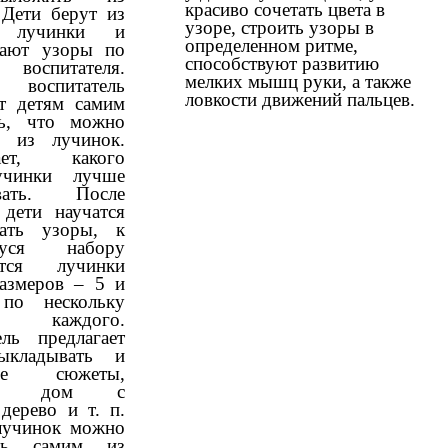
красиво сочетать цвета в
 Дети берут из
узоре, строить узоры в
и лучинки и
определенном ритме,
вают узоры по
способствуют развитию
 воспитателя.
мелких мышц руки, а также
воспитатель
ловкости движений пальцев.
ет детям самим
ть, что можно
ь из лучинок.
ает, какого
учинки лучше
овать. После
 дети научатся
вать узоры, к
муся набору
ются лучинки
азмеров – 5 и
,
по нескольку
каждого.
ель предлагает
ыкладывать и
ные сюжеты,
мер дом с
дерево и т. п.
лучинок можно
ить самим из