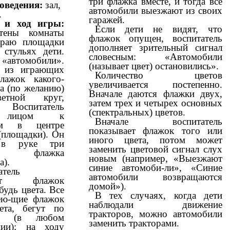
три флажка вместе, и тогда все
оведения:
зал,
автомобили выезжают из своих
.
гаражей.
 и ход игры:
Если дети не видят, что
тены комнаты
флажок опущен, воспитатель
краю площадки
дополняет зрительный сигнал
 стульях дети.
словесным: «Автомобили
автомобили».
(называет цвет) остановились».
 из играющих
Количество цветов
лажок какого-
увеличивается постепенно.
а (по желанию)
Вначале даются флажки двух,
етной круг,
затем трех и четырех основных
 Воспитатель
(спектральных) цветов.
 лицом к
Вначале воспитатель
им в центре
показывает флажок того или
(площадки). Он
иного цвета, потом может
 в руке три
заменить цветовой сигнал слух
ых флажка
новым (например, «Выезжают
а).
синие автомоби-ли», «Синие
атель
автомобили возвращаются
ает флажок
домой»).
будь цвета. Все
В тех случаях, когда дети
ею-щие флажок
наблюдали движение
ета, бегут по
тракторов, можно автомобили
ке (в любом
заменить тракторами.
нии); на ходу