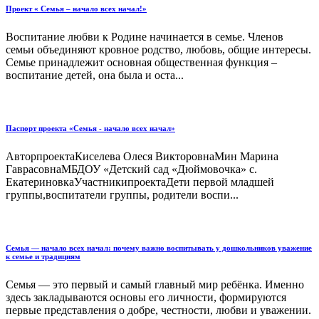
Проект « Семья – начало всех начал!»
Воспитание любви к Родине начинается в семье. Членов
семьи объединяют кровное родство, любовь, общие интересы.
Семье принадлежит основная общественная функция –
воспитание детей, она была и оста...
Паспорт проекта «Семья - начало всех начал»
АвторпроектаКиселева Олеся ВикторовнаМин Марина
ГаврасовнаМБДОУ «Детский сад «Дюймовочка» с.
ЕкатериновкаУчастникипроектаДети первой младшей
группы,воспитатели группы, родители воспи...
Семья — начало всех начал: почему важно воспитывать у дошкольников уважение
к семье и традициям
Семья — это первый и самый главный мир ребёнка. Именно
здесь закладываются основы его личности, формируются
первые представления о добре, честности, любви и уважении.