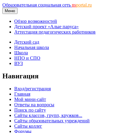
Образовательная социальная сеть
ns
portal.ru
Меню
Обзор возможностей
Детский проект «Алые паруса»
Аттестация педагогических работников
Детский сад
Начальная школа
Школа
НПО и СПО
ВУЗ
Навигация
Вход/регистрация
Главная
Мой мини-сайт
Ответы на вопросы
Поиск по сайту
Сайты классов, групп, кружков...
Сайты образовательных учреждений
Сайты коллег
Форумы