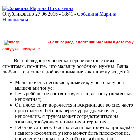
Опубликовано 27.06.2016 - 18:41 -
Собакина Марина
Николаевна
«Если период адаптации малыша к детскому
саду уже позади…»
Вы наблюдаете у ребёнка перечисленные ниже
симптомы, помните, что малышу особенно нужны Ваша
любовь, терпение и доброе внимание как ни кому из детей!
Малыш очень неспокоен, плаксив, у него нарушен
мышечный тонус;
Речь ребёнка не соответствует его возрасту (невнятная,
непонятная).
Он плохо спит, ворочается и вскрикивает во сне, часто
просыпается. Ребёнок чересчур раздражителен,
непоседлив, с трудом может сосредоточиться на
занятии, требующем внимания и терпения.
Ребёнок слишком быстро стаптывает обувь, при ходьбе
немного косолапит, у него может быть плоскостопие,
нарушение осанки или Х- образная форма ног;