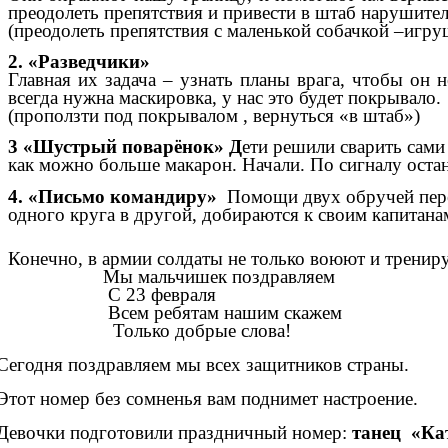
преодолеть препятствия и привести в штаб нарушите
(преодолеть препятствия с маленькой собачкой –игруш
2. «Разведчики»
Главная их задача – узнать планы врага, чтобы он
всегда нужна маскировка, у нас это будет покрывало.
(проползти под покрывалом , вернуться «в штаб»)
3 «Шустрый поварёнок» Д
ети решили сварить сами
как можно больше макарон. Начали. По сигналу остан
4. «Письмо командиру»
Помощи двух обручей переп
одного круга в другой, добираются к своим капитан
Конечно, в армии солдаты не только воюют и трениру
Мы мальчишек поздравляем
С 23 февраля
Всем ребятам нашим скажем
Только добрые слова!
Сегодня поздравляем мы всех защитников страны.
Этот номер без сомненья вам поднимет настроение.
Девочки подготовили праздничный номер:
танец «К