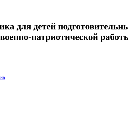
ика для детей подготовительн
 военно-патриотической работы
вна