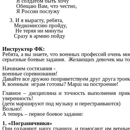
Я солдатом быть хочу
Обещаю Вам, что честно,
Я России послужу
3. И я вырасту, ребята,
Медкомиссию пройду,
Не теряя ни минуты
Сразу в армию пойду
Инструктор ФК:
Ребята, а вы знаете, что военных профессий очень м
серьезные боевые задания. Желающих девочек мы то
Начинаем состязания -
военные соревнования!
Давайте все дружно поприветствуем друг друга троек
К военным играм готовы? Марш на построение!
Главное – дисциплина и точность выполнения прик
уверенность!
(дети маршируют под музыку и перестраиваются)
Вольно!
А теперь – первое боевое задание:
1. «Пограничники»
Они охраняют нашу границу, и помогают им верные д