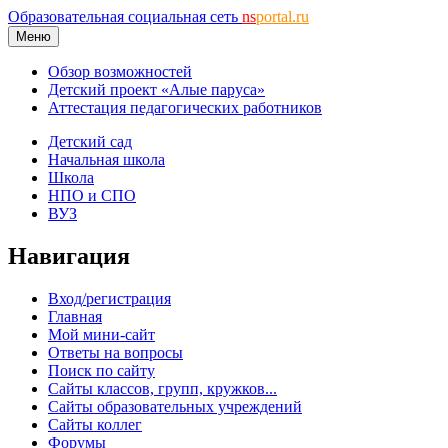
Образовательная социальная сеть
ns
portal.ru
Меню
Обзор возможностей
Детский проект «Алые паруса»
Аттестация педагогических работников
Детский сад
Начальная школа
Школа
НПО и СПО
ВУЗ
Навигация
Вход/регистрация
Главная
Мой мини-сайт
Ответы на вопросы
Поиск по сайту
Сайты классов, групп, кружков...
Сайты образовательных учреждений
Сайты коллег
Форумы