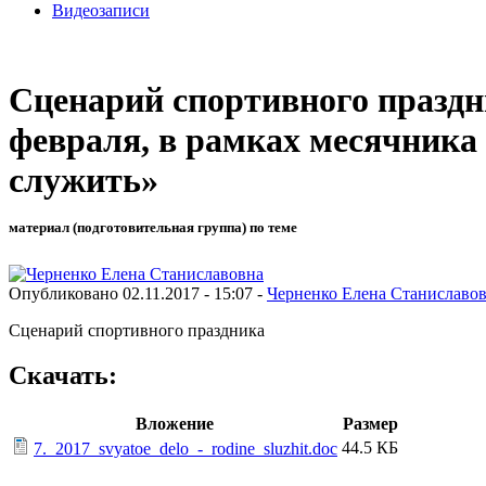
Видеозаписи
Сценарий спортивного праздн
февраля, в рамках месячника
служить»
материал (подготовительная группа) по теме
Опубликовано 02.11.2017 - 15:07 -
Черненко Елена Станиславо
Сценарий спортивного праздника
Скачать:
Вложение
Размер
44.5 КБ
7._2017_svyatoe_delo_-_rodine_sluzhit.doc