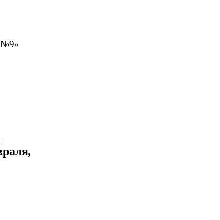
д №9»
й
враля,