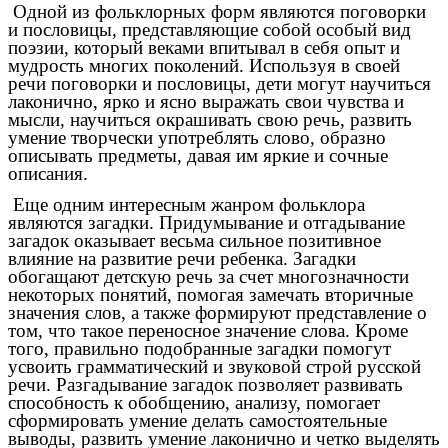
Одной из фольклорных форм являются поговорки
и пословицы, представляющие собой особый вид
поэзии, который веками впитывал в себя опыт и
мудрость многих поколений. Используя в своей
речи поговорки и пословицы, дети могут научиться
лаконично, ярко и ясно выражать свои чувства и
мысли, научиться окрашивать свою речь, развить
умение творчески употреблять слово, образно
описывать предметы, давая им яркие и сочные
описания.
Еще одним интересным жанром фольклора
являются загадки. Придумывание и отгадывание
загадок оказывает весьма сильное позитивное
влияние на развитие речи ребенка. Загадки
обогащают детскую речь за счет многозначности
некоторых понятий, помогая замечать вторичные
значения слов, а также формируют представление о
том, что такое переносное значение слова. Кроме
того, правильно подобранные загадки помогут
усвоить грамматический и звуковой строй русской
речи. Разгадывание загадок позволяет развивать
способность к обобщению, анализу, помогает
сформировать умение делать самостоятельные
выводы, развить умение лаконично и четко выделять