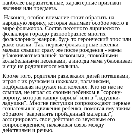
наиболее выразительные, характерные признаки
явления или предмета.
Наконец, особое внимание стоит обратить на
народную лирику, которая занимает особое место в
мире фольклора. Состав песенного лирического
фольклора гораздо разнообразнее многих
фольклорных жанров, будь то героический эпос или
даже сказки. Так, первые фольклорные песенки
малыш слышит сразу же после рождения - мамы
убаюкивают малышей ласковыми, спокойными
колыбельными песенками, а иногда мама убаюкивает
и еще не родившегося малыша.
Кроме того, родители развлекают детей потешками,
играя с их ручками и ножками, пальчиками,
подбрасывая на руках или коленях. Кто из нас не
слышал, не играл со своими ребенком в "сороку-
ворону, которая кашку варила" или в "ладушки-
ладушки". Многие пестушки сопровождают первые
сознательные движения ребенка, помогая ему таким
образом "закреплять пройденный материал",
ассоциировать свои действия со звуковым его
сопровождением, налаживая связь между
действиями и речью.