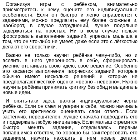
Организуя игры с ребёнком, внимательно
присмотритесь к нему, оцените его индивидуальные
особенности. Если он быстро и легко справляется с
заданиями, можно предлагать ему более сложные и,
наоборот, в случае затруднений, лучше подольше
задержаться на простых. Ни в коем случае нельзя
форсировать выполнение заданий, упрекать малыша в
том, что он что-либо не умеет, даже если это с лёгкостью
делают его сверстники.
Важно не только научит ребёнка чему-либо, но и
вселить в него уверенность в себе, сформировать
умение отстаивать свою идею, своё решение. Особенно
это касается выполнения творческих заданий, которые
обычно имеют несколько решений и которые не
предполагают жёсткой оценки: «верно - неверно». Нужно
научить ребёнка принимать критику без обид и выдвигать
новые идеи.
И опять-таки здесь важны индивидуальные черты
ребёнка. Если он смел и уверен в себе, можно начинать
учить его критически оценивать свои ответы. Если
застенчив, нерешителен, лучше сначала подбодрить его
и поддержать любую инициативу. Если малыш стремится
быстро менять задания, отделываясь первым
попавшимся ответом, то хорошо бы заинтересовать его
заданием, научить находить в нем новые детали,