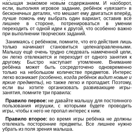
насыщая знакомое новым содержанием. И наоборот,
если, выполняя игровое задание, ребёнок «увязает» в
бесконечных деталях, что мешает ему двигаться вперёд,
лучше помочь ему выбрать один вариант, оставив всё
лишнее в стороне, потренироваться в умении
переходить от одной идеи к другой, что особенно важно
при выполнении творческих заданий.
Занимаясь с ребёнком, помните, что его действия лишь
только начинают становиться целенаправленными.
Малышу ещё очень трудно следовать намеченной цели,
он легко отвлекается и переходит от одного занятия к
другому. Быстро наступает утомление. Внимание
ребёнка может быть сосредоточено одновременно
только на небольшом количестве предметов. Интерес
легко возникает
(особенно, когда ребёнок видит новые и
яркие предметы)
, но также легко и пропадает. Поэтому,
если вы хотите организовать развивающие игры-
занятия, помните три правила:
Правило первое:
не давайте малышу для постоянного
пользования игрушки, с которыми будете проводить
игры, чтобы к него не пропал интерес к ним.
Правило второе:
во время игры ребёнка не должны
отвлекать посторонние предметы. Все лишнее нужно
убрать из поля зрения малыша.