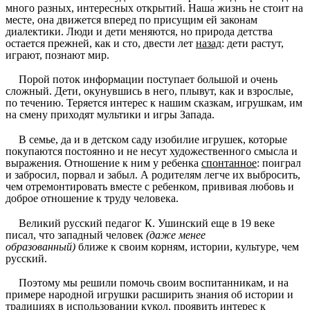
много разных, интересных открытий. Наша жизнь не стоит на
месте, она движется вперед по присущим ей законам
диалектики. Люди и дети меняются, но природа детства
остается прежней, как и сто, двести лет
назад
: дети растут,
играют, познают мир.
Порой поток информации поступает большой и очень
сложный. Дети, окунувшись в него, плывут, как и взрослые,
по течению. Теряется интерес к нашим сказкам, игрушкам, им
на смену приходят мультики и игры Запада.
В семье, да и в детском саду изобилие игрушек, которые
покупаются постоянно и не несут художественного смысла и
выражения. Отношение к ним у ребенка
спонтанное
: поиграл
и забросил, порвал и забыл. А родителям легче их выбросить,
чем отремонтировать вместе с ребенком, прививая любовь и
доброе отношение к труду человека.
Великий русский педагог К. Ушинский еще в 19 веке
писал, что западный человек
(даже менее
образованный)
ближе к своим корням, истории, культуре, чем
русский.
Поэтому мы решили помочь своим воспитанникам, и на
примере народной игрушки расширить знания об истории и
традициях в использовании кукол, проявить интерес к