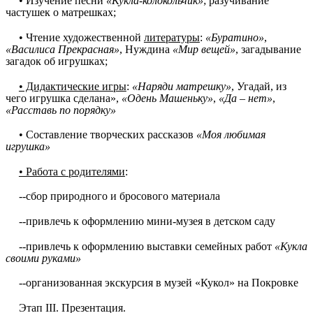
• Изучение песни
«Кукла-колокольчик»
; разучивание
частушек о матрешках;
• Чтение художественной
литературы
:
«Буратино»
,
«Василиса Прекрасная»
, Нуждина
«Мир вещей»
, загадывание
загадок об игрушках;
• Дидактические игры
:
«Наряди матрешку»
, Угадай, из
чего игрушка сделана»,
«Одень Машеньку»
,
«Да – нет»
,
«Расставь по порядку»
• Составление творческих рассказов
«Моя любимая
игрушка»
• Работа с родителями
:
--сбор природного и бросового материала
--привлечь к оформлению мини-музея в детском саду
--привлечь к оформлению выставки семейных работ
«Кукла
своими руками»
--организованная экскурсия в музей «Кукол» на Покровке
Этап III. Презентация.