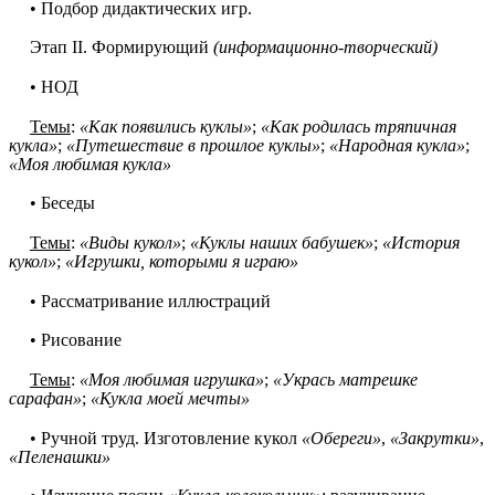
• Подбор дидактических игр.
Этап II. Формирующий
(информационно-творческий)
• НОД
Темы
:
«Как появились куклы»
;
«Как родилась тряпичная
кукла»
;
«Путешествие в прошлое куклы»
;
«Народная кукла»
;
«Моя любимая кукла»
• Беседы
Темы
:
«Виды кукол»
;
«Куклы наших бабушек»
;
«История
кукол»
;
«Игрушки, которыми я играю»
• Рассматривание иллюстраций
• Рисование
Темы
:
«Моя любимая игрушка»
;
«Укрась матрешке
сарафан»
;
«Кукла моей мечты»
• Ручной труд. Изготовление кукол
«Обереги»
,
«Закрутки»
,
«Пеленашки»