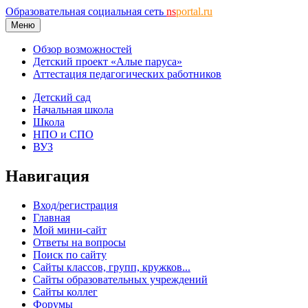
Образовательная социальная сеть
ns
portal.ru
Меню
Обзор возможностей
Детский проект «Алые паруса»
Аттестация педагогических работников
Детский сад
Начальная школа
Школа
НПО и СПО
ВУЗ
Навигация
Вход/регистрация
Главная
Мой мини-сайт
Ответы на вопросы
Поиск по сайту
Сайты классов, групп, кружков...
Сайты образовательных учреждений
Сайты коллег
Форумы