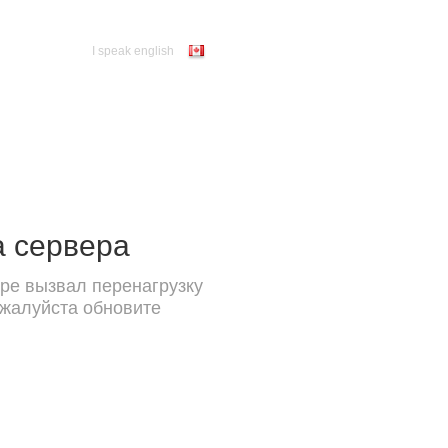
I speak english
а сервера
ре вызвал перенагрузку
ожалуйста обновите