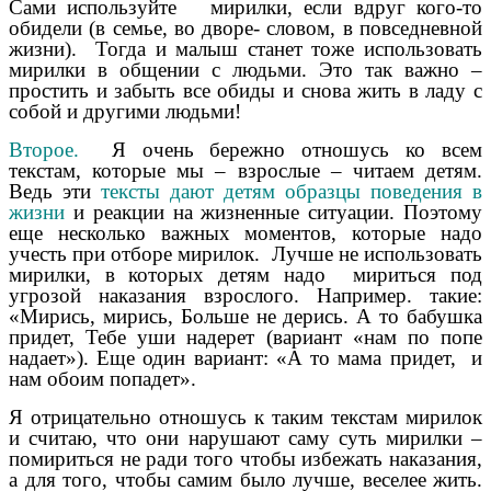
Сами используйте мирилки, если вдруг кого-то
обидели (в семье, во дворе- словом, в повседневной
жизни). Тогда и малыш станет тоже использовать
мирилки в общении с людьми. Это так важно –
простить и забыть все обиды и снова жить в ладу с
собой и другими людьми!
Второе.
Я очень бережно отношусь ко всем
текстам, которые мы – взрослые – читаем детям.
Ведь эти
тексты дают детям образцы поведения в
жизни
и реакции на жизненные ситуации. Поэтому
еще несколько важных моментов, которые надо
учесть при отборе мирилок. Лучше не использовать
мирилки, в которых детям надо мириться под
угрозой наказания взрослого. Например. такие:
«Мирись, мирись, Больше не дерись. А то бабушка
придет, Тебе уши надерет (вариант «нам по попе
надает»). Еще один вариант: «А то мама придет, и
нам обоим попадет».
Я отрицательно отношусь к таким текстам мирилок
и считаю, что они нарушают саму суть мирилки –
помириться не ради того чтобы избежать наказания,
а для того, чтобы самим было лучше, веселее жить.