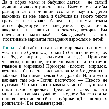
Да и образ мамы и бабушки дается не самый
лучший и явно отрицательный. Вместо того чтобы
разобраться с причиной ссоры и научить детей
выходить из нее, мама и бабушка из такого текста
сразу же наказывают. А ведь то, что мы читаем
детям, формирует их поведение. Будьте очень
аккуратны и тактичны в текстах, которые Вы
предлагаете малышам! Закладывайте в них
позитивные варианты поведения взрослых и детей.
Третье.
Избегайте негатива в мирилках, например:
«если ты не будешь…, то мы (тебя игнорируем, т.е.
не будем играть, водиться и т.д.). Принятие
человека, прощение, это очень важно – и это самое
главное в мирилках! Примеры «плохих» мирилок,
которые я бы не стала использовать: «Все детишки –
забияки. Им никак нельзя без драки!» Или другой
вариант там же «Сопли распустим — Никого не
пустим». Что мы воспитываем у детей, заучивая с
ними такие мирилки? Представьте себе, но эти
мирилки я нашла случайно… в одном блоге в статье
про воспитание детей в рубрике «Для молодых
родителей»! Без комментариев!