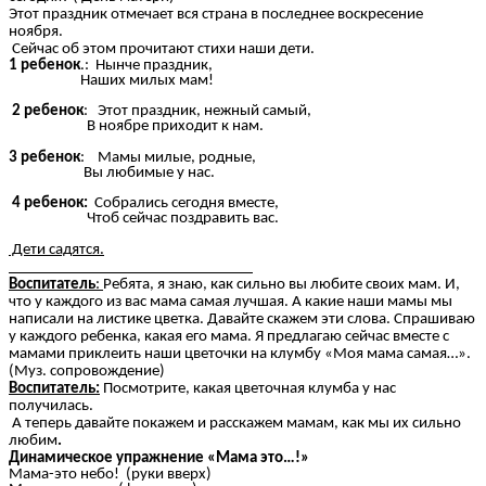
Этот праздник отмечает вся страна в последнее воскресение
ноября.
Сейчас об этом прочитают стихи наши дети.
1 ребенок
.: Нынче праздник,
Наших милых мам!
2 ребенок
: Этот праздник, нежный самый,
В ноябре приходит к нам.
3 ребенок
: Мамы милые, родные,
Вы любимые у нас.
4 ребенок:
Собрались сегодня вместе,
Чтоб сейчас поздравить вас.
Дети садятся.
Воспитатель
:
Ребята, я знаю, как сильно вы любите своих мам. И,
что у каждого из вас мама самая лучшая. А какие наши мамы мы
написали на листике цветка. Давайте скажем эти слова. Спрашиваю
у каждого ребенка, какая его мама. Я предлагаю сейчас вместе с
мамами приклеить наши цветочки на клумбу «Моя мама самая…».
(Муз. сопровождение)
Воспитатель:
Посмотрите, какая цветочная клумба у нас
получилась.
А теперь давайте покажем и расскажем мамам, как мы их сильно
любим
.
Динамическое упражнение «Мама это…!»
Мама-это небо! (руки вверх)