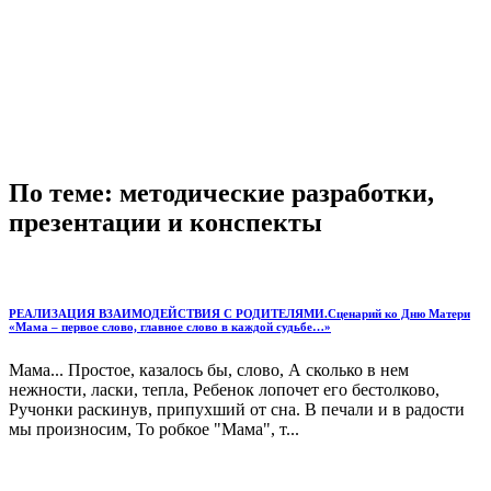
По теме: методические разработки,
презентации и конспекты
РЕАЛИЗАЦИЯ ВЗАИМОДЕЙСТВИЯ С РОДИТЕЛЯМИ.Сценарий ко Дню Матери
«Мама – первое слово, главное слово в каждой судьбе…»
Мама... Простое, казалось бы, слово, А сколько в нем
нежности, ласки, тепла, Ребенок лопочет его бестолково,
Ручонки раскинув, припухший от сна. В печали и в радости
мы произносим, То робкое "Мама", т...