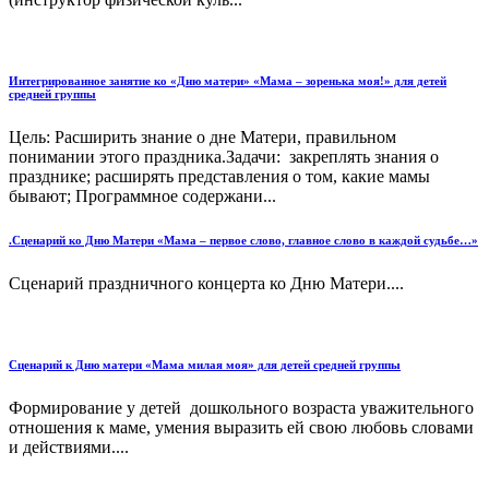
Интегрированное занятие ко «Дню матери» «Мама – зоренька моя!» для детей
средней группы
Цель: Расширить знание о дне Матери, правильном
понимании этого праздника.Задачи: закреплять знания о
празднике; расширять представления о том, какие мамы
бывают; Программное содержани...
.Сценарий ко Дню Матери «Мама – первое слово, главное слово в каждой судьбе…»
Сценарий праздничного концерта ко Дню Матери....
Сценарий к Дню матери «Мама милая моя» для детей средней группы
Формирование у детей дошкольного возраста уважительного
отношения к маме, умения выразить ей свою любовь словами
и действиями....