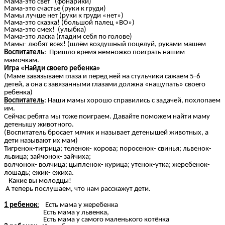
Мама-это свет (фонарики)
Мама-это счастье (руки к груди)
Мамы лучше нет (руки к груди «нет»)
Мама-это сказка! (большой палец «ВО»)
Мама-это смех! (улыбка)
Мама-это ласка (гладим себя по голове)
Мамы- любят всех! (шлём воздушный поцелуй, руками машем
Воспитатель
: Пришло время немножко поиграть нашим
мамочкам.
Игра «Найди своего ребенка»
(Маме завязываем глаза и перед ней на стульчики сажаем 5-6
детей, а она с завязанными глазами должна «нащупать» своего
ребенка)
Воспитатель
: Наши мамы хорошо справились с задачей, похлопаем
им.
Сейчас ребята мы тоже поиграем. Давайте поможем найти маму
детенышу животного.
(Воспитатель бросает мячик и называет детенышей животных, а
дети называют их мам)
Тигренок-тигрица; теленок- корова; поросенок- свинья; львенок-
львица; зайчонок- зайчиха;
волчонок- волчица; цыпленок- курица; утенок-утка; жеребенок-
лошадь; ежик- ежиха.
Какие вы молодцы!
А теперь послушаем, что нам расскажут дети.
1 ребенок
:
Есть мама у жеребенка
Есть мама у львенка,
Есть мама у самого маленького котёнка