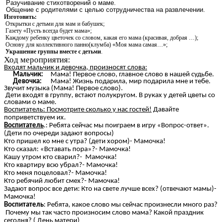
Разучивание стихотворений о маме.
Общение с родителями с целью сотрудничества на развлечении.
Изготовить:
Открытки с детьми для мам и бабушек;
Газету «Пусть всегда будет мама»;
Каждому ребенку цветочек со словом, какая его мама (красивая, добрая …);
Основу для коллективного панно(клумба) «Моя мама самая…»;
Украшение группы вместе с детьми
.
Ход мероприятия:
Входят мальчик и девочка, произносят слова:
Мальчик:
Мама! Первое слово, главное слово в нашей судьбе.
Девочка:
Мама! Жизнь подарила, мир подарила мне и тебе.
Звучит музыка (Мама! Первое слово).
Дети входят в группу, встают полукругом. В руках у детей цветы со
словами о маме.
Воспитатель: Посмотрите сколько у нас гостей!
Давайте
поприветствуем их.
Воспитатель
.: Ребята сейчас мы поиграем в игру «Вопрос-ответ».
(Дети по очереди задают вопросы)
Кто пришел ко мне с утра? (дети хором)- Мамочка!
Кто сказал: «Вставать пора»?- Мамочка!
Кашу утром кто сварил?- Мамочка!
Кто квартиру всю убрал?- Мамочка!
Кто меня поцеловал?- Мамочка!
Кто ребячий любит смех?- Мамочка!
Задают вопрос все дети: Кто на свете лучше всех? (отвечают мамы)-
Мамочка!
Воспитатель
: Ребята, какое слово мы сейчас произнесли много раз?
Почему мы так часто произносим слово мама? Какой праздник
сегодня? ( День матери)