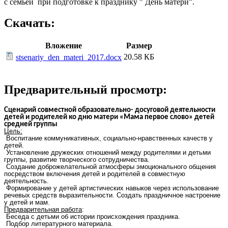
с семьей при подготовке к празднику " День матери".
Скачать:
Вложение
Размер
20.58 КБ
stsenariy_den_materi_2017.docx
Предварительный просмотр:
Сценарий совместной образовательно- досуговой деятельности
детей и родителей ко дню матери «Мама первое слово» детей
средней группы
Цель:
Воспитание коммуникативных, социально-нравственных качеств у
детей.
Установление дружеских отношений между родителями и детьми
группы, развитие творческого сотрудничества.
Создание доброжелательной атмосферы эмоционального общения
посредством включения детей и родителей в совместную
деятельность.
Формирование у детей артистических навыков через использование
речевых средств выразительности.
Создать праздничное настроение
у детей и мам.
Предварительная работа
:
Беседа с детьми об истории происхождения праздника.
Подбор литературного материала.