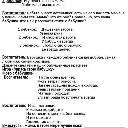
2 ребенок
: И у ребенка есть мама
Любимая, самая, самая!
Воспитатель
: Ребята, у всех детенышей есть мама у вас есть мама, а
у вашей мамы есть мама? Кто же она? Правильно, это ваша
бабушка. Кто нам расскажет стихи о бабушке?
1 ребенок: Душевная забота,
Умелая рука
2 ребенок: И спорится работа
У бабушки всегда
3 ребенок: Люблю свою бабулю!
Её всегда целую!
Воспитатель
:
Бабушка у каждого ребенка самая добрая, самая
любимая, самая красивая.
Давайте сделаем наших бабушек еще красивее.
Игра «Укрась свою бабушку»
Фото с бабушкой
.
Воспитатель
:
Пусть осень шепчет,
Пусть ветра приносит,
Нам не страшны дожди и холода,
Ведь светлый праздник
Матери приходит,
Его мы рады повстречать всегда
Воспитатель:
И вы, детишки,
К мамам подойдите,
Их обнимите крепко, без помех,
И им скажите,
Громко так скажите:
Вместе
: Ты, мама, в этом мире лучше всех!