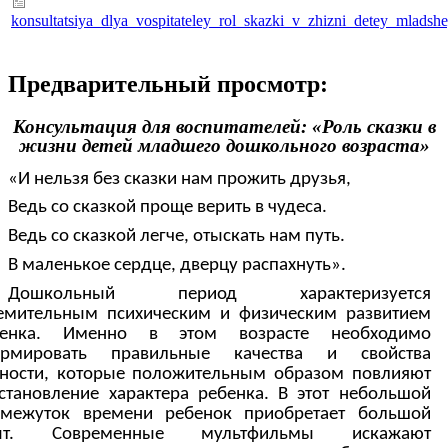
konsultatsiya_dlya_vospitateley_rol_skazki_v_zhizni_detey_mlads
Предварительный просмотр:
Консультация для воспитателей: «Роль сказки в
жизни детей младшего дошкольного возраста»
«И нельзя без сказки нам прожить друзья,
Ведь со сказкой проще верить в чудеса.
Ведь со сказкой легче, отыскать нам путь.
В маленькое сердце, дверцу распахнуть».
Дошкольный период характеризуется
емительным психическим и физическим развитием
бенка. Именно в этом возрасте необходимо
ормировать правильные качества и свойства
ности, которые положительным образом повлияют
становление характера ребенка. В этот небольшой
омежуток времени ребенок приобретает большой
ыт. Современные мультфильмы искажают