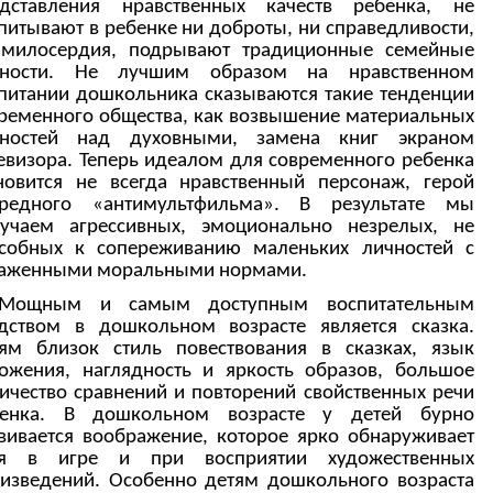
едставления нравственных качеств ребенка, не
питывают в ребенке ни доброты, ни справедливости,
 милосердия, подрывают традиционные семейные
нности. Не лучшим образом на нравственном
питании дошкольника сказываются такие тенденции
ременного общества, как возвышение материальных
нностей над духовными, замена книг экраном
евизора. Теперь идеалом для современного ребенка
новится не всегда нравственный персонаж, герой
ередного «антимультфильма». В результате мы
учаем агрессивных, эмоционально незрелых, не
собных к сопереживанию маленьких личностей с
каженными моральными нормами.
Мощным и самым доступным воспитательным
дством в дошкольном возрасте является сказка.
ям близок стиль повествования в сказках, язык
ожения, наглядность и яркость образов, большое
ичество сравнений и повторений свойственных речи
бенка. В дошкольном возрасте у детей бурно
вивается воображение, которое ярко обнаруживает
бя в игре и при восприятии художественных
изведений. Особенно детям дошкольного возраста