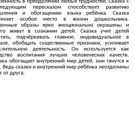
ренность в преодолении любых трудностей. Сказка с
следующим пересказом способствует развитию
шления и обогащению языка ребёнка. Сказка
нимает особое место в жизни дошкольника.
азочные образы ярко эмоционально окрашены и
го живут в сознании детей. Сказка учит детей
тать, подчёркивать главное, индивидуальное в
азе, обобщать существенные признаки, усиливает
слительную деятельность. Он используется как
дство воспитания лучших человеческих качеств.
зка обогащает внутренний мир детей, они тянутся к
. Ведь сказки и внутренний мир ребёнка неотделимы
г от друга.