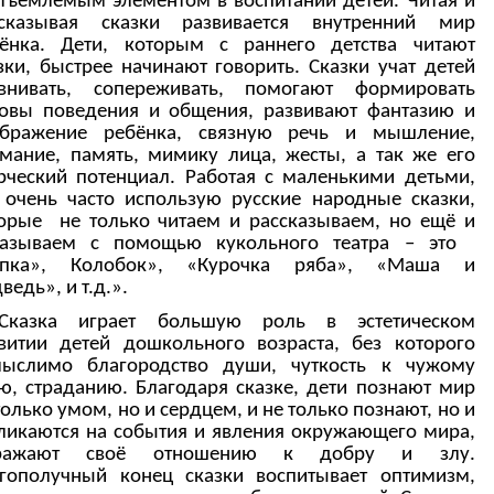
тъемлемым элементом в воспитании детей. Читая и
ссказывая сказки развивается внутренний мир
ёнка. Дети, которым с раннего детства читают
зки, быстрее начинают говорить. Сказки учат детей
авнивать, сопереживать, помогают формировать
овы поведения и общения, развивают фантазию и
ображение ребёнка, связную речь и мышление,
мание, память, мимику лица, жесты, а так же его
рческий потенциал. Работая с маленькими детьми,
очень часто использую русские народные сказки,
орые не только читаем и рассказываем, но ещё и
казываем с помощью кукольного театра – это
епка», Колобок», «Курочка ряба», «Маша и
ведь», и т.д.».
Сказка играет большую роль в эстетическом
витии детей дошкольного возраста, без которого
мыслимо благородство души, чуткость к чужому
ю, страданию. Благодаря сказке, дети познают мир
только умом, но и сердцем, и не только познают, но и
ликаются на события и явления окружающего мира,
ражают своё отношению к добру и злу.
гополучный конец сказки воспитывает оптимизм,