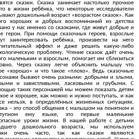
вятся сказки. Сказка занимает настолько прочное
то в жизни ребёнка, что некоторые исследователи
ывают дошкольный возраст «возрастом сказок». Как
ого хороших и добрых воспоминаний из детства
зано у нас именно со сказками, где живут добрые и
е герои. При помощи сказочных героев, взрослые
ут заинтересовать ребёнка, произвести на него
спитательный эффект и даже решить какую-либо
хологическую проблему. Чтение сказок даёт очень
го маленьким и взрослым, помогает им сблизиться
овно. Через сказку легче объяснить малышу что
ое «хорошо» и что такое «плохо». Ведь сказочные
сонажи бывают очень разными: добрыми и злыми,
трыми и завистливыми, ласковыми и грубыми. С
ощью таких персонажей мы можем показать детям
хое и хорошее, как можно и нужно поступать, и как
се нельзя, в определённых жизненных ситуациях.
зка – это способ общения с малышом на понятном и
ступном ему языке, это первые маленькие
опасные уроки жизни. В нашей работе с детьми
адшего дошкольного возраста, мы используем
азки очень часто, так как сказки являются