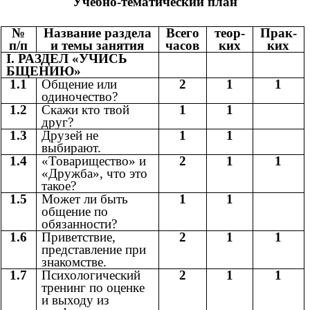
Учебно-тематический план
№
Название раздела
Всего
теор-
Прак-
п/п
и темы занятия
часов
ких
ких
I. РАЗДЕЛ «УЧИСЬ
БЩЕНИЮ»
1.1
Общение или
2
1
1
одиночество?
1.2
Скажи кто твой
1
1
друг?
1.3
Друзей не
1
1
выбирают.
1.4
«Товарищество» и
2
1
1
«Дружба», что это
такое?
1.5
Может ли быть
1
1
общение по
обязанности?
1.6
Приветствие,
2
1
1
представление при
знакомстве.
1.7
Психологический
2
1
1
тренинг по оценке
и выходу из