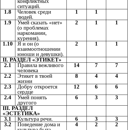
конфликтных
ситуаций.
1.8
Человек среди
1
1
людей.
1.9
Умей сказать «нет»
2
1
1
(о проблемах
наркомании,
курения).
1.10
Я и он (о
2
1
1
взаимоотношении
юноши и девушки).
II. РАЗДЕЛ «ЭТИКЕТ»
2.1
Правила вежливого
14
7
7
человека
2.2
Этикет в твоей
8
4
4
жизни
2.3
Добру откроется
12
6
6
сердце
2.4
Умей понять
6
3
3
другого
III. РАЗДЕЛ
«ЭСТЕТИКА»
3.1
Культура речи.
6
3
3
3.2
Поведение дома и
4
2
2
культура быта.