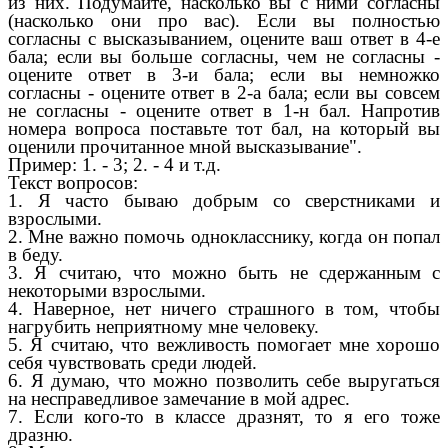
из них. Подумайте, насколько вы с ними согласны
(насколько они про вас). Если вы полностью
согласны с высказыванием, оцените ваш ответ в 4-е
бала; если вы больше согласны, чем не согласны -
оцените ответ в 3-и бала; если вы немножко
согласны - оцените ответ в 2-а бала; если вы совсем
не согласны - оцените ответ в 1-н бал. Напротив
номера вопроса поставьте тот бал, на который вы
оценили прочитанное мной высказывание".
Пример: 1. - 3; 2. - 4 и т.д.
Текст вопросов:
1. Я часто бываю добрым со сверстниками и
взрослыми.
2. Мне важно помочь однокласснику, когда он попал
в беду.
3. Я считаю, что можно быть не сдержанным с
некоторыми взрослыми.
4. Наверное, нет ничего страшного в том, чтобы
нагрубить неприятному мне человеку.
5. Я считаю, что вежливость помогает мне хорошо
себя чувствовать среди людей.
6. Я думаю, что можно позволить себе выругаться
на несправедливое замечание в мой адрес.
7. Если кого-то в классе дразнят, то я его тоже
дразню.