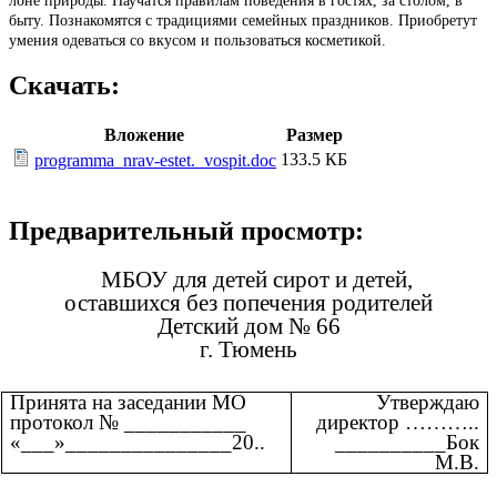
лоне природы. Научатся правилам поведения в гостях, за столом, в
быту. Познакомятся с традициями семейных праздников. Приобретут
умения одеваться со вкусом и пользоваться косметикой.
Скачать:
Вложение
Размер
133.5 КБ
programma_nrav-estet._vospit.doc
Предварительный просмотр:
МБОУ для детей сирот и детей,
оставшихся без попечения родителей
Детский дом № 66
г. Тюмень
Принята на заседании МО
Утверждаю
протокол № ___________
директор ………..
«___»_______________20..
__________Бок
М.В.