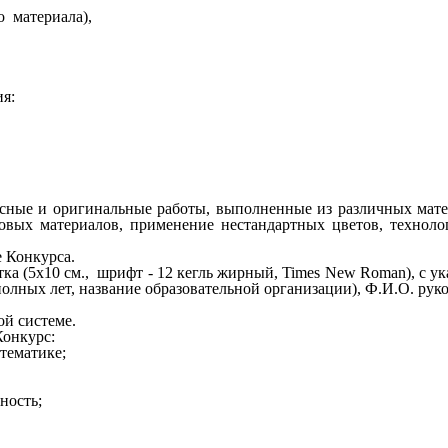
о материала),
ия:
сные и оригинальные работы, выполненные из различных матер
овых материалов, применение нестандартных цветов, технол
е Конкурса.
етка (5х10 см., шрифт - 12 кегль жирный, Times New Roman), с
олных лет, название образовательной организации), Ф.И.О. руко
ой системе.
Конкурс:
 тематике;
ьность;