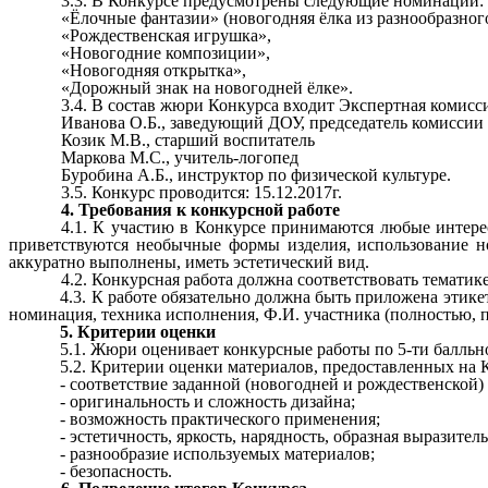
3.3. В Конкурсе предусмотрены следующие номинации:
«Ёлочные фантазии» (новогодняя ёлка из разнообразног
«Рождественская игрушка»,
«Новогодние композиции»,
«Новогодняя открытка»,
«Дорожный знак на новогодней ёлке».
3.4. В состав жюри Конкурса входит Экспертная комисс
Иванова О.Б., заведующий ДОУ, председатель комиссии
Козик М.В., старший воспитатель
Маркова М.С., учитель-логопед
Буробина А.Б., инструктор по физической культуре.
3.5. Конкурс проводится: 15.12.2017г.
4. Требования к конкурсной работе
4.1. К участию в Конкурсе принимаются любые интере
приветствуются необычные формы изделия, использование н
аккуратно выполнены, иметь эстетический вид.
4.2. Конкурсная работа должна соответствовать тематик
4.3. К работе обязательно должна быть приложена этик
номинация, техника исполнения, Ф.И. участника (полностью, п
5. Критерии оценки
5.1. Жюри оценивает конкурсные работы по 5-ти балльн
5.2. Критерии оценки материалов, предоставленных на 
- соответствие заданной (новогодней и рождественской)
- оригинальность и сложность дизайна;
- возможность практического применения;
- эстетичность, яркость, нарядность, образная выразител
- разнообразие используемых материалов;
- безопасность.