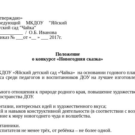
тверждаю»
аведующий МКДОУ "Яйский
тский сад "Чайка"
__________ / О.Б. Иванова
иказ № ___от «__ » ___ 2017г.
Положение
о конкурсе «Новогодняя сказка»
КДОУ «Яйский детский сад «Чайка» на основании годового план
рса среди педагогов и воспитанников ДОУ на лучшее изготовл
ьного отношения к природе родного края, повышение художеств
остранства ДОУ.
нтазии, интересных идей и художественного вкуса;
 и навыков конструктивной деятельности (в соответствии с во
ние к миру новогоднего чуда и волшебства.
итанники.
питателя не менее трёх, от ребёнка – не более одной.