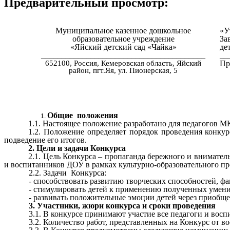
Предварительный просмотр:
Муниципальное казенное дошкольное
«У
образовательное учреждение
З
«Яйский детский сад «Чайка»
де
________________________________________
__
652100, Россия, Кемеровская область, Яйский
Пр
район, пгт.Яя, ул. Пионерская, 5
Общие положения
1.1. Настоящее положение разработано для педагогов М
1.2. Положение определяет порядок проведения конку
подведение его итогов.
2. Цели и задачи Конкурса
2.1. Цель Конкурса – пропаганда бережного и внимател
и воспитанников ДОУ в рамках культурно-образовательного пр
2.2. Задачи Конкурса:
- способствовать развитию творческих способностей, фа
- стимулировать детей к применению полученных умений
- развивать положительные эмоции детей через приобще
3. Участники, жюри конкурса и сроки проведения
3.1. В конкурсе принимают участие все педагоги и восп
3.2. Количество работ, представленных на Конкурс от вос