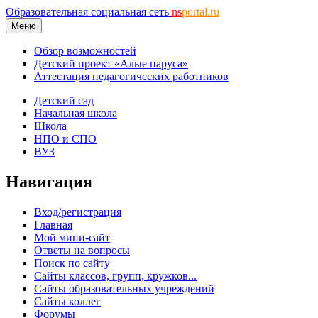
Образовательная социальная сеть
ns
portal.ru
Меню
Обзор возможностей
Детский проект «Алые паруса»
Аттестация педагогических работников
Детский сад
Начальная школа
Школа
НПО и СПО
ВУЗ
Навигация
Вход/регистрация
Главная
Мой мини-сайт
Ответы на вопросы
Поиск по сайту
Сайты классов, групп, кружков...
Сайты образовательных учреждений
Сайты коллег
Форумы