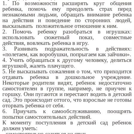
1. По возможности расширять круг общения
ребенка, помочь ему преодолеть страх перед
незнакомыми людьми, обращать внимание ребенка
на действия и поведение по сторонних людей,
высказывать положительное отношение к ним.
2. Помочь ребенку разобраться в игрушках:
использовать сюжетный показ, совместные
действия, вовлекать ребенка в игру.
3. Развивать подражательность в действиях:
«полетаем, как воробушки, попрыгаем как зайчики».
4. Учить обращаться к другому человеку, делиться
игрушкой, жалеть плачущего.
5. Не высказывать сожаления о том, что приходится
отдавать ребенка в дошкольное учреждение.
Некоторые родители видят, ребенок недостаточно
самостоятелен в группе, например, не приучен к
горшку. Они пугаются и перестают водить в детский
сад. Это происходит оттого, что взрослые не готовы
оторвать ребенка от себя.
6. Приучать к самообслуживанию, поощрять
попытки самостоятельных действий.
К моменту поступления в детский сад ребенок
должен уметь:
- самостоятельно садиться на стул;