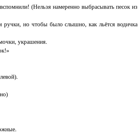
а вспомнили! (Нельзя намеренно выбрасывать песок из
ем ручки, но чтобы было слышно, как льётся водичка
рмочки, украшения.
ок!»
левой).
но)
рожные.