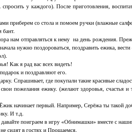
д. спросить у каждого). После приготовления, воспита
вами приберем со стола и помоем ручки (влажные салфе
 бант.
пора нам отправляться к нему на день рождения. Преж
сначала нужно поздороваться, поздравить ежика, вести с
л).
ья! Как я рад вас всех видеть!
подарок и поздравляют его.
арку. Спрашивает, где покупали такие красивые сладос
вои пожелания ежику. (желают здоровья, счастья и т.
 Ёжик начинает первый. Например, Серёжа ты такой д
ку. И т.д.
 давайте поиграем в игру «Обнимашки» вместе с нашим
 не сидят в гостях и Прощаемся.