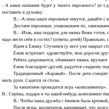
- А какое название будет у твоего пирожного? (и т.
поставить в духовку.
В.: -А пока наши пирожные пекутся, давайте с 
Достаем пирожные, упаковываем их, завязываем
В.: -Итак, наш подарок для ежика Вежи готов, 
надо вести себя в гостях? (ответы детей) Правильно, 
Идем к Ежику. Стучимся (у него уже накрыт сто
Ежик встречает: здравствуйте, мои дорогие друз
Ребята здороваются, обнимают ежика, вручают 
Ежик благодарит друзей, радуется сладкому под
Традиционный «Каравай». После дети говорят с
мыть руки. Садятся за столы.
За чаепитием проводится игра «комплименты».
В.: Серёжа, подари и ты какой-нибудь комплимент ёжи
В.: Чтобы наша дружба с ёжиком была крепкой,
После игры, воспитатель напоминает, что долго