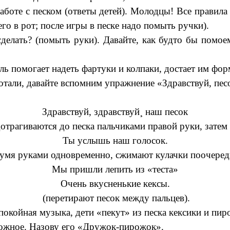
аботе с песком (ответы детей). Молодцы! Все правил
его в рот; после игры в песке надо помыть ручки).
сделать? (помыть руки). Давайте, как будто бы помо
ль помогает надеть фартуки и колпаки, достает им фо
отали, давайте вспомним упражнение «Здравствуй, пес
Здравствуй, здравствуй¸ наш песок
дотрагиваются до песка пальчиками правой руки, затем 
Ты услышь наш голосок.
вумя руками одновременно, сжимают кулачки поочеред
Мы пришли лепить из «теста»
Очень вкусненькие кексы.
(перетирают песок между пальцев).
покойная музыка, дети «пекут» из песка кексики и пи
рожное. Назову его «Дружок-пирожок».