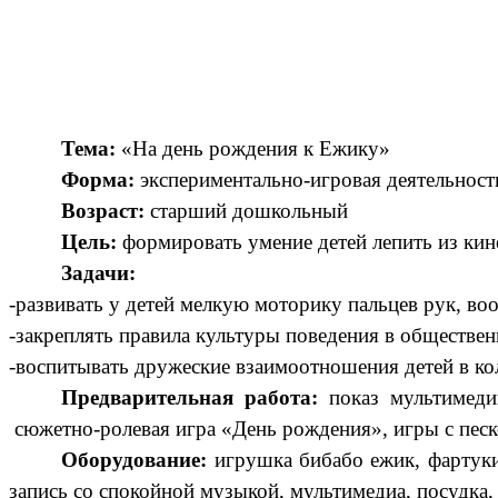
Тема:
«На день рождения к Ежику»
Форма:
экспериментально-игровая деятельност
Возраст:
старший дошкольный
Цель:
формировать умение детей лепить из кине
Задачи:
-развивать у детей мелкую моторику пальцев рук, во
-закреплять правила культуры поведения в общественн
-воспитывать дружеские взаимоотношения детей в ко
Предварительная работа:
показ мультимеди
сюжетно-ролевая игра «День рождения», игры с пес
Оборудование:
игрушка бибабо ежик,
фартуки
запись со спокойной музыкой, мультимедиа, посудка,