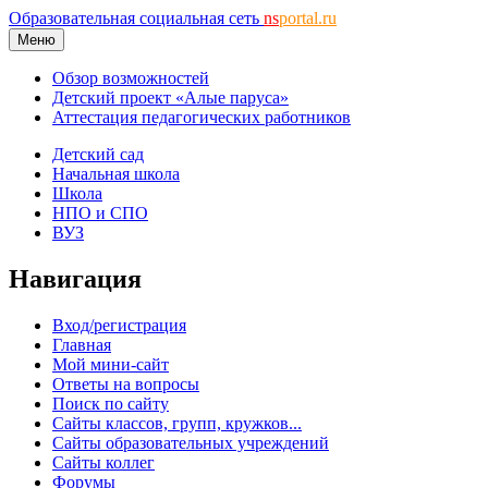
Образовательная социальная сеть
ns
portal.ru
Меню
Обзор возможностей
Детский проект «Алые паруса»
Аттестация педагогических работников
Детский сад
Начальная школа
Школа
НПО и СПО
ВУЗ
Навигация
Вход/регистрация
Главная
Мой мини-сайт
Ответы на вопросы
Поиск по сайту
Сайты классов, групп, кружков...
Сайты образовательных учреждений
Сайты коллег
Форумы