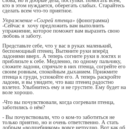
слова, но и добрые дела, поступки: помогать всем,
кто в этом нуждается, оберегать слабых. Старайтесь
сделать всем что-то приятное.
Упражнение «Согрей птенца»
(фонограмма)
-Сейчас я хочу предложить вам выполнить
упражнение, которое поможет вам выразить свою
любовь и заботу.
Представьте себе, что у вас в руках маленький,
беспомощный птенец. Вытяните руки вперёд
ладонями вверх. А теперь согните руки в локтях и
приблизьте к себе. Медленно, по одному пальчику,
сложите ладони, спрячьте в них птенца, согрейте его
своим ровным, спокойным дыханием. Прижмите
птенца к груди, успокойте его. А теперь раскройте
ладони, и вы увидите, что ваш птенец радостно
взлетел. Улыбнитесь ему и не грустите. Ему будет на
воле хорошо.
-Что вы почувствовали, когда согревали птенца,
заботились о нём?
- Вы почувствовали, что о ком-то заботиться не
только приятно, но и очень ответственно. А стать
добрым «волшебником» вовсе нетрудно. Вот как об