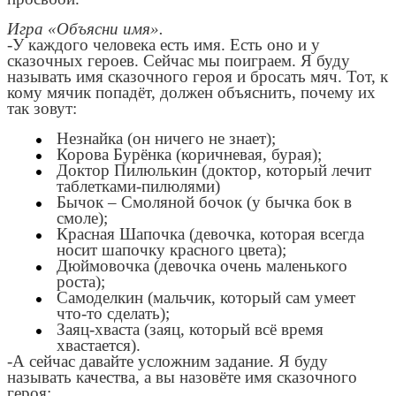
Игра «Объясни имя».
-У каждого человека есть имя. Есть оно и у
сказочных героев. Сейчас мы поиграем. Я буду
называть имя сказочного героя и бросать мяч. Тот, к
кому мячик попадёт, должен объяснить, почему их
так зовут:
Незнайка (он ничего не знает);
Корова Бурёнка (коричневая, бурая);
Доктор Пилюлькин (доктор, который лечит
таблетками-пилюлями)
Бычок – Смоляной бочок (у бычка бок в
смоле);
Красная Шапочка (девочка, которая всегда
носит шапочку красного цвета);
Дюймовочка (девочка очень маленького
роста);
Самоделкин (мальчик, который сам умеет
что-то сделать);
Заяц-хваста (заяц, который всё время
хвастается).
-А сейчас давайте усложним задание. Я буду
называть качества, а вы назовёте имя сказочного
героя: