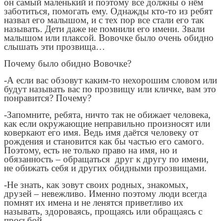
он самый маленький и поэтому все должны о нём
заботиться, помогать ему. Однажды кто-то из ребят
назвал его малышом, и с тех пор все стали его так
называть. Дети даже не помнили его имени. Звали
малышом или плаксой. Вовочке было очень обидно
слышать эти прозвища…
Почему было обидно Вовочке?
-А если вас обзовут каким-то нехорошим словом или
будут называть вас по прозвищу или кличке, вам это
понравится? Почему?
-Запомните, ребята, ничто так не обижает человека,
как если окружающие неправильно произносят или
коверкают его имя. Ведь имя даётся человеку от
рождения и становится как бы частью его самого.
Поэтому, есть не только право на имя, но и
обязанность – обращаться друг к другу по имени,
не обижать себя и других обидными прозвищами.
-Не знать, как зовут своих родных, знакомых,
друзей – невежливо. Именно поэтому люди всегда
помнят их имена и не ленятся приветливо их
называть, здороваясь, прощаясь или обращаясь с
просьбой.