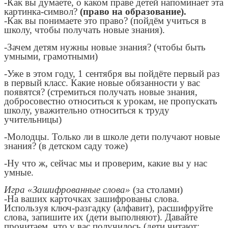
-Как вы думаете, о каком праве детей напоминает эта
картинка-символ?
(право на образование).
-Как вы понимаете это право? (пойдём учиться в
школу, чтобы получать новые знания).
-Зачем детям нужны новые знания? (чтобы быть
умными, грамотными)
-Уже в этом году, 1 сентября вы пойдёте первый раз
в первый класс. Какие новые обязанности у вас
появятся? (стремиться получать новые знания,
добросовестно относиться к урокам, не пропускать
школу, уважительно относиться к труду
учительницы)
-Молодцы. Только ли в школе дети получают новые
знания? (в детском саду тоже)
-Ну что ж, сейчас мы и проверим, какие вы у нас
умные.
Игра «Зашифрованные слова»
(за столами)
-На ваших карточках зашифрованы слова.
Используя ключ-разгадку (алфавит), расшифруйте
слова, запишите их (дети выполняют). Давайте
прочитаем, что у вас получилось (дети читают: