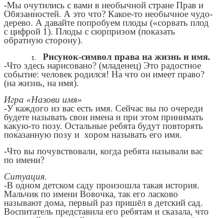
-Мы очутились с вами в необычной стране Прав и
Обязанностей. А это что? Какое-то необычное чудо-
дерево. А давайте попробуем плоды («сорвать плод
с цифрой 1). Плоды с сюрпризом (показать
обратную сторону).
Рисунок-символ права на жизнь и имя.
-Что здесь нарисовано? (младенец) Это радостное
событие: человек родился! На что он имеет право?
(на жизнь, на имя).
Игра «Назови имя»
-У каждого из вас есть имя. Сейчас вы по очереди
будете называть свои имена и при этом принимать
какую-то позу. Остальные ребята будут повторять
показанную позу и хором называть его имя.
-Что вы почувствовали, когда ребята называли вас
по имени?
Ситуация.
-В одном детском саду произошла такая история.
Мальчик по имени Вовочка, так его ласково
называют дома, первый раз пришёл в детский сад.
Воспитатель представила его ребятам и сказала, что