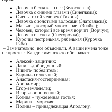
Девочка белая как снег (Белоснежка);
Девочка с синими глазами (Синеглазка);
Очень тихий человек (Тихоня);
Девочка с золотыми волосами (Златовласка);
Мальчик, который много знает (Знайка);
Человек, который всё время ворчит (Ворчун);
Девочка из снега (Снегурочка);
Курочка пёстренькая, рябенькая (Курочка
Ряба).
– Замечательно всё объяснили. А ваши имена тоже
не простые. Каждое имя что-то обозначает:
Алексей- защитник;
Данила-добродушный;
Никита- победитель;
Кирилл- солнечный;
Анастасия-гостеприимная;
Арина-мир;
Егор-земледелец;
Игорь-воинственный;
Ксения – чужеземная гостья;
Марина – морская;
Полина – принадлежащая Аполлону.