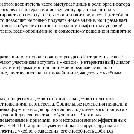
и этом воспитатель часто выступает лишь в роли организатора
рого лежит интерактивное обучение, организован таким
ировать по поводу того, что они знают и думают. Идет обмен
о позволяет не только получать новое знание, но и развивает
ктивного обучения состоит в создании комфортных условий
ействию, взаимопониманию, к совместному решению и принятию
азованием, с использованием ресурсов Интернета, а также
оляют участникам вступать в «живой» (интерактивный) диалог
елем и информационной системой в режиме реального
ние, построенное на взаимодействии учащегося с учебным
вых, процессами демократизации: для демократического
отношениями партнерства. Социальные изменения привели к
ных форм и методов организации дидактического процесса к
словий для творчества в обучении» . Во-вторых,
ми методами и приемами, но и использованием эффективных
чает И. П. Смирнов, «умение общаться друг с другом и с
ектива учебного заведения, его способность добиться