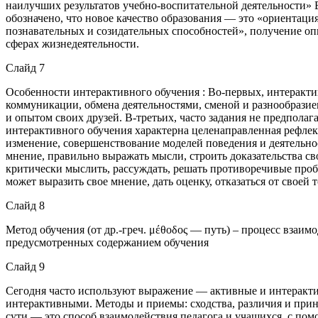
наилучших результатов учебно-воспитательной деятельности» 
обозначено, что новое качество образования — это «ориентаци
познавательных и созидательных способностей», получение о
сферах жизнедеятельности.
Слайд 7
Особенности интерактивного обучения : Во-первых, интеракти
коммуникации, обмена деятельностями, сменой и разнообразие
и опытом своих друзей. В-третьих, часто задания не предпола
интерактивного обучения характерна целенаправленная рефлек
изменение, совершенствование моделей поведения и деятельнос
мнение, правильно выражать мысли, строить доказательства св
критически мыслить, рассуждать, решать противоречивые про
может выразить свое мнение, дать оценку, отказаться от своей т
Слайд 8
Метод обучения (от др.-греч. μέθοδος — путь) – процесс взаим
предусмотренных содержанием обучения
Слайд 9
Сегодня часто используют выражение — активные и интерактив
интерактивными. Методы и приемы: сходства, различия и прин
сути — это способ взаимодействия педагога и учащихся, с пом