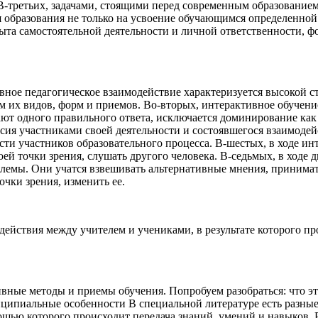
В-третьих, задачами, стоящими перед современным образование
я образования не только на усвоение обучающимся определенной 
пыта самостоятельной деятельности и личной ответственности,
вное педагогическое взаимодействие характеризуется высокой с
м их видов, форм и приемов. Во-вторых, интерактивное обучен
гают одного правильного ответа, исключается доминирование как
сия участниками своей деятельности и состоявшегося взаимодей
ти участников образовательного процесса. В-шестых, в ходе ин
оей точки зрения, слушать другого человека. В-седьмых, в ходе
блемы. Они учатся взвешивать альтернативные мнения, принима
очки зрения, изменить ее.
одействия между учителем и учениками, в результате которого п
ные методы и приемы обучения. Попробуем разобраться: что это
ципиальные особенности В специальной литературе есть разные
ощью которого происходит передача знаний, умений и навыков. 