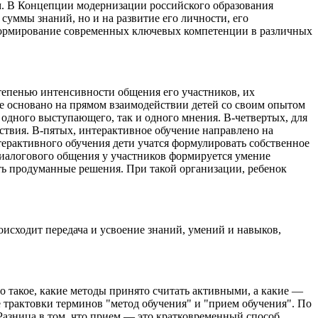
м. В Концепции модернизации российского образования
суммы знаний, но и на развитие его личности, его
 формирование современных ключевых компетенции в различных
тепенью интенсивности общения его участников, их
ие основано на прямом взаимодействии детей со своим опытом
 одного выступающего, так и одного мнения. В-четвертых, для
ствия. В-пятых, интерактивное обучение направлено на
терактивного обучения дети учатся формулировать собственное
 диалогового общения у участников формируется умение
ть продуманные решения. При такой организации, ребенок
роисходит передача и усвоение знаний, умений и навыков,
 такое, какие методы принято считать активными, а какие —
 трактовки терминов "метод обучения" и "прием обучения". По
Разница в том, что прием — это кратковременный способ,