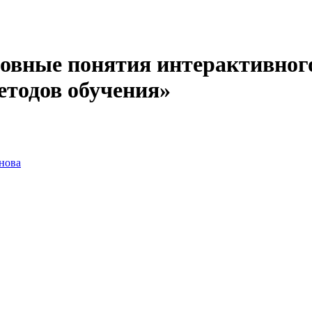
сновные понятия интерактивно
етодов обучения»
нова