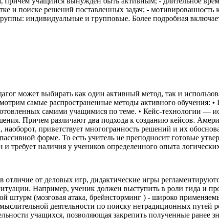
 причем учащийся вынужден быть активным; - длительное время
ботке и поиске решений поставленных задач; - мотивированност
группы: индивидуальные и групповые. Более подробная включае
агог может выбирать как один активный метод, так и использов
смотрим самые распространенные методы активного обучения: •
готовленных самими учащимися по теме. • Кейс-технологии — ис
ения. Причем различают два подхода к созданию кейсов. Амери
, наоборот, приветствует многогранность решений и их обоснов
пассивной форме. То есть учитель не преподносит готовые утвер
н и требует наличия у учеников определенного опыта логически
 отличие от деловых игр, дидактические игры регламентируютс
итуации. Например, ученик должен выступить в роли гида и про
ой штурм (мозговая атака, брейнсторминг ) - широко применяе
 мыслительной деятельности по поиску нетрадиционных путей р
ятельности учащихся, позволяющая закрепить полученные ранее