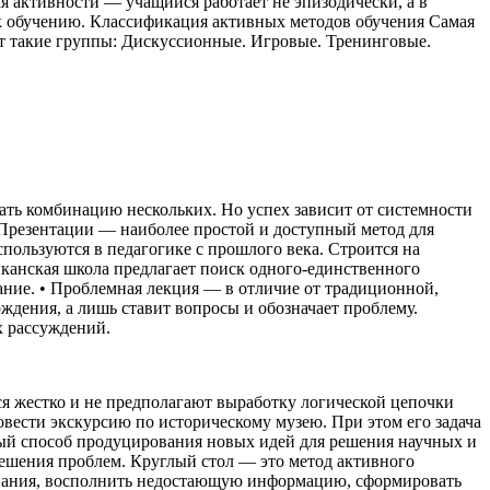
 активности — учащийся работает не эпизодически, а в
ь к обучению. Классификация активных методов обучения Самая
т такие группы: Дискуссионные. Игровые. Тренинговые.
ать комбинацию нескольких. Но успех зависит от системности
 Презентации — наиболее простой и доступный метод для
пользуются в педагогике с прошлого века. Строится на
канская школа предлагает поиск одного-единственного
ание. • Проблемная лекция — в отличие от традиционной,
ждения, а лишь ставит вопросы и обозначает проблему.
х рассуждений.
я жестко и не предполагают выработку логической цепочки
вести экскурсию по историческому музею. При этом его задача
мый способ продуцирования новых идей для решения научных и
ешения проблем. Круглый стол — это метод активного
 знания, восполнить недостающую информацию, сформировать