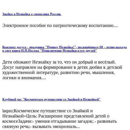
Знайка и Незнайка о символике России.
Электронное пособие по патриотическому воспитанию....
Конспект досуга - праздника "Привет, Незнайка!", посвящённого 60 - летию выхода
в свет книги Н.Н.Носова "Приключение Незнайки и его друзей"
Дети обожают Незнайку за то, что он добрый и весёлый.
Досуг направлен на формирование в детях дюбви к детской
художественной литературе, развитию речи, мышления,
логики и внимания....
Клубный час "Космическое путешествие со Знайкой и Незнайкой"
laquo;Космическое путешествие со Знайкой и
Незнайкой»Цель: Расширение представлений детей о
космосеЗадачи:- умения отгадывание загадок; - развивать
связную речь;- вызывать эмоциональ...