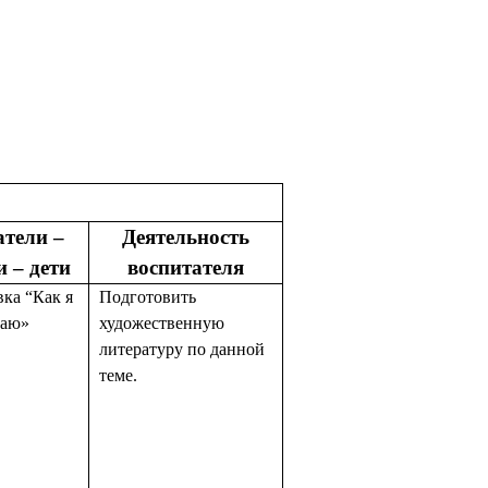
атели –
Деятельность
и – дети
воспитателя
ка “Как я
Подготовить
гаю»
художественную
литературу по данной
теме.