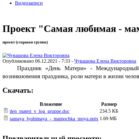
Видеозаписи
Проект "Самая любимая - ма
проект (старшая группа)
Опубликовано 06.12.2021 - 7:33 -
Чувашова Елена Викторовна
Праздник «День Матери» - Международный 
возникновения праздника, роли матери в жизни челов
Скачать:
Вложение
Размер
234.5 КБ
den_materi_v_log_gruppe.doc
1.69 МБ
samaya_lyubimaya_-_mamochka_moya.pptx
Предварительный просмотр: