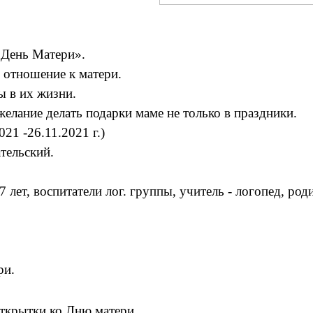
«День Матери».
 отношение к матери.
ы в их жизни.
желание делать подарки маме не только в праздники.
21 -26.11.2021 г.)
тельский.
 лет, воспитатели лог. группы, учитель - логопед, ро
ри.
открытки ко Дню матери.