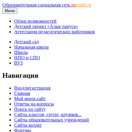
Образовательная социальная сеть
ns
portal.ru
Меню
Обзор возможностей
Детский проект «Алые паруса»
Аттестация педагогических работников
Детский сад
Начальная школа
Школа
НПО и СПО
ВУЗ
Навигация
Вход/регистрация
Главная
Мой мини-сайт
Ответы на вопросы
Поиск по сайту
Сайты классов, групп, кружков...
Сайты образовательных учреждений
Сайты коллег
Форумы