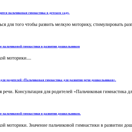
ится пальчиковая гимнастика в детском саду.
ся для того чтобы развить мелкую моторику, стимулировать разг
е пальчиковой гимнастики в развитии дошкольников
й моторики....
 для родителей «Пальчиковая гимнастика для развития речи дошкольников».
 речи. Консультация для родителей «Пальчиковая гимнастика для
е пальчиковой гимнастики в развитии дошкольников.
кой моторики. Значение пальчиковой гимнастики в развитии д