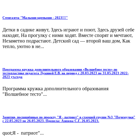
Стенгазета "Малыши крепыши - 2023!!!"
Детки в садике живут, Здесь играют и поют, Здесь друзей себе
находят, На прогулку с ними ходят. Вместе спорят и мечтают,
Незаметно подрастают. Детский сад — второй ваш дом, Как
тепло, уютно в не...
Программа кружка дополнительного образования «Волшебное тесто» по
тестопластике педагога Лукиной Е.В. на период с 20.03.2023 по 31.05.2023 2022-
2023 уч.года
Программа кружка дополнительного образования
"Волшебное тесто"...
Занятия, посвящённые по проекту "Я - патриот" в старшей группе №3 "Почемучки"
с 22.05.2023 по 26.05.2023. Провела: Азизова С.Г. 26.05.2023.
quot;Я - патриот"...