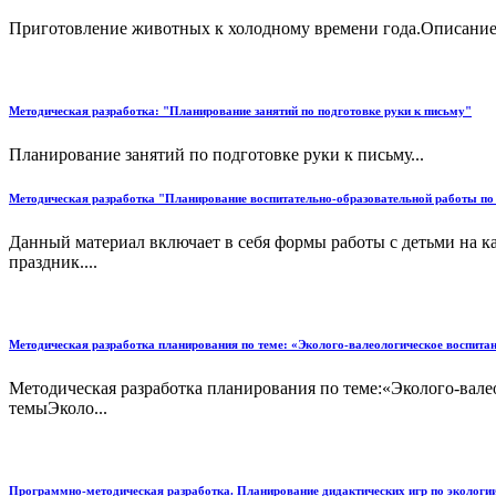
Приготовление животных к холодному времени года.Описание 
Методическая разработка: "Планирование занятий по подготовке руки к письму"
Планирование занятий по подготовке руки к письму...
Методическая разработка "Планирование воспитательно-образовательной работы по
Данный материал включает в себя формы работы с детьми на к
праздник....
Методическая разработка планирования по теме: «Эколого-валеологическое воспита
Методическая разработка планирования по теме:«Эколого-в
темыЭколо...
Программно-методическая разработка. Планирование дидактических игр по экологии