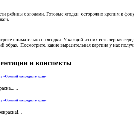
и рябины с ягодами. Готовые ягодки осторожно крепим к фону,
чкой.
отрите внимательно на ягодки. У каждой из них есть черная сере
ый образ. Посмотрите, какие выразительная картина у нас полу
езентации и конспекты
му «Осенний лес родного края»
сна......
му «Осенний лес родного края»
екрасна!...