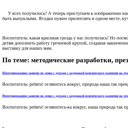
У всех получилось? А теперь приступаем к изображению кист
быть выпуклыми. Ягодки нужно прилеплять в одном месте, ку
Воспитатель: какая красивая гроздь у нас получилась! Но посм
детям дополнить работу гречневой крупой, создавая законченн
выставку для наших мам.
По теме: методические разработки, пр
Интегрированное занятие по лепке с детьми с задержкой психического развития на те
Воспитатель: ребята! оглянитесь вокруг, природа наша так прекра
Интегрированное занятие по лепке с детьми с задержкой психического развития на те
Воспитатель: ребята! оглянитесь-ка вокруг, наша природа так пр