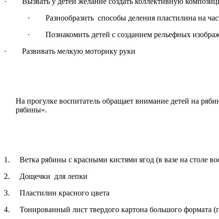
· Вызвать у детей желание создать коллективную композиц
· Разнообразить способы деления пластилина на части
· Познакомить детей с созданием рельефных изображе
· Развивать мелкую моторику руки
На прогулке воспитатель обращает внимание детей на рябину
рябины».
1. Ветка рябины с красными кистями ягод (в вазе на столе во
2. Дощечки для лепки
3. Пластилин красного цвета
4. Тонированный лист твердого картона большого формата (