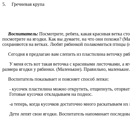
5. Гречневая крупа
Воспитатель:
Посмотрите, ребята, какая красивая ветка ст
посмотрите на ягодки. Как вы думаете, на что они похожи? (Мал
сохраняются на ветках. Лю­бят рябинкой полакомиться птицы (н
Сегодня я предлагаю вам слепить из пластилина веточку рябин
У меня есть вот такая веточка с красивыми листочками, а яго
размера ягодки у рябинки. (Маленькие). Правильно, маленькие.
Воспитатель показывает и поясняет способ лепки:
- кусочек пластилина можно открутить, отщипнуть, оторват
Готовые кусочки откладываем на поднос.
-а теперь, когда кусочков достаточно много раскатываем их
Дети лепят свои ягодки. Воспитатель напоминает последова