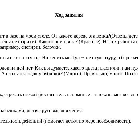
Ход занятия
оит в вазе на моем столе. От какого дерева эта ветка?(Ответы де
енькие шарики). Какого они цвета? (Красные). На тех рябинках, 
апример, снегири), белочки.
ы с кистью ягод. Но лепить мы будем не скульптуру, а баре­лье
док на ней нет. Как вы думаете, какого цвета пластилин нам ну
 А сколько ягодок у рябинки? (Много). Правильно, много. Поэто
ь, отрезать стекой (воспитатель напоминает и показывает все с
 пальчиками, делая круговые движения.
тельность действий (помогает детям по мере необходимости).