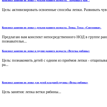
Конспект занятия по лепке с детьми раннего возраста. "Баранки к чаю".
Цель: активизировать освоенные способы лепки. Развивать чувс
Конспект занятия по лепке с детьми раннего возраста. Лепка. Тема: «Снеговики».
Предлагаю вам конспект непосредственного НОД в группе ранне
познавательн...
Конспект занятия по лепке в группе раннего возраста «Веточка рябины»
Цель: познакомить детей с одним из приёмов лепки - отщипыва
ра...
Конспект занятия по лепке для детей младшей группы «Ветка рябины»
Цель занятия: лепка ветки рябины...