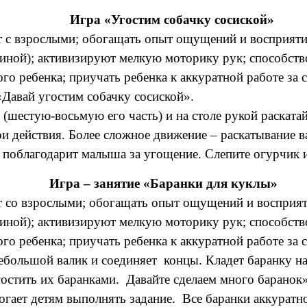
Игра «Угостим собачку сосиской»
 с взрослыми; обогащать опыт ощущений и восприятий
линой); активизируют мелкую моторику рук; способств
о ребенка; приучать ребенка к аккуратной работе за 
«Давай угостим собачку сосиской».
(шестую-восьмую его часть) и на столе рукой раскатай
и действия. Более сложное движение – раскатывание 
к поблагодарит малыша за угощение. Слепите огурчик и
Игра – занятие «Баранки для куклы»
 со взрослыми; обогащать опыт ощущений и восприяти
линой); активизируют мелкую моторику рук; способств
о ребенка; приучать ребенка к аккуратной работе за 
ебольшой валик и соединяет концы. Кладет баранку на
гостить их баранками. Давайте сделаем много баранок
гает детям выполнять задание. Все баранки аккуратно