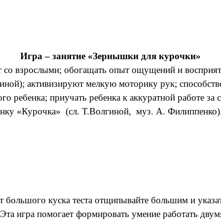
Игра – занятие «Зернышки для курочки»
 со взрослыми; обогащать опыт ощущений и восприяти
линой); активизируют мелкую моторику рук; способств
о ребенка; приучать ребенка к аккуратной работе за 
енку «Курочка» (сл. Т.Волгиной, муз. А. Филиппенко)
т большого куска теста отщипывайте большим и указа
 Эта игра помогает формировать умение работать двум