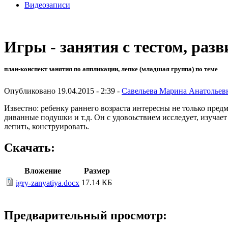
Видеозаписи
Игры - занятия с тестом, раз
план-конспект занятия по аппликации, лепке (младшая группа) по теме
Опубликовано 19.04.2015 - 2:39 -
Савельева Марина Анатольев
Известно: ребенку раннего возраста интересны не только предм
диванные подушки и т.д. Он с удовоьствием исследует, изучает
лепить, конструировать.
Скачать:
Вложение
Размер
17.14 КБ
igry-zanyatiya.docx
Предварительный просмотр: