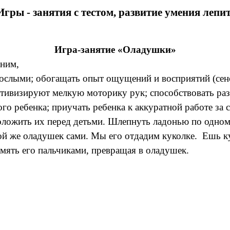
Игры - занятия с тестом, развитие умения лепи
Игра-занятие «Оладушки»
 ним,
ослыми; обогащать опыт ощущений и восприятий (сенс
активизируют мелкую моторику рук; способствовать ра
о ребенка; приучать ребенка к аккуратной работе за 
 положить их перед детьми. Шлепнуть ладонью по одно
кой же оладушек сами. Мы его отдадим куколке. Ешь 
змять его пальчиками, превращая в оладушек.