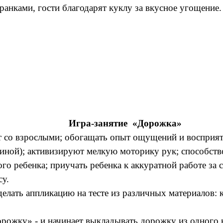
ранками, гости благодарят куклу за вкусное угощение.
Игра-занятие «Дорожка»
 со взрослыми; обогащать опыт ощущений и восприяти
линой); активизируют мелкую моторику рук; способств
о ребенка; приучать ребенка к аккуратной работе за 
су.
 сделать аппликацию на тесте из различных материалов
орожку» - и начинает выкладывать дорожку из одного 