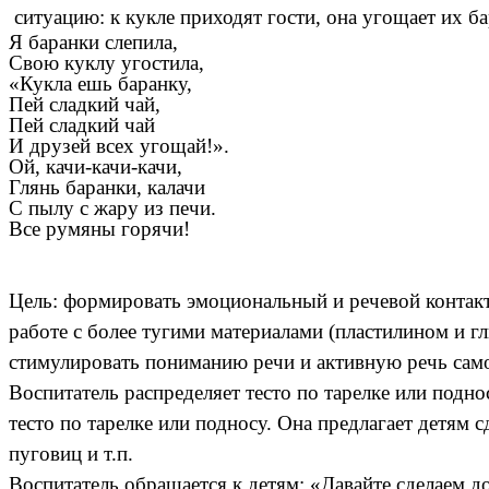
ситуацию: к кукле приходят гости, она угощает их ба
Я баранки слепила,
Свою куклу угостила,
«Кукла ешь баранку,
Пей сладкий чай,
Пей сладкий чай
И друзей всех угощай!».
Ой, качи-качи-качи,
Глянь баранки, калачи
С пылу с жару из печи.
Все румяны горячи!
Цель: формировать эмоциональный и речевой контакт
работе с более тугими материалами (пластилином и г
стимулировать пониманию речи и активную речь самог
Воспитатель распределяет тесто по тарелке или подно
тесто по тарелке или подносу. Она предлагает детям
пуговиц и т.п.
Воспитатель обращается к детям: «Давайте сделаем д