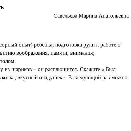
ть
Савельева Марина Анатольевна
орный опыт) ребенка; подготовка руки к работе с
звитию воображения, памяти, внимания;
столом.
му из шариков – он расплющится. Скажите « Был
куколка, вкусный оладушек». В следующий раз можно