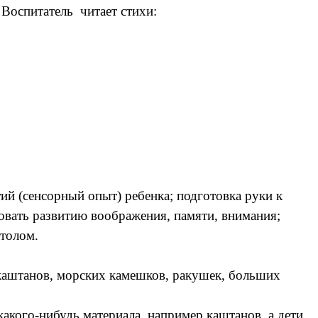
 Воспитатель читает стихи:
й (сенсорный опыт) ребенка; подготовка руки к
овать развитию воображения, памяти, внимания;
столом.
: каштанов, морских камешков, ракушек, больших
какого-нибудь материала, например каштанов, а дети