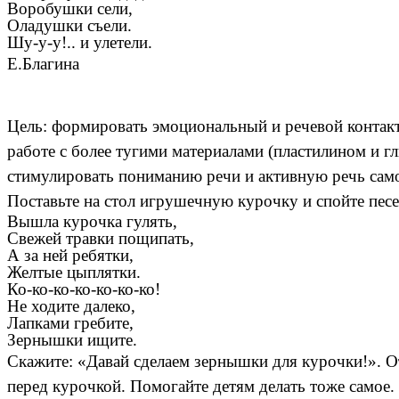
Воробушки сели,
Оладушки съели.
Шу-у-у!.. и улетели.
Е.Благина
Цель: формировать эмоциональный и речевой контакт
работе с более тугими материалами (пластилином и г
стимулировать пониманию речи и активную речь самог
Поставьте на стол игрушечную курочку и спойте пес
Вышла курочка гулять,
Свежей травки пощипать,
А за ней ребятки,
Желтые цыплятки.
Ко-ко-ко-ко-ко-ко-ко!
Не ходите далеко,
Лапками гребите,
Зернышки ищите.
Скажите: «Давай сделаем зернышки для курочки!». О
перед курочкой. Помогайте детям делать тоже самое.