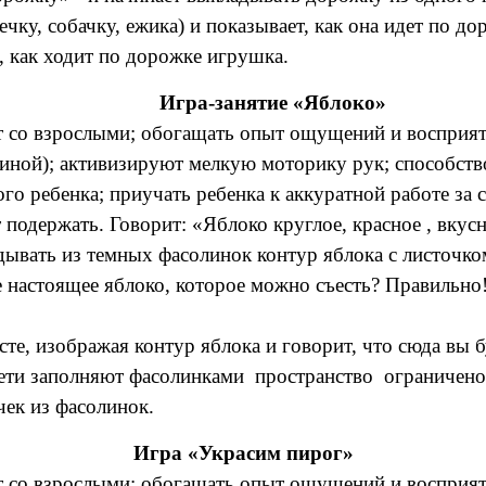
чку, собачку, ежика) и показывает, как она идет по д
 как ходит по дорожке игрушка.
Игра-занятие «Яблоко»
 со взрослыми; обогащать опыт ощущений и восприяти
линой); активизируют мелкую моторику рук; способств
о ребенка; приучать ребенка к аккуратной работе за 
подержать. Говорит: «Яблоко круглое, красное , вкус
дывать из темных фасолинок контур яблока с листочко
 настоящее яблоко, которое можно съесть? Правильно! 
сте, изображая контур яблока и говорит, что сюда вы
дети заполняют фасолинками пространство ограниченое
чек из фасолинок.
Игра «Украсим пирог»
 со взрослыми; обогащать опыт ощущений и восприяти