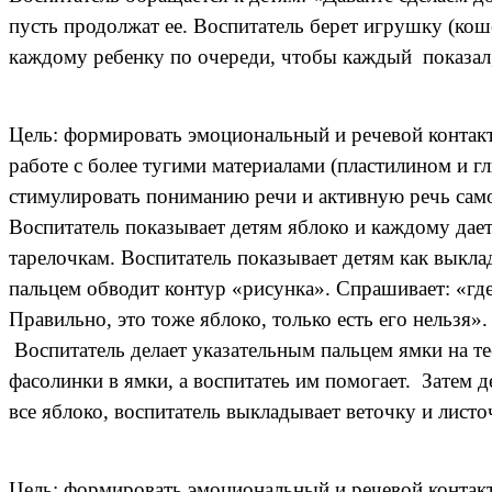
пусть продолжат ее. Воспитатель берет игрушку (коше
каждому ребенку по очереди, чтобы каждый показал,
Цель: формировать эмоциональный и речевой контакт
работе с более тугими материалами (пластилином и г
стимулировать пониманию речи и активную речь самог
Воспитатель показывает детям яблоко и каждому дает 
тарелочкам. Воспитатель показывает детям как выкла
пальцем обводит контур «рисунка». Спрашивает: «где
Правильно, это тоже яблоко, только есть его нельзя».
Воспитатель делает указательным пальцем ямки на те
фасолинки в ямки, а воспитатеь им помогает. Затем 
все яблоко, воспитатель выкладывает веточку и листо
Цель: формировать эмоциональный и речевой контакт