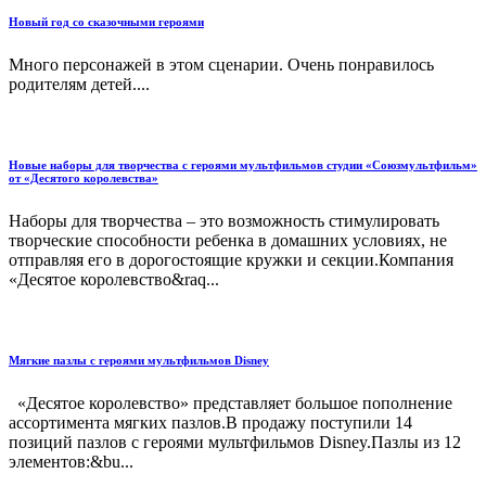
Новый год со сказочными героями
Много персонажей в этом сценарии. Очень понравилось
родителям детей....
Новые наборы для творчества с героями мультфильмов студии «Союзмультфильм»
от «Десятого королевства»
Наборы для творчества – это возможность стимулировать
творческие способности ребенка в домашних условиях, не
отправляя его в дорогостоящие кружки и секции.Компания
«Десятое королевство&raq...
Мягкие пазлы с героями мультфильмов Disney
«Десятое королевство» представляет большое пополнение
ассортимента мягких пазлов.В продажу поступили 14
позиций пазлов с героями мультфильмов Disney.Пазлы из 12
элементов:&bu...