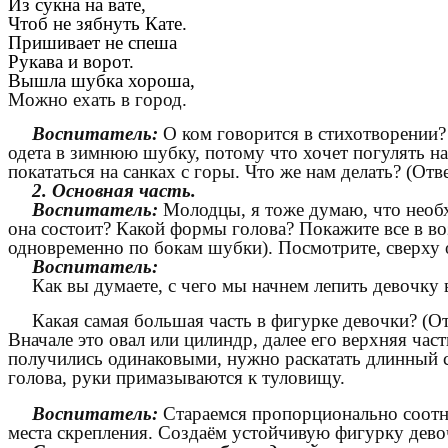
Из сукна на вате,
Чтоб не зябнуть Кате.
Пришивает не спеша
Рукава и ворот.
Вышла шубка хороша,
Можно ехать в город.
Воспитатель:
О ком говорится в стихотворении?
одета в зимнюю шубку, потому что хочет погулять на 
покататься на санках с горы. Что же нам делать? (Отв
2. Основная часть.
Воспитатель:
Молодцы, я тоже думаю, что необх
она состоит? Какой формы голова? Покажите все в во
одновременно по бокам шубки). Посмотрите, сверху 
Воспитатель:
Как вы думаете, с чего мы начнем лепить девочку
Какая самая большая часть в фигурке девочки? (От
Вначале это овал или цилиндр, далее его верхняя час
получились одинаковыми, нужно раскатать длинный с
голова, руки примазываются к туловищу.
Воспитатель:
Стараемся пропорционально соотнос
места скрепления. Создаём устойчивую фигурку дево