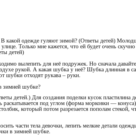
 В какой одежде гуляют зимой? (Ответы детей) Молодц
улице. Только мне кажется, что ей будет очень скучно 
еты детей)
одимо вылепить для неё подружек. Но сначала давайте
здухе рукой. А какая шубка у неё? Шубка длинная в с
от шубки отходят рукава – руки.
 в зимней шубке?
веты детей.) Для создания поделки кусок пластилина д
ть раскатывается под углом (форма морковки — конуса)
толбик, который потом разрезается пополам стекой, ч
ить части тела девочки, лепить мелкие детали одежды
чки в зимней шубке.