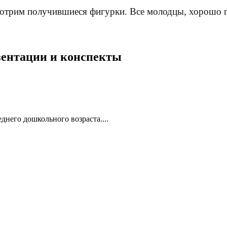
мотрим получившиеся фигурки. Все молодцы, хорошо п
езентации и конспекты
еднего дошкольного возраста....