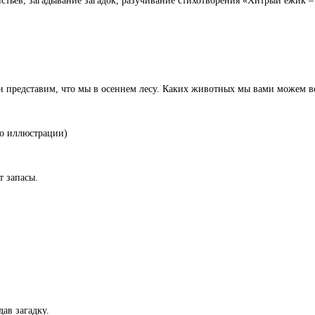
тьев, загадывание загадок, разучивание стихотворения «Хитрый ежик – 
ами представим, что мы в осеннем лесу. Каких животных мы вами можем вс
по иллюстрации)
т запасы.
дав загадку.