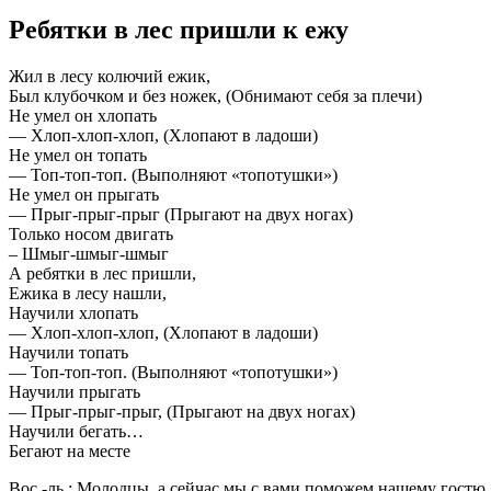
Ребятки в лес пришли к ежу
Жил в лесу колючий ежик,
Был клубочком и без ножек, (Обнимают себя за плечи)
Не умел он хлопать
— Хлоп-хлоп-хлоп, (Хлопают в ладоши)
Не умел он топать
— Топ-топ-топ. (Выполняют «топотушки»)
Не умел он прыгать
— Прыг-прыг-прыг (Прыгают на двух ногах)
Только носом двигать
– Шмыг-шмыг-шмыг
А ребятки в лес пришли,
Ежика в лесу нашли,
Научили хлопать
— Хлоп-хлоп-хлоп, (Хлопают в ладоши)
Научили топать
— Топ-топ-топ. (Выполняют «топотушки»)
Научили прыгать
— Прыг-прыг-прыг, (Прыгают на двух ногах)
Научили бегать…
Бегают на месте
Вос.-ль : Молодцы, а сейчас мы с вами поможем нашему гостю. 