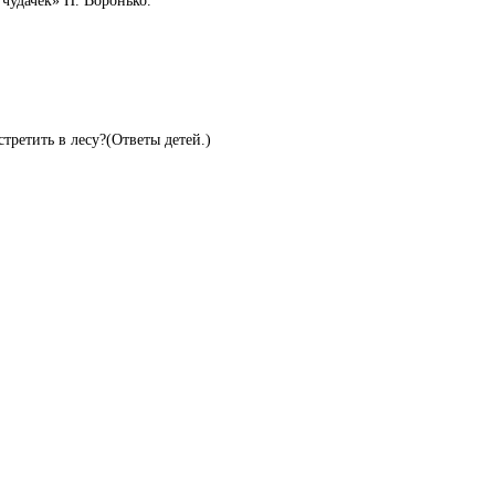
чудачёк» П. Воронько.
третить в лесу?(Ответы детей.)