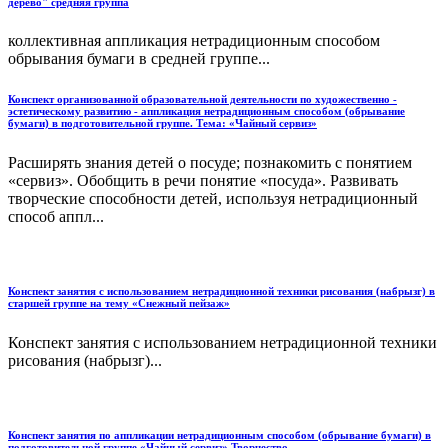
дерево" средняя группа
коллективная аппликация нетрадиционным способом
обрывания бумаги в средней группе...
Конспект организованной образовательной деятельности по художественно -
эстетическому развитию - аппликация нетрадиционным способом (обрывание
бумаги) в подготовительной группе. Тема: «Чайный сервиз»
Расширять знания детей о посуде; познакомить с понятием
«сервиз». Обобщить в речи понятие «посуда». Развивать
творческие способности детей, используя нетрадиционный
способ аппл...
Конспект занятия с использованием нетрадиционной техники рисования (набрызг) в
старшей группе на тему «Снежный пейзаж»
Конспект занятия с использованием нетрадиционной техники
рисования (набрызг)...
Конспект занятия по аппликации нетрадиционным способом (обрывание бумаги) в
подготовительной группе «Чайный сервиз».Творчество.