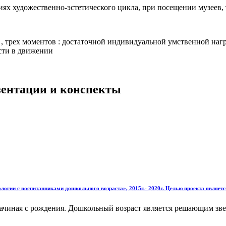
иях художественно-эстетического цикла, при посещении музеев,
 , трех моментов : достаточной индивидуальной умственной на
сти в движении
езентации и конспекты
огии с воспитанниками дошкольного возраста», 2015г.- 2020г. Целью проекта является
начиная с рождения. Дошкольный возраст является решающим зв