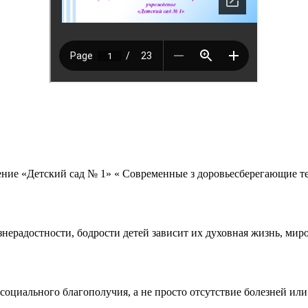
ние «Детский сад № 1» « Современные з доровьесберегающие т
нерадостности, бодрости детей зависит их духовная жизнь, миро
и социального благополучия, а не просто отсутствие болезней и