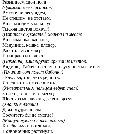
Разминаем свои ноги
(Движение «велосипед»)
Вместе по лесу идем,
Не спешим, не отстаем.
Вот выходим мы на луг
Тысяча цветов вокруг!
(Встают с кроватей, ходьба на месте)
Вот ромашка, василек,
Медуница, кашка, клевер.
Расстилается ковер
И направо и налево.
(Наклоны, имитируют срывание цветов)
Видишь, бабочка летает, на лугу цветы считает.
(Имитируют полет бабочки)
- Раз, два, три, четыре, пять,
Их считать - не сосчитать!
(Указательным пальцем ведут счет)
За день, за два и за месяц…
Шесть, семь, восемь, девять, десять.
(Хлопки в ладоши)
Даже мудрая пчела
Сосчитать бы не смогла!
(Машут руками-крылышками)
К небу ручки потянули,
Позвоночник растянули.