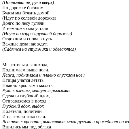
(Потягивание, руки вверх)
По дорожке босиком
Будем мы бежать домой.
(Идут по солевой дорожке)
Долго по лесу гуляли
И немножко мы устали.
(Идут
по коррегирующей дорожке)
Отдохнем и снова в путь
Важные дела нас ждут.
(Садятся на стульчики и одеваются)
Мы готовы для похода,
Поднимаем выше ноги.
Лежа, поднимаем и плавно опускаем ноги
Птицы учатся летать,
Плавно крыльями махать.
Руки к плечам, машут «крыльями»
Сделали глубокий вдох,
Отправляемся в поход.
Глубокий вдох, выдох
Полетели, полетели
И на землю тихо сели.
Встают с кровати, выполняют махи руками и приседают на к
Взвились мы под облака