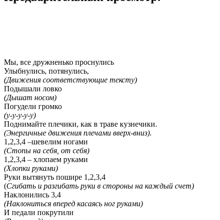
Мы, все дружненько проснулись
Улыбнулись, потянулись,
(Движения соответствующие тексту)
Подышали ловко
(Дышат носом)
Погудели громко
(у-у-у-у-у)
Поднимайте плечики, как в траве кузнечики.
(Энергичные движения плечами вверх-вниз).
1,2,3,4 –шевелим ногами
(Стопы на себя, от себя)
1,2,3,4 – хлопаем руками
(Хлопки руками)
Руки вытянуть пошире 1,2,3,4
(
Сгибать и разгибать руки в стороны на каждый счет)
Наклонились 3,4
(Наклониться вперед касаясь ног руками)
И педали покрутили