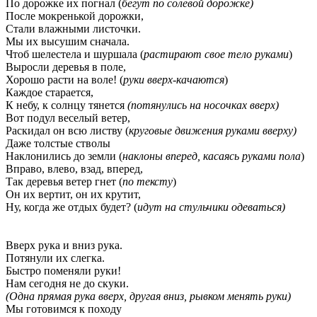
По дорожке их погнал (
бегут по солевой дорожке)
После мокренькой дорожки,
Стали влажными листочки.
Мы их высушим сначала.
Чтоб шелестела и шуршала (
растирают свое тело руками
)
Выросли деревья в поле,
Хорошо расти на воле! (
руки вверх-качаются
)
Каждое старается,
К небу, к солнцу тянется
(потянулись на носочках вверх)
Вот подул веселый ветер,
Раскидал он всю листву (
круговые движения руками вверху)
Даже толстые стволы
Наклонились до земли (
наклоны вперед, касаясь руками пола
)
Вправо, влево, взад, вперед,
Так деревья ветер гнет (
по тексту
)
Он их вертит, он их крутит,
Ну, когда же отдых будет? (
идут на стульчики одеваться)
Вверх рука и вниз рука.
Потянули их слегка.
Быстро поменяли руки!
Нам сегодня не до скуки.
(Одна прямая рука вверх, другая вниз, рывком менять руки)
Мы готовимся к походу