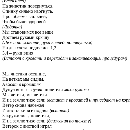
(Велосипед)
На животик повернуться,
Спинку сильно изогнуть.
Прогибаемся сильней,
Чтобы были здоровей
(Лодочка)
Мы становимся все выше,
Достаем руками крышу
(Лежа на животе, руки вперед, потянуться)
На два счета поднялись 1,2
3,4 – руки вниз
(Встают с кровати и переходят к закаливающим процедурам)
Мы листики осенние,
На ветках мы сидим.
Лежат в кроватях
Дунул ветер –
дуют,
полетели
махи руками
Мы летели, мы летели
И на землю тихо сели (
встают с кроватей и приседают на кор
Ветер снова набежал
И листочки все поднял
(встают)
Закружились, полетели,
И на землю тихо сели (
движения по тексту)
Ветерок с листвой играл