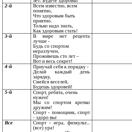
лет: Будете здоровы!
2-й
Всем известно, всем
понятно,
Что здоровым быть
приятно.
Только надо знать,
Как здоровым стать!
3-й
В мире нет рецепта
лучше -
Будь со спортом
неразлучен,
Проживешь сто лет –
Вот и весь секрет!
4-й
Приучай себя к порядку -
Делай каждый день
зарядку,
Смейся веселей,
Будешь здоровей!
5-й
Спорт, ребята, очень
нужен!
Мы со спортом крепко
дружим!
Спорт - помощник, спорт
- здоро вье
Все
Спорт - игра, физкульт...
(все) ура!