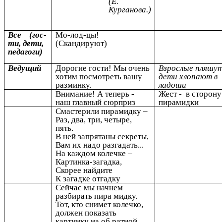
(Е.
Курганова.)
Все (гос-
Мо-лод-цы!
ти, дети,
(Скандируют)
педагоги)
Ведущий
Дорогие гости! Мы очень
Взрослые пляшут
хотим посмотреть вашу
дети хлопают в
разминку.
ладоши
Внимание! А теперь -
Жест - в сторону
наш главный сюрприз
пирамидки
Смастерили пирамидку –
Раз, два, три, четыре,
пять.
В ней запрятаны секреты,
Вам их надо разгадать...
На каждом колечке –
Картинка-загадка,
Скорее найдите
К загадке отгадку
Сейчас мы начнем
разбирать пира мидку.
Тот, кто снимет колечко,
должен показать
картинку на об ратной