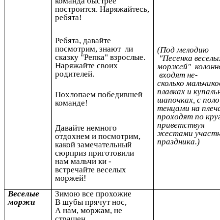
команда быстрее
построится. Наряжайтесь,
ребята!
Ребята, давайте
посмотрим, знают
ли
(Под мелодию
сказку "Репка" взрослые.
"Песенка веселы
Наряжайте своих
моржей" колонн
родителей.
входят не-
сколько мальчико
плавках и купаль
Похлопаем победившей
шапочках, с поло
команде!
тенцами на плеч
проходят по круг
приветствуя
Давайте немного
жестами участн
отдохнем и посмотрим,
праздника.)
какой замечательный
сюрприз приготовили
нам мальчи ки -
встречайте веселых
моржей!
Веселые
Зимою все прохожие
моржи
В шубы прячут нос,
А нам, моржам, не
страшен