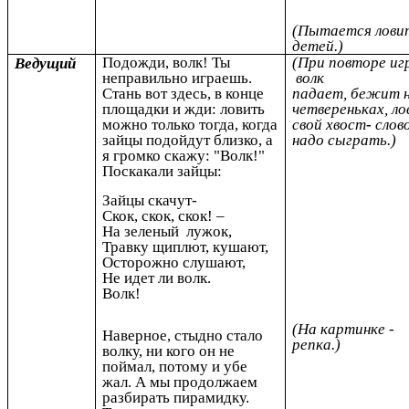
(Пытается лови
детей.)
Подожди, волк! Ты
(При повторе иг
Ведущий
неправильно
играешь.
волк
Стань вот здесь, в конце
падает, бежит 
площадки и жди: ловить
четвереньках, л
можно
только тогда, когда
свой хвост
-
слов
зайцы подойдут близко, а
надо сыграть.)
я громко скажу: "Волк!"
Поскакали зайцы:
Зайцы скачут-
Скок, скок, скок! –
На зеленый лужок,
Травку щиплют, кушают,
Осторожно слушают,
Не идет ли волк.
Волк!
(На картинке -
Наверное, стыдно стало
репка.)
волку, ни
кого он не
поймал, потому и убе
жал. А мы продолжаем
разбирать пирамидку.