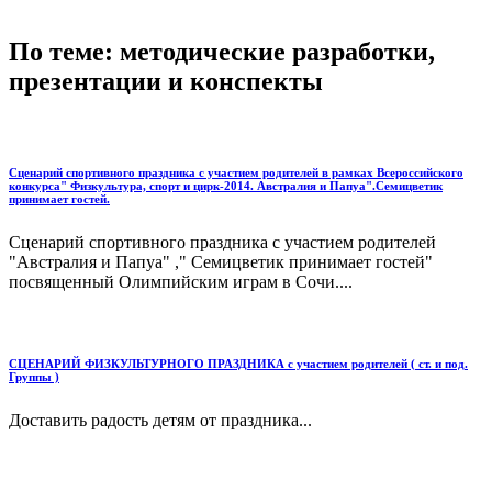
По теме: методические разработки,
презентации и конспекты
Сценарий спортивного праздника с участием родителей в рамках Всероссийского
конкурса" Физкультура, спорт и цирк-2014. Австралия и Папуа".Семицветик
принимает гостей.
Сценарий спортивного праздника с участием родителей
"Австралия и Папуа" ," Семицветик принимает гостей"
посвященный Олимпийским играм в Сочи....
СЦЕНАРИЙ ФИЗКУЛЬТУРНОГО ПРАЗДНИКА с участием родителей ( ст. и под.
Группы )
Доставить радость детям от праздника...