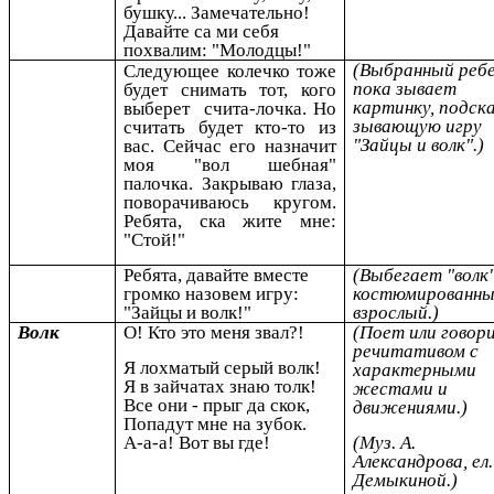
бушку... Замечательно!
Давайте са ми себя
похвалим: "Молодцы!"
(Выбранный реб
Следующее колечко тоже
пока зывает
будет снимать тот, кого
картинку, подск
выберет счита-лочка. Но
зывающую игру
считать будет кто-то из
"Зайцы и волк".)
вас. Сейчас его назначит
моя "вол шебная"
палочка. Закрываю глаза,
поворачиваюсь кругом.
Ребята, ска жите мне:
"Стой!"
Ребята, давайте вместе
(Выбегает "волк"
громко назовем игру:
костюмированн
"Зайцы и волк!"
взрослый.)
Волк
О! Кто это меня звал?!
(Поет или говор
речитативом с
Я лохматый серый волк!
характерными
Я в зайчатах знаю толк!
жестами и
Все они - прыг да скок,
движениями.)
Попадут мне на зубок.
А-а-а! Вот вы где!
(Муз. А.
Александрова, ел.
Демыкиной.)