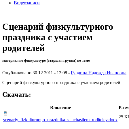
Видеозаписи
Сценарий физкультурного
праздника с участием
родителей
материал по физкультуре (старшая группа) по теме
Опубликовано 30.12.2011 - 12:08 -
Гурдина Надежда Ивановна
Сценарий физкультурного праздника с участием родителей.
Скачать:
Вложение
Разм
25 К
scenariy_fizkulturnogo_prazdnika_s_uchastiem_roditeley.docx