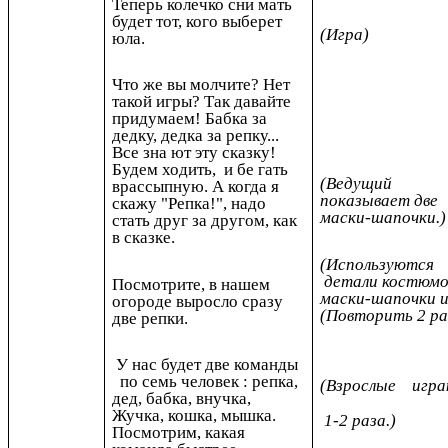
Теперь колечко сни мать
будет тот, кого выберет
(Игра)
юла.
Что же вы молчите? Нет
такой игры? Так давайте
придумаем! Бабка за
дедку, дедка за репку...
Все зна ют эту сказку!
Будем ходить, и бе гать
(Ведущий
врассыпную. А когда я
показывает две
скажу "Репка!", надо
маски-шапочки.)
стать друг за другом, как
в сказке.
(Используютс
детали костюмо
Посмотрите, в нашем
маски-шапочки и
огороде выросло сразу
(Повторить 2 ра
две репки.
У нас будет две команды
по семь человек : репка,
(Взрослые иг
дед, бабка,
внучка,
Жучка, кошка, мышка.
1-2 раза.)
Посмотрим, какая