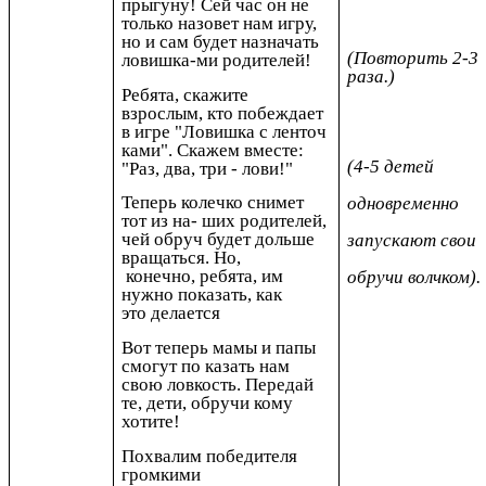
прыгуну! Сей час он не
только назовет нам игру,
но и сам будет назначать
(Повторить 2-3
ловишка-ми родителей!
раза.)
Ребята, скажите
взрослым, кто побеждает
в игре "Ловишка с ленточ
ками". Скажем вместе:
(4-5 детей
"Раз, два, три - лови!"
Теперь колечко снимет
одновременно
тот из на-
ших родителей,
чей обруч будет
дольше
запускают свои
вращаться. Но,
конечно,
ребята, им
обручи волчком).
нужно показать, как
это
делается
Вот теперь мамы и папы
смогут по казать нам
свою ловкость. Передай
те, дети, обручи кому
хотите!
Похвалим победителя
громкими