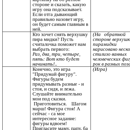
стороне и сказать, какую
игру она подсказывает.
Если отга дывающий
правильно назовет игру,
он будет самым главным в
ней.
Кто хочет снять верхушку
(На обратной
пира мидки? Пусть
стороне верхуш
считалочка поможет нам
пирамидки
выбрать первого:
нарисовано неск
Раз, два, три, четыре,
стилизо ванных
пять: Вот кто будет
человеческих фи
начинать!..
рок в разных поза
Конечно, это игра
(Игра)
"Придумай фигуру".
Фигуры будем
придумывать разные - и
стоя, и сидя, и лежа.
Слушайте внимательно
мои под сказки.
Приготовиться. Шагом
марш! Фигура стоя! А
сейчас - са мое
интересное задание:
фигуры вдвоем!
Пригласите маму, папу, ба