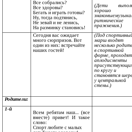
Все собрались?
(Дети выпол
Все здоровы?
хорошо
Бегать и играть готовы?
знакомыемузыка
Ну, тогда подтянись,
ритмические
Не зевай и не ленись,
пражнения.)
На разминку становись!
Сегодня вас ожидает
(Под спортивны
много сюрпризов. Вот
марш
входят
один из них: встречайте
несколько родит
наших гостей!
в спортивной
форме,
проходят
аплодисменты
присутствующ
по
кругу и
становятся шер
у центральной
стены.)
Родители:
1-й
Всем ребятам наш... (все
вместе)
привет!
И такое
слово:
Спорт любите с малых