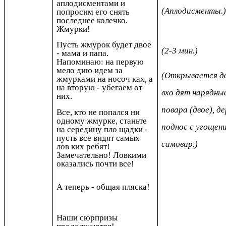
аплодисментами и
(Аплодисменты.
попросим его снять
последнее колечко.
Жмурки!
Пусть жмурок будет двое
(2-3 мин.)
- мама и папа.
Напоминаю: на первую
мело дию идем за
(Открывается дв
жмурками на носоч ках, а
на вторую - убегаем от
вхо дят нарядны
них.
повара (двое), 
Все, кто не попался ни
одному
жмурке, станьте
поднос с угощен
на середину пло щадки -
пусть все видят самых
самовар.)
лов ких ребят!
Замечательно!
Ловкими
оказались почти все!
А теперь - общая пляска!
Наши сюрпризы