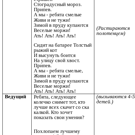
Стоградусный мороз.
Припев.
А мы - ребята смелые
Живи и не тужи!
Зимой в пруду купаются
(Растираются
Веселые моржи!
полотенцем)
Ать! Ать! Ать! Ать!
Сидит на батарее Толстый
рыжий кот
И высунуть боится
На улицу свой хвост.
Припев.
А мы - ребята смелые,
Живи и не тужи!
Зимой в пруду купаются
Веселые моржи!
Ать! Ать! Ать! Ать!
Ведущий
(вызываются 4-
Ребята, следующее
детей.)
колечко снимет тот, кто
лучше всех скачет со ска
калкой. Кто хочет
показать свои умения?
Похлопаем лучшему