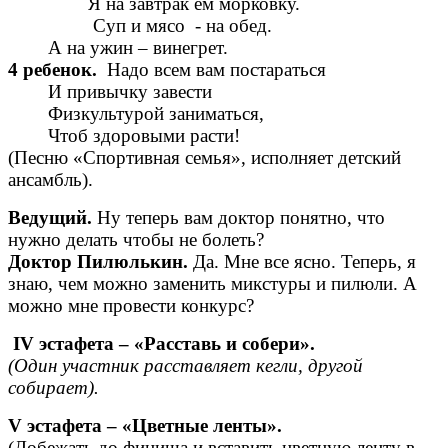
Я на завтрак ем морковку.
Суп и мясо - на обед.
А на ужин – винегрет.
4 ребенок.
Надо всем вам постараться
И привычку завести
Физкультурой заниматься,
Чтоб здоровыми расти!
(Песню «Спортивная семья», исполняет детский
ансамбль).
Ведущий.
Ну теперь вам доктор понятно, что
нужно делать чтобы не болеть?
Доктор Пилюлькин.
Да. Мне все ясно. Теперь, я
знаю, чем можно заменить микстуры и пилюли. А
можно мне провести конкурс?
IV эстафета – «Расставь и собери».
(Один участник расставляет кегли, другой
собирает).
V эстафета – «Цветные ленты».
(Добежать до финиша и вставить цветную ленту в