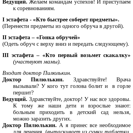
Ведущий.
Желаем командам успехов! И приступаем
к соревнованиям.
I эстафета - «Кто быстрее соберет предметы».
(Перенести предметы из одного обруча в другой).
II эстафета – «Гонка обручей»
(Одеть обруч с верху вниз и передать следующему).
III эстафета – «Кто первый возьмет скакалку»
(участвуют мамы).
Входит доктор Пилюлькин.
Доктор Пилюлькин.
Здравствуйте! Врача
вызывали? У кого тут голова болит и в горле
першит?
Ведущий.
Здравствуйте, доктор! У нас все здоровы.
К тому же наши дети и взрослые знают:
больным приходить в детский сад нельзя,
можно заразить других.
Доктор Пилюлькин.
А я принес все необходимое
для лечения. (
вытаскивает из сумки таблетки,