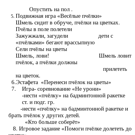
Опустить на пол .
Подвижная игра «Весёлые пчёлки»
Шмель сидит в обруче, пчёлки на цветках.
Пчёлы в поле полетели
Зажужжали, загудели дети с
«пчёлками» бегают врассыпную
Сели пчёлы на цветы
Шмель, лови! Шмель ловит
пчёлок, а пчёлки должны
прилететь
на цветок.
6.Эстафета «Перенеси пчёлок на цветы»
7. Игра- соревнование «Не урони»
-нести «пчёлку» на бадминтонной ракетке
ст. и подг. гр.
-нести «пчёлку» на бадминтонной ракетке и
брать пчёлок у других детей.
«Кто больше соберёт»
8. Игровое задание «Помоги пчёлке долететь до