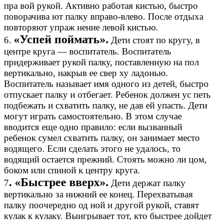
пра вой рукой. Активно работая кистью, быстро
поворачива ют палку вправо-влево. После отдыха
повторяют упраж нение левой кистью.
«Успей поймать».
6.
Дети стоят по кругу, в
центре круга — воспитатель. Воспитатель
придерживает рукой палку, поставленную на пол
вертикально, накрыв ее свер ху ладонью.
Воспитатель называет имя одного из детей, быстро
отпускает палку и отбегает. Ребенок должен ус петь
подбежать и схватить палку, не дав ей упасть. Дети
могут играть самостоятельно. В этом случае
вводится еще одно правило: если вызванный
ребенок сумел схватить палку, он занимает место
водящего. Если сделать этого не удалось, то
водящий остается прежний. Стоять можно ли цом,
боком или спиной к центру круга.
. «Быстрее вверх».
7
Дети держат палку
вертикально за нижний ее конец. Перехватывая
палку поочередно од ной и другой рукой, ставят
кулак к кулаку. Выигрывает тот, кто быстрее дойдет