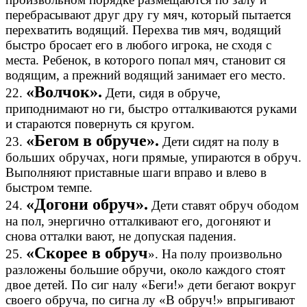
перебрасывают друг дру гу мяч, который пытается
перехватить водящий. Перехва тив мяч, водящий
быстро бросает его в любого игрока, не сходя с
места. Ребенок, в которого попал мяч, становит ся
водящим, а прежний водящий занимает его место.
«Волчок».
22.
Дети, сидя в обруче,
приподнимают но ги, быстро отталкиваются руками
и стараются повернуть ся кругом.
«Бегом в обруче».
23.
Дети сидят на полу в
больших обручах, ноги прямые, упираются в обруч.
Выполняют приставные шаги вправо и влево в
быстром темпе.
«Догони обруч».
24.
Дети ставят обруч ободом
на пол, энергично отталкивают его, догоняют и
снова отталки вают, не допуская падения.
«Скорее в обруч
25.
». На полу произвольно
разложены большие обручи, около каждого стоят
двое детей. По сиг налу «Беги!» дети бегают вокруг
своего обруча, по сигна лу «В обруч!» впрыгивают