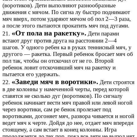
(воротиков). Дети выполняют разнообразные
движения с мячом. По сигна лу быстро поднимают
мяч вверх, потом ударяют мячом об пол 2—3 раза,
а после этого пытаются прокатить мяч под дугами.
«От пола на ракетку».
21.
Дети парами
встают друг против друга на расстоянии 2—4
шагов. У одного ребен ка в руках теннисный мяч, у
другого — ракетка. Первый ребенок бросает мяч об
пол так, чтобы он отскочил от не го. Второй
ребенок ловит отскочивший мяч на ракетку и
пытается его удержать.
«Заведи мяч в воротики».
22.
Дети строятся
в две колонны у намеченной черты, перед которой
ставятся не сколько дуг (воротиков). По сигналу
ребенок начинает вести мяч правой или левой ногой
через воротики, сам ре бенок пролезает под
воротиками, догоняет мяч, развора чивается и ногой
ведет мяч к черте. Дойдя до нее, отдает мяч впереди
стоящему, а сам встает в конец колонны. Игра
продолжается до тех пор, пока все дети не выпол нят