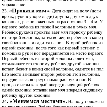
упражнение.
«Прокати мяч».
23.
Дети сидят на полу (ноги
врозь, руки в упоре сзади) друг за другом в двух
колоннах, рас положенных на расстоянии 3—4 м. У
первого ребенка из первой колонны в руках мяч.
Ребенок руками прокаты вает мяч первому ребенку
из второй колонны, затем встает, перебегает в конец
своей колонны и садится на пол. Второй ребенок из
первой колонны, после того как первый встанет, с
помощью рук и ног передвигается на место первого.
Первый ребенок из второй колонны ловит мяч,
отталкивает его второму ребенку другой колонны,
встает, бежит в конец своей колонны, садится на пол.
Его место занимает второй ребенок этой колонны,
передви гаясь вперед с помощью рук и ног. В
процессе игры каж дый впереди сидящий ребенок
одной колонны отталки вает мяч впереди сидящему
ребенку другой колонны.
. «Меняемся местами».
24
На полу положена
по кру гу веревка. Ребята бегают парами: одни