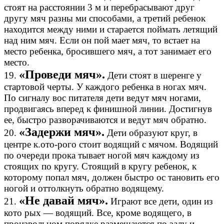
стоят на расстоянии 3 м и перебрасывают друг
другу мяч разны ми способами, а третий ребенок
находится между ними и старается поймать летящий
над ним мяч. Если он пой мает мяч, то встает на
место ребенка, бросившего мяч, а тот занимает его
место.
«Проведи мяч».
19.
Дети стоят в шеренге у
стартовой черты. У каждого ребенка в ногах мяч.
По сигналу вос питателя дети ведут мяч ногами,
продвигаясь вперед к финишной линии. Достигнув
ее, быстро разворачиваются и ведут мяч обратно.
«Задержи мяч».
20.
Дети образуют круг, в
центре к.ото-рого стоит водящий с мячом. Водящий
по очереди прока тывает ногой мяч каждому из
стоящих по кругу. Стоящий в кругу ребенок, к
которому попал мяч, должен быстро ос тановить его
ногой и оттолкнуть обратно водящему.
«Не давай мяч».
21.
Играют все дети, один из
кото рых — водящий. Все, кроме водящего, в
произвольном порядке размещаются по залу и