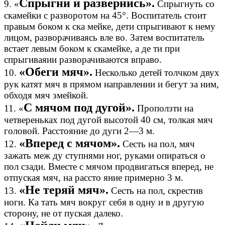
Спрыгни и развернись».
9. «
Спрыгнуть со
скамейки с разворотом на 45°. Воспитатель стоит
правым боком к ска мейке, дети спрыгивают к нему
лицом, разворачиваясь вле во. Затем воспитатель
встает левым боком к скамейке, а де ти при
спрыгиваяии разворачиваются вправо.
«Обеги мяч».
10.
Несколько детей толчком двух
рук катят мяч в прямом направлении и бегут за ним,
обходя мяч змейкой.
С мячом под дугой».
11. «
Проползти на
четвереньках под дугой высотой 40 см, толкая мяч
головой. Расстояние до дуги 2—3 м.
«Вперед с мячом».
12.
Сесть на пол, мяч
зажать меж ду ступнями ног, руками опираться о
пол сзади. Вместе с мячом продвигаться вперед, не
отпуская мяч, на рассто яние примерно 3 м.
«Не теряй мяч».
13.
Сесть на пол, скрестив
ноги. Ка тать мяч вокруг себя в одну и в другую
сторону, не от пуская далеко.