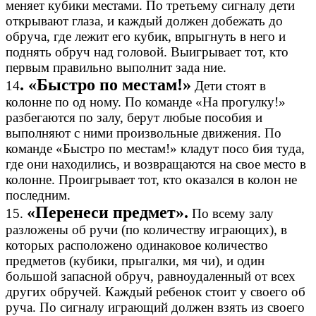
меняет кубики местами. По третьему сигналу дети
открывают глаза, и каждый должен добежать до
обруча, где лежит его кубик, впрыгнуть в него и
поднять обруч над головой. Выигрывает тот, кто
первым правильно выполнит зада ние.
. «Быстро по местам!»
14
Дети стоят в
колонне по од ному. По команде «На прогулку!»
разбегаются по залу, берут любые пособия и
выполняют с ними произвольные движения. По
команде «Быстро по местам!» кладут посо бия туда,
где они находились, и возвращаются на свое место в
колонне. Проигрывает тот, кто оказался в колон не
последним.
«Перенеси предмет».
15.
По всему залу
разложены об ручи (по количеству играющих), в
которых расположено одинаковое количество
предметов (кубики, прыгалки, мя чи), и один
большой запасной обруч, равноудаленный от всех
других обручей. Каждый ребенок стоит у своего об
руча. По сигналу играющий должен взять из своего