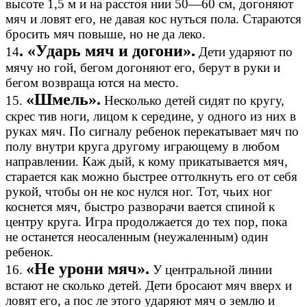
высоте 1,5 м и на расстоя нии 50—60 см, догоняют
мяч и ловят его, не давая кос нуться пола. Стараются
бросить мяч повыше, но не да леко.
. «Ударь мяч и догони».
14
Дети ударяют по
мячу но гой, бегом догоняют его, берут в руки и
бегом возвраща ются на место.
«Шмель».
15.
Несколько детей сидят по кругу,
скрес тив ноги, лицом к середине, у одного из них в
руках мяч. По сигналу ребенок перекатывает мяч по
полу внутри круга другому играющему в любом
направлении. Каж дый, к кому прикатывается мяч,
старается как можно быстрее оттолкнуть его от себя
рукой, чтобы он не кос нулся ног. Тот, чьих ног
коснется мяч, быстро разворачи вается спиной к
центру круга. Игра продолжается до тех пор, пока
не останется неосаленным (неужаленным) один
ребенок.
«Не урони мяч».
16.
У центральной линии
встают не сколько детей. Дети бросают мяч вверх и
ловят его, а пос ле этого ударяют мяч о землю и