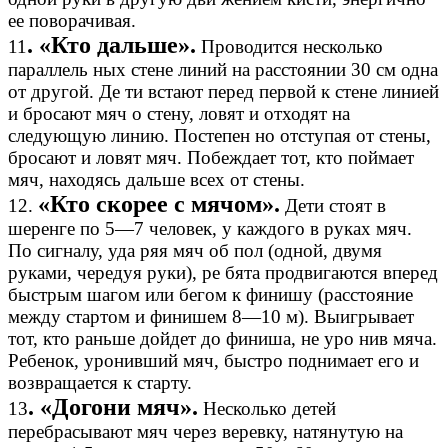
ее поворачивая.
. «Кто дальше».
11
Проводится несколько
параллель ных стене линий на расстоянии 30 см одна
от другой. Де ти встают перед первой к стене линией
и бросают мяч о стену, ловят и отходят на
следующую линию. Постепен но отступая от стены,
бросают и ловят мяч. Побеждает тот, кто поймает
мяч, находясь дальше всех от стены.
«Кто скорее с мячом».
12.
Дети стоят в
шеренге по 5—7 человек, у каждого в руках мяч.
По сигналу, уда ряя мяч об пол (одной, двумя
руками, чередуя руки), ре бята продвигаются вперед
быстрым шагом или бегом к финишу (расстояние
между стартом и финишем 8—10 м). Выигрывает
тот, кто раньше дойдет до финиша, не уро нив мяча.
Ребенок, уронивший мяч, быстро поднимает его и
возвращается к старту.
. «Догони мяч».
13
Несколько детей
перебрасывают мяч через веревку, натянутую на