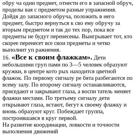
обру ча один предмет, отнести его в запасной обруч,
проделы вая с предметом разные упражнения.
Дойдя до запасного обруча, положить в него
предмет, быстро вернуться к сво ему обручу за
вторым предметом и так до тех пор, пока все
предметы не будут перенесены. Выигрывает тот, кто
скорее перенесет все свои предметы и четко
выполнит уп ражнения.
«Все к своим флажкам».
16.
Дети
небольшими груп пами по 3—5 человек образуют
кружки, в центре кото рых находится цветной
флажок. По первому сигналу ре бята разбегаются по
всему залу. По второму сигналу останавливаются,
приседают и закрывают глаза, а воспи татель меняет
флажки местами. По третьему сигналу дети
открывают глаза, встают, бегут к своему флажку и
вновь образуют круг. Побеждает группа,
построившаяся в круг первой.
На развитие координации, ловкости и точности
выполнения движений