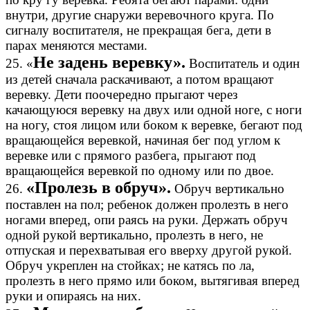
внутри, другие снаружи веревочного круга. По
сигналу воспитателя, не прекращая бега, дети в
парах меняются местами.
Не задень веревку».
25. «
Воспитатель и один
из детей сначала раскачивают, а потом вращают
веревку. Дети поочередно прыгают через
качающуюся веревку на двух или одной ноге, с ноги
на ногу, стоя лицом или боком к веревке, бегают под
вращающейся веревкой, начиная бег под углом к
веревке или с прямого разбега, прыгают под
вращающейся веревкой по одному или по двое.
«Пролезь в обруч».
26.
Обруч вертикально
поставлен на пол; ребенок должен пролезть в него
ногами вперед, опи раясь на руки. Держать обруч
одной рукой вертикально, пролезть в него, не
отпуская и перехватывая его вверху другой рукой.
Обруч укреплен на стойках; не катясь по ла,
пролезть в него прямо или боком, вытягивая вперед
руки и опираясь на них.