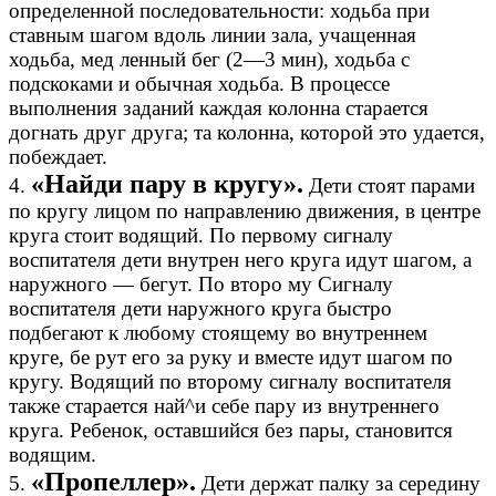
определенной последовательности: ходьба при
ставным шагом вдоль линии зала, учащенная
ходьба, мед ленный бег (2—3 мин), ходьба с
подскоками и обычная ходьба. В процессе
выполнения заданий каждая колонна старается
догнать друг друга; та колонна, которой это удается,
побеждает.
«Найди пару в кругу».
4.
Дети стоят парами
по кругу лицом по направлению движения, в центре
круга стоит водящий. По первому сигналу
воспитателя дети внутрен него круга идут шагом, а
наружного — бегут. По второ му Сигналу
воспитателя дети наружного круга быстро
подбегают к любому стоящему во внутреннем
круге, бе рут его за руку и вместе идут шагом по
кругу. Водящий по второму сигналу воспитателя
также старается най^и себе пару из внутреннего
круга. Ребенок, оставшийся без пары, становится
водящим.
«Пропеллер».
5.
Дети держат палку за середину