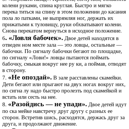
колени руками, спина круглая. Быстро и мягко
перека титься на спину в этом положении до касания
пола ло патками, не выпрямляя ног, держать их
прижатыми к туловищу, руки обхватывают колени.
Снова перекатом вернуться в исходное положение.
. «Ловля бабочек».
6
Двое детей находятся в
отведен ном месте зала — это ловцы, остальные —
бабочки. По сигналу бабочки бегают по площадке,
по сигналу «Лови!» ловцы пытаются поймать
бабочку, смыкая вокруг нее ру ки, а поймав, отводят
в сторону.
«Не опоздай».
7.
В зале расставлены скамейки.
Дети бегают или прыгают на двух ногах вокруг них,
по сигна лу надо быстро пролезть под скамейкой и
встать или сесть на нее.
«Разойдись — не упади».
8.
Двое детей идут
по ска мейке навстречу друг другу с разных ее
сторон. Встретив шись, расходятся, держась друг за
друга, и продолжают движение.