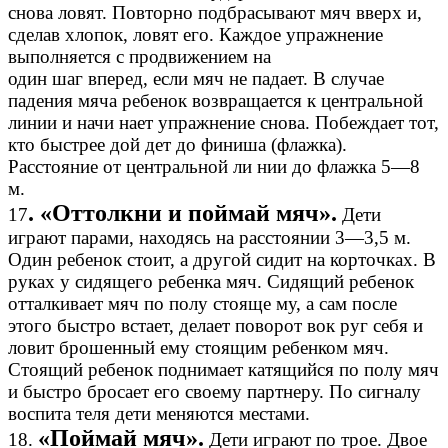
снова ловят. Повторно подбрасывают мяч вверх и,
сделав хлопок, ловят его. Каждое упражнение
выполняется с продвижением на
один шаг вперед, если мяч не падает. В случае
падения мяча ребенок возвращается к центральной
линии и начи нает упражнение снова. Побеждает тот,
кто быстрее дой дет до финиша (флажка).
Расстояние от центральной ли нии до флажка 5—8
м.
. «Оттолкни и поймай мяч».
17
Дети
играют парами, находясь на расстоянии 3—3,5 м.
Один ребенок стоит, а другой сидит на корточках. В
руках у сидящего ребенка мяч. Сидящий ребенок
отталкивает мяч по полу стояще му, а сам после
этого быстро встает, делает поворот вок руг себя и
ловит брошенный ему стоящим ребенком мяч.
Стоящий ребенок поднимает катящийся по полу мяч
и быстро бросает его своему партнеру. По сигналу
воспита теля дети меняются местами.
«Поймай мяч».
18.
Дети играют по трое. Двое