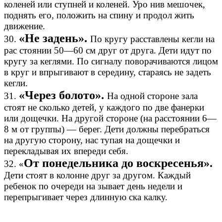
коленей или ступней и коленей. Уро нив мешочек,
поднять его, положить на спину и продол жить
движение.
«Не задень».
30.
По кругу расставлены кегли на
рас стоянии 50—60 см друг от друга. Дети идут по
кругу за кеглями. По сигналу поворачиваются лицом
в круг и впрыгивают в середину, стараясь не задеть
кегли.
«Через болото».
31.
На одной стороне зала
стоят не сколько детей, у каждого по две фанерки
или дощечки. На другой стороне (на расстоянии 6—
8 м от группы) — берег. Дети должны перебраться
на другую сторону, нас тупая на дощечки и
перекладывая их впереди себя.
От понедельника до воскресенья».
32. «
Дети стоят в колонне друг за другом. Каждый
ребенок по очереди на зывает день недели и
перепрыгивает через длинную ска калку.