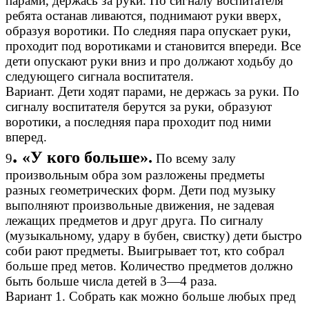
парами, держась за руки. По сигналу воспитателя
ребята останав ливаются, поднимают руки вверх,
образуя воротики. По следняя пара опускает руки,
проходит под воротиками и становится впереди. Все
дети опускают руки вниз и про должают ходьбу до
следующего сигнала воспитателя.
Вариант. Дети ходят парами, не держась за руки. По
сигналу воспитателя берутся за руки, образуют
воротики, а последняя пара проходит под ними
вперед.
.
«У кого больше».
9
По всему залу
произвольным обра зом разложены предметы
разных геометрических форм. Дети под музыку
выполняют произвольные движения, не задевая
лежащих предметов и друг друга. По сигналу
(музыкальному, удару в бубен, свистку) дети быстро
соби рают предметы. Выигрывает тот, кто собрал
больше пред метов. Количество предметов должно
быть больше числа детей в 3—4 раза.
Вариант 1. Собрать как можно больше любых пред