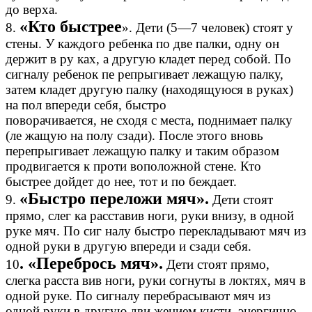
до верха.
«Кто быстрее
8.
». Дети (5—7 человек) стоят у
стены. У каждого ребенка по две палки, одну он
держит в ру ках, а другую кладет перед собой. По
сигналу ребенок пе репрыгивает лежащую палку,
затем кладет другую палку (находящуюся в руках)
на пол впереди себя, быстро
поворачивается, не сходя с места, поднимает палку
(ле жащую на полу сзади). После этого вновь
перепрыгивает лежащую палку и таким образом
продвигается к проти воположной стене. Кто
быстрее дойдет до нее, тот и по беждает.
«Быстро переложи мяч».
9.
Дети стоят
прямо, слег ка расставив ноги, руки внизу, в одной
руке мяч. По сиг налу быстро перекладывают мяч из
одной руки в другую впереди и сзади себя.
. «Перебрось мяч».
10
Дети стоят прямо,
слегка расста вив ноги, руки согнуты в локтях, мяч в
одной руке. По сигналу перебрасывают мяч из
одной руки в другую дви жением кисти, энергично