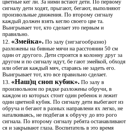
цветные кег ли. За ними встают дети. По первому
сигналу дети ходят, прыгают, бегают, выполняют
произвольные движения. По второму сигналу
каждый должен взять кеглю своего цве та.
Выигрывает тот, кто сделает это первым и
правильно.
«Змейка».
12.
По залу (зигзагообразно)
разложены на бивные мячи на расстоянии 50 см
один от другого. Дети строятся в колонну друг за
другом и по сигналу идут, бе гают змейкой, обходя
или обегая каждый мяч, стараясь не задеть его.
Выигрывает тот, кто все правильно сделает.
«Наш)ц сноп кубик».
13.
По залу в
произвольном по рядке разложены обручи, в
каждом из которых стоит один ребенок и лежит
один цветной кубик. По сигналу дети выбегают из
обруча и бегают в разных направлени ях легко, не
наталкиваясь, не подбегая к обручу до вто рого
сигнала. По второму сигналу ребята останавливают
ся и закрывают глаза. Воспитатель в это время