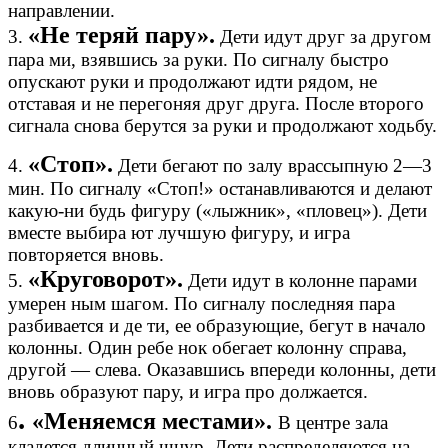
направлении.
«Не теряй пару».
3.
Дети идут друг за другом
пара ми, взявшись за руки. По сигналу быстро
опускают руки и продолжают идти рядом, не
отставая и не перегоняя друг друга. После второго
сигнала снова берутся за руки и продолжают ходьбу.
«Стоп».
4.
Дети бегают по залу врассыпную 2—3
мин. По сигналу «Стоп!» останавливаются и делают
какую-ни будь фигуру («лыжник», «пловец»). Дети
вместе выбира ют лучшую фигуру, и игра
повторяется вновь.
«Круговорот».
5.
Дети идут в колонне парами
умерен ным шагом. По сигналу последняя пара
разбивается и де ти, ее образующие, бегут в начало
колонны. Один ребе нок обегает колонну справа,
другой — слева. Оказавшись впереди колонны, дети
вновь образуют пару, и игра про должается.
.
«Меняемся местами».
6
В центре зала
кладется длинный шнур. Дети распределяются на