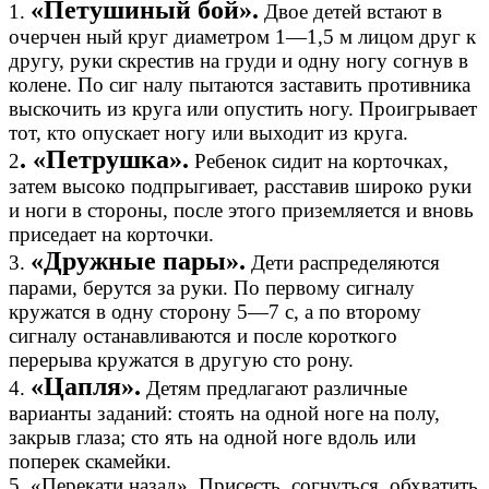
«Петушиный бой».
1.
Двое детей встают в
очерчен ный круг диаметром 1—1,5 м лицом друг к
другу, руки скрестив на груди и одну ногу согнув в
колене. По сиг налу пытаются заставить противника
выскочить из круга или опустить ногу. Проигрывает
тот, кто опускает ногу или выходит из круга.
. «Петрушка».
2
Ребенок сидит на корточках,
затем высоко подпрыгивает, расставив широко руки
и ноги в стороны, после этого приземляется и вновь
приседает на корточки.
«Дружные пары».
3.
Дети распределяются
парами, берутся за руки. По первому сигналу
кружатся в одну сторону 5—7 с, а по второму
сигналу останавливаются и после короткого
перерыва кружатся в другую сто рону.
«Цапля».
4.
Детям предлагают различные
варианты заданий: стоять на одной ноге на полу,
закрыв глаза; сто ять на одной ноге вдоль или
поперек скамейки.
5. «Перекати назад». Присесть, согнуться, обхватить