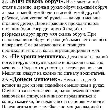
Мяч сквозь обруч».
27. «
Несколько детей
стоят в ли нию, держа в руках обруч (каждый обруч
держат правой рукой один и левой рукой другой
ребенок, количество об ручей — на один меньше
стоящих детей). Двое играющих проходят вдоль
стоящих (один спереди, другой сзади), пе
ребрасывая друг другу мяч сквозь обруч. При
непопада нии в обруч играющий .заменяет стоящего
в шеренге. Сме на играющего и стоящего
происходит и тогда, когда играющий роняет мяч.
Не урони мешочек».
28. «
Дети стоят на одной
ноге, вторую согнув в колене и положив на колено
мешочек. Стараются устоять, не теряя равновесия.
Мешочки кладут на колено по сигналу воспитателя.
. «Донеси мешочек».
29
Несколько детей
встают на дос ки или скамейки с мешочком в руках.
Опускаются на четвереньки, одновременно кладя
мешочек на спину, и начинают передвигаться к
концу скамейки, не падая с нее и не роняя мешочек.
Передвигаться по скамейке с по мощью ладоней и