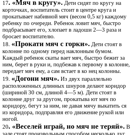
. «Мяч в кругу».
17
Дети сидят по кругу на
корточках, воспитатель стоит в центре круга и
прокатывает набивной мяч (весом 0,5 кг) каждому
ребенку по очереди. Ребенок ловит мяч, быстро
подбрасывает его, хлопает в ладоши 2—3 раза и
бросает воспитателю.
«Прокати мяч с горки».
18.
Дети стоят в
колонне по одному перед наклонным бумом.
Каждый ребенок скаты вает мяч, быстро бежит за
ним, берет в руки и, подбежав к первому в колонне,
передает мяч ему, а сам встает в ко нец колонны.
«Догони мяч».
19.
Из двух параллельно
расположенных длинных шнуров делают коридор
(шириной 30 см, длиной 4—5 м). Дети стоят в
колонне друг за другом, прокатыва ют мяч по
коридору, бегут за ним, не давая мячу выкатить ся
из коридора, подправляя его движение рукой или
ногой.
. «Веселей играй, но мяч не теряй».
20
В
зале стоят произвольным способом несколько дуг