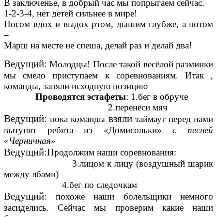
В заключенье, в добрый час мы попрыгаем сейчас.
1-2-3-4, нет детей сильнее в мире!
Носом вдох и выдох ртом, дышим глубже, а потом
–
Марш на месте не спеша, делай раз и делай два!
Ведущий:
Молодцы! После такой весёлой разминки
мы смело приступаем к соревнованиям. Итак ,
команды, заняли исходную позицию
Проводятся эстафеты
: 1.бег в обруче
2.перенеси мяч
Ведущий:
взяли
пока команды
таймаут перед нами
вытупят ребята из «Домисольки»
с песней
«Черничная»
Ведущий:П
родолжим наши соревнования:
3.лицом к лицу (воздушный шарик
между лбами)
4.бег по следочкам
Ведущий
: похоже наши болельщики немного
засиделись. Сейчас мы проверим какие наши