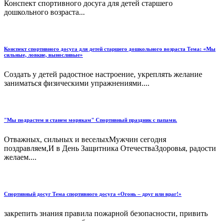
Конспект спортивного досуга для детей старшего
дошкольного возраста...
Конспект спортивного досуга для детей старшего дошкольного возраста Тема: «Мы
сильные, ловкие, выносливые»
Создать у детей радостное настроение, укреплять желание
заниматься физическими упражнениями....
"Мы подрастем и станем морякам" Спортивный праздник с папами.
Отважных, сильных и веселыхМужчин сегодня
поздравляем,И в День Защитника ОтечестваЗдоровья, радости
желаем....
Спортивный досуг Тема спортивного досуга «Огонь – друг или враг!»
закрепить знания правила пожарной безопасности, привить