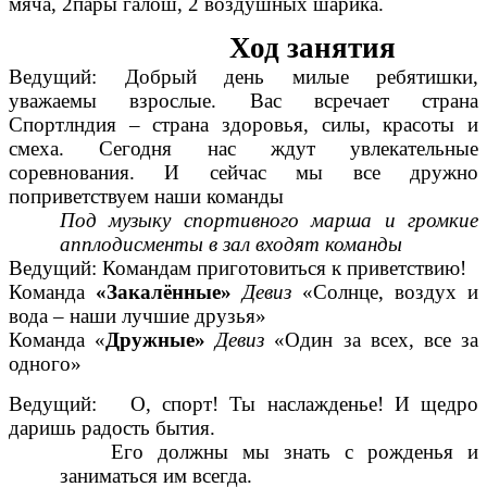
мяча, 2пары галош, 2 воздушных шарика.
Ход занятия
Ведущий: Добрый день милые ребятишки,
уважаемы взрослые. Вас всречает страна
Спортлндия – страна здоровья, силы, красоты и
смеха. Сегодня нас ждут увлекательные
соревнования. И сейчас мы все дружно
поприветствуем наши команды
Под музыку спортивного марша и громкие
апплодисменты в зал входят команды
Ведущий: Командам приготовиться к приветствию!
Команда
«Закалённые»
Девиз
«Солнце, воздух и
вода – наши лучшие друзья»
Команда «
Дружные»
Девиз
«Один за всех, все за
одного»
Ведущий: О, спорт! Ты наслажденье! И щедро
даришь радость бытия.
Его должны мы знать с рожденья и
заниматься им всегда.