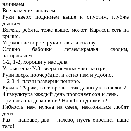
начинаем
Все на месте защагаем.
Руки вверх поднимем выше и опустим, глубже
дышим.
Взгляд, ребята, тоже выше, может, Карлсон есть на
крыше.
Упржнение ворое: руки ставь за голову,
Словно бабочки летаем,крылья сводим,
расправляем.
1-2, 1-2, хороши у нас дела.
Упражненье №3: вверх немножечко смотри,
Руки вверх поочерёдно, и легко нам и удобно.
1-2-3-4, плечи разверни пошире.
Руки к бёдрам, ноги врозь – так давно уж повелось!
Физкультура каждый день прогоняет сон и лень.
Три наклона делай вниз! На «4» поднимись!
Гибкость нам нужна на свете, наклоняться любят
дети.
Раз – направо, два – налево, пусть окрепнет наше
тело!