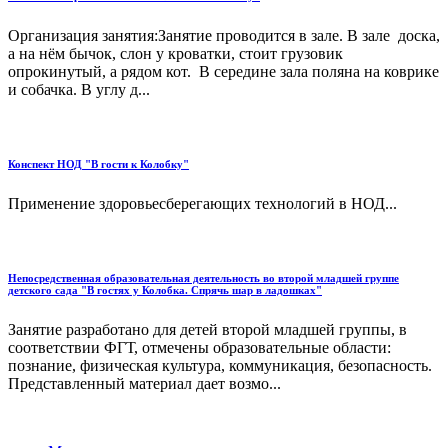
Организация занятия:Занятие проводится в зале. В зале доска,
а на нём бычок, слон у кроватки, стоит грузовик
опрокинутый, а рядом кот. В середине зала поляна на коврике
и собачка. В углу д...
Конспект НОД "В гости к Колобку"
Применение здоровьесберегающих технологий в НОД...
Непосредственная образовательная деятельность во второй младшей группе
детского сада "В гостях у Колобка. Спрячь шар в ладошках"
Занятие разработано для детей второй младшей группы, в
соответствии ФГТ, отмечены образовательные области:
познание, физическая культура, коммуникация, безопасность.
Представленный материал дает возмо...