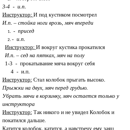
3-4 - и.п.
Инструктор:
И под кустиком посмотрел
И.п. – стойка ноги врозь, мяч впереди
- присед
- и.п.
Инструктор:
И вокруг кустика прокатился
И.п. – сед на пятках, мяч на полу
1-3 - прокатывание мяча вокруг себя
4 - и.п.
Инструктор:
Стал колобок прыгать высоко.
Прыжки на двух, мяч перед грудью.
Убрать мячи в корзинку, мяч остается только у
инструктора
Инструктор:
Так никого и не увидел Колобок и
покатился дальше.
Катится колобок, катится, а навстречу ему заяц