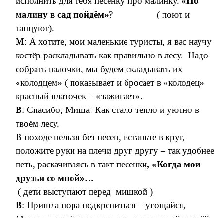
исполнить для тебя песенку про малинку.
«По
малину в сад пойдём»
? ( поют и
танцуют).
М
: А хотите, мои маленькие туристы, я вас научу
костёр раскладывать как правильно в лесу. Надо
собрать палочки, мы будем складывать их
«колодцем» ( показывает и бросает в «колодец»
красный платочек – «зажигает».
В
: Спасибо, Миша! Как стало тепло и уютно в
твоём лесу.
В походе нельзя без песен, встаньте в круг,
положите руки на плечи друг другу – так удобнее
петь, раскачиваясь в такт песенки
, «Когда мои
друзья со мной»…
( дети выступают перед мишкой )
В
: Пришла пора подкрепиться – угощайся,