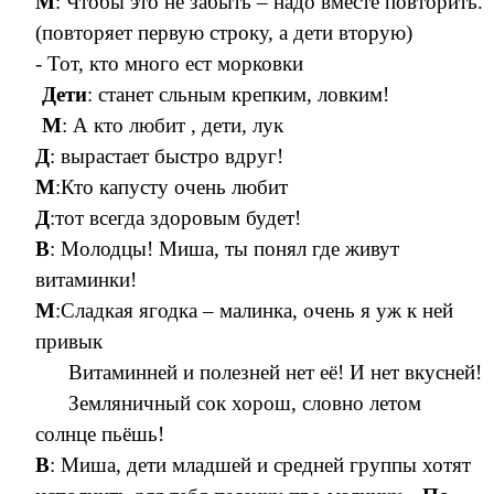
М
: Чтобы это не забыть – надо вместе повторить.
(повторяет первую строку, а дети вторую)
- Тот, кто много ест морковки
Дети
: станет сльным крепким, ловким!
М
: А кто любит , дети, лук
Д
: вырастает быстро вдруг!
М
:Кто капусту очень любит
Д
:тот всегда здоровым будет!
В
: Молодцы! Миша, ты понял где живут
витаминки!
М
:Сладкая ягодка – малинка, очень я уж к ней
привык
Витаминней и полезней нет её! И нет вкусней!
Земляничный сок хорош, словно летом
солнце пьёшь!
В
: Миша, дети младшей и средней группы хотят