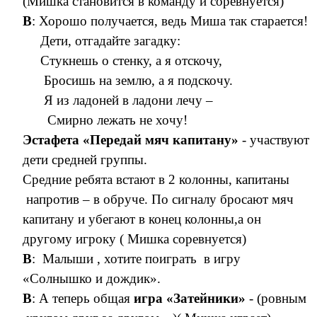
(Мишка становится в команду и соревнуется)
В
: Хорошо получается, ведь Миша так старается!
Дети, отгадайте загадку:
Стукнешь о стенку, а я отскочу,
Бросишь на землю, а я подскочу.
Я из ладоней в ладони лечу –
Смирно лежать не хочу!
Эстафета «Передай мяч капитану»
- участвуют
дети средней группы.
Средние ребята встают в 2 колонны, капитаны
напротив – в обруче. По сигналу бросают мяч
капитану и убегают в конец колонны,а он
другому игроку ( Мишка соревнуется)
В
: Малыши , хотите поиграть в игру
«Солнышко и дождик».
В
: А теперь общая
игра «Затейники»
- (ровным