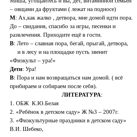
Миша, угощайтесь и вы, дет, витаминной семьёй
– овщами да фруктами ( лежат на подносе)
М
: Ах,как жалко , детвора, мне домой идти пора.
До – свидания, спасибо за игры, песенки и
развлечения. Приходите ещё в гости.
В
: Лето – славная пора, бегай, прыгай, детвора,
и в лесу и на площадке пусть звенит
«Физкульт – ура!»
Дети
: Ура!
В
: Пора и нам возвращаться нам домой. ( всё
прибираем и собираем после себя).
ЛИТЕРАТУРА
:
1. ОБЖ К.Ю.Белая
2. «Ребёнок в детском саду» Ж №3 – 2007г.
3. «Физкультурные праздники в детском саду»
В.И. Шебеко,