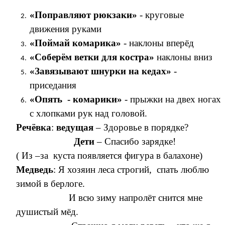
«Поправляют рюкзаки»
- круговые
движения руками
«Поймай комарика»
- наклоны вперёд
«Соберём ветки для костра»
наклоны вниз
«Завязывают шнурки на кедах»
-
приседания
«Опять - комарики»
- прыжки на двех ногах
с хлопками рук над головой.
Речёвка
:
ведущая
– Здоровье в порядке?
Дети
– Спасибо зарядке!
( Из –за куста появляется фигура в балахоне)
Медведь
: Я хозяин леса строгий, спать люблю
зимой в берлоге.
И всю зиму напролёт снится мне
душистый мёд.