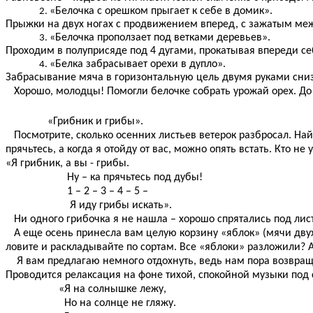
«Белочка с орешком прыгает к себе в домик».
Прыжки на двух ногах с продвижением вперед, с зажатым ме
«Белочка проползает под ветками деревьев».
Проходим в полуприсяде под 4 дугами, прокатывая впереди се
«Белка забрасывает орехи в дупло».
Забрасывание мяча в горизонтальную цель двумя руками снизу
Хорошо, молодцы! Помогли белочке собрать урожай орех. До 
«Грибник и грибы».
Посмотрите, сколько осенних листьев ветерок разбросал. Найди
прячьтесь, а когда я отойду от вас, можно опять встать. Кто не у
«Я грибник, а вы - грибы.
Ну – ка прячьтесь под дубы!
1 – 2 – 3 – 4 – 5 –
Я иду грибы искать».
Ни одного грибочка я не нашла – хорошо спрятались под лист
А еще осень принесла вам целую корзину «яблок» (мячи двух в
ловите и раскладывайте по сортам. Все «яблоки» разложили? А
Я вам предлагаю немного отдохнуть, ведь нам пора возвраща
Проводится релаксация на фоне тихой, спокойной музыки под 
«Я на солнышке лежу,
Но на солнце не гляжу.