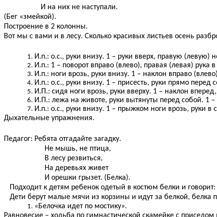
И на них не наступали.
(Бег «змейкой).
Построение в 2 колонны.
Вот мы с вами и в лесу. Сколько красивых листьев осень разб
И.п.: о.с., руки внизу. 1 – руки вверх, правую (левую) но
И.п.: 1 – поворот вправо (влево), правая (левая) рука в с
И.п.: ноги врозь, руки внизу. 1 – наклон вправо (влево), 
И.п.: о.с., руки внизу. 1 – присесть, руки прямо перед со
И.П.: сидя ноги врозь, руки вверху. 1 – наклон вперед, 
И.П.: лежа на животе, руки вытянуты перед собой. 1 – п
И.п.: о.с., руки внизу. 1 – прыжком ноги врозь, руки в
Дыхательные упражнения.
Педагог: Ребята отгадайте загадку.
Не мышь, не птица,
В лесу резвиться,
На деревьях живет
И орешки грызет. (Белка).
Подходит к детям ребенок одетый в костюм белки и говорит: 
Дети берут малые мячи из корзины и идут за белкой, белка 
«Белочка идет по мостику».
Равновесие – ходьба по гимнастической скамейке с приседом н