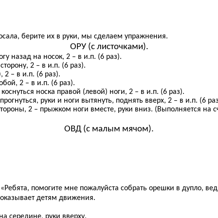
росала, берите их в руки, мы сделаем упражнения.
ОРУ (с листочками).
гу назад на носок, 2 – в и.п. (6 раз).
торону, 2 – в и.п. (6 раз).
2 – в и.п. (6 раз).
бой, 2 – в и.п. (6 раз).
коснуться носка правой (левой) ноги, 2 – в и.п. (6 раз).
рогнуться, руки и ноги вытянуть, поднять вверх, 2 – в и.п. (6 раз
 стороны, 2 – прыжком ноги вместе, руки вниз. (Выполняется на сч
ОВД (с малым мячом).
«Ребята, помогите мне пожалуйста собрать орешки в дупло, вед
показывает детям движения.
а середине, руки вверху.