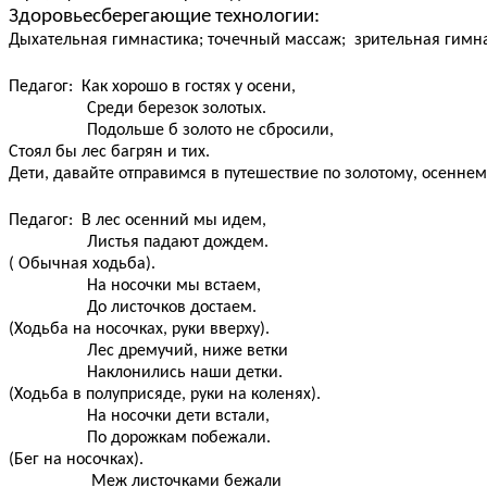
Здоровьесберегающие технологии:
Дыхательная гимнастика; точечный массаж; зрительная гимна
Педагог: Как хорошо в гостях у осени,
Среди березок золотых.
Подольше б золото не сбросили,
Стоял бы лес багрян и тих.
Дети, давайте отправимся в путешествие по золотому, осеннему
Педагог: В лес осенний мы идем,
Листья падают дождем.
( Обычная ходьба).
На носочки мы встаем,
До листочков достаем.
(Ходьба на носочках, руки вверху).
Лес дремучий, ниже ветки
Наклонились наши детки.
(Ходьба в полуприсяде, руки на коленях).
На носочки дети встали,
По дорожкам побежали.
(Бег на носочках).
Меж листочками бежали