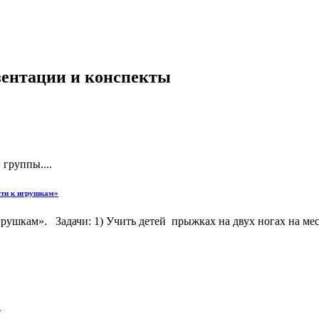
езентации и конспекты
группы....
сти к игрушкам»
шкам». Задачи: 1) Учить детей прыжках на двух ногах на месте,
"