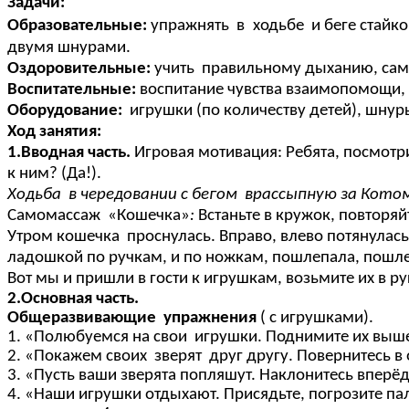
Задачи:
Образовательные:
упражнять в
ходьбе и беге стайк
двумя шнурами.
Оздоровительные:
учить правильному дыханию, сам
Воспитательные:
воспитание чувства взаимопомощи,
Оборудование:
игрушки (по количеству детей), шнуры
Ход занятия:
1.Вводная часть.
Игровая мотивация: Ребята, посмотри
к ним? (Да!).
Ходьба в чередовании с бегом врассыпную за Кото
Самомассаж «Кошечка»
:
Встаньте в кружок, повторяй
Утром кошечка проснулась. Вправо, влево потянулась.
ладошкой по ручкам, и по ножкам, пошлепала, пошле
Вот мы и пришли в гости к игрушкам, возьмите их в ру
2.Основная часть.
Общеразвивающие упражнения
( с игрушками).
1. «Полюбуемся на свои игрушки. Поднимите их выше и
2. «Покажем своих зверят друг другу. Повернитесь в о
3. «Пусть ваши зверята попляшут. Наклонитесь вперёд
4. «Наши игрушки отдыхают. Присядьте, погрозите пал