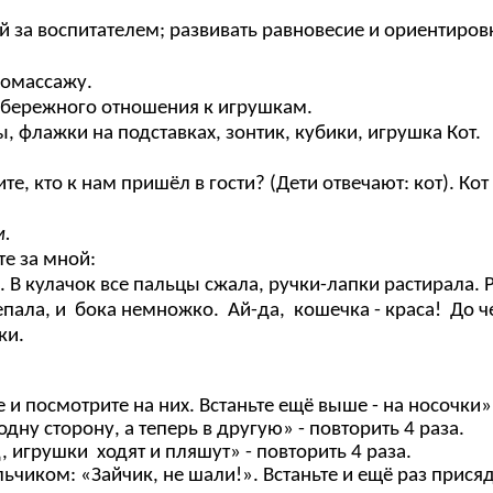
ой за воспитателем; развивать равновесие и ориентиров
омассажу.
 бережного отношения к игрушкам.
, флажки на подставках, зонтик, кубики, игрушка Кот.
те, кто к нам пришёл в гости? (Дети отвечают: кот). К
м.
те за мной:
 В кулачок все пальцы сжала, ручки-лапки растирала. Р
пала, и бока немножко. Ай-да, кошечка - краса! До ч
ки.
 посмотрите на них. Встаньте ещё выше - на носочки» 
дну сторону, а теперь в другую» - повторить 4 раза.
, игрушки ходят и пляшут» - повторить 4 раза.
ьчиком: «Зайчик, не шали!». Встаньте и ещё раз присяд