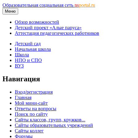
Образовательная социальная сеть
ns
portal.ru
Меню
Обзор возможностей
Детский проект «Алые паруса»
Аттестация педагогических работников
Детский сад
Начальная школа
Школа
НПО и СПО
ВУЗ
Навигация
Вход/регистрация
Главная
Мой мини-сайт
Ответы на вопросы
Поиск по сайту
Сайты классов, групп, кружков...
Сайты образовательных учреждений
Сайты коллег
Форумы