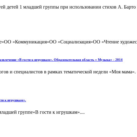
тей детей 1 младшей группы при использовании стихов А. Барто
ие»ОО «Коммуникация»ОО «Социализация»ОО «Чтение художест
азвлечение «В гости к игрушкам». Образовательная область « Музыка» - 2014
гов и специалистов в рамках тематической недели «Моя мама». 
сти к игрушкам».
младшей группе«В гости к игрушкам»....