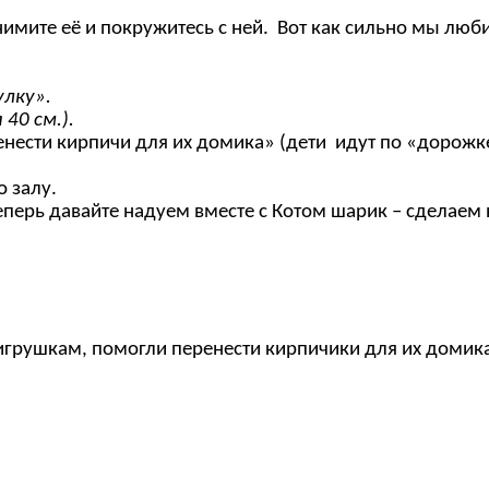
нимите её и покружитесь с ней. Вот как сильно мы люб
улку».
40 см.).
ести кирпичи для их домика» (дети идут по «дорожке
 залу.
перь давайте надуем вместе с Котом шарик – сделаем 
игрушкам, помогли перенести кирпичики для их домика,