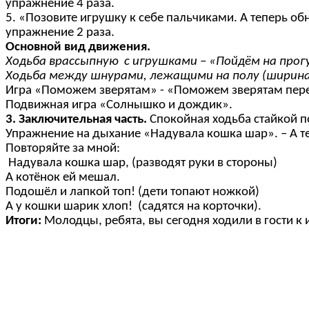
упражнение 4 раза.
5. «Позовите игрушку к себе пальчиками. А теперь об
упражнение 2 раза.
Основной вид движения.
Ходьба врассыпную с игрушками – «Пойдём на прог
Ходьба между шнурами, лежащими на полу (ширина 
Игра «Поможем зверятам» - «Поможем зверятам перен
Подвижная игра «Солнышко и дождик».
3. Заключительная часть.
Спокойная ходьба стайкой по
Упражнение на дыхание «Надувала кошка шар». – А те
Повторяйте за мной:
Надувала кошка шар, (разводят руки в стороны)
А котёнок ей мешал.
Подошёл и лапкой топ! (дети топают ножкой)
А у кошки шарик хлоп! (садятся на корточки).
Итоги:
Молодцы, ребята, вы сегодня ходили в гости к 