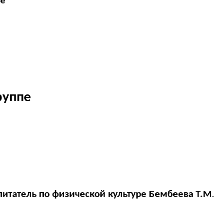
ое
руппе
питатель по физической культуре Бембеева Т.М
.