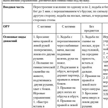
выполнении упражнений .ритмической гимнастики под музыку.
Вводная часть
Перестроение в колонне по одному и по 2, ходьба и б
бег до 1 мин. с перешагиванием ч/з бруски; по сигналу
другую сторону, ходьба на носках, пятках, в чередова
сторонах стопы.
ОРУ
С кеглями
С кеглями
Без
предметов
Основные виды
1. Бросание
1. Ходьба с
1. Ходьба по
Иг
движений
упр
мяча правой и
перешагиванием
скамье на
1. 
левой рукой
через набивные
носках, кури
по
попеременно,
мячи, высоко
над головой,
2. 
ловля его двумя
поднимая
на середине
1. 
руками.
колени, руки на
присесть,
одн
2. Ползание по
поясе.
встать и
мес
гимнастической
2. Подлезание в
пройти
пр
обруч, который
скамейке на
дальше.
впе
держит партнер,
животе,
2. Прыжки на
2..
правым и левым
подтягиваясь
правой и
вер
боком.
двумя руками,
левой ноге
ног
3. Прыжки на
хват с боков.
через шнуры.
впе
двух ногах из
Игровые
3. Бросание
3.П
обруча в обруч.
упражнения:
мяча вверх и
чер
4. Прыжки на
1. «Быстро
ловля двумя
правой и левой
встань в
руками.