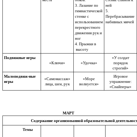
3. Лазание по
ней
гимнастической
5.
стенке с
Перебрасывание
использованием
набивных мячей
перекрестного
движения рук и
ног
4. Прыжки в
высоту
Подвижные игры
«У солдат
«Ключи»
«Удочка»
порядок
строгий»
Малоподвиж-ные
Игровое
«Самомассаж»
«Море
игры
упражнение:
лица, шеи, рук
волнуется»
«Снайперы»
МАРТ
Содержание организованной образовательной деятельнос
Темы