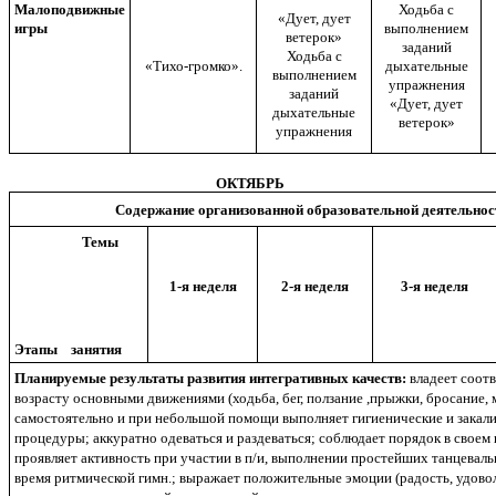
Малоподвижные
Ходьба с
«Дует, дует
игры
выполнением
ветерок»
заданий
Ходьба с
«Тихо-громко».
дыхательные
выполнением
упражнения
заданий
«Дует, дует
дыхательные
ветерок»
упражнения
ОКТЯБРЬ
Содержание организованной образовательной деятельнос
Темы
1-я неделя
2-я неделя
3-я неделя
Этапы занятия
Планируемые результаты развития интегративных качеств:
владеет соо
возрасту основными движениями (ходьба, бег, ползание ,прыжки, бросание, 
самостоятельно и при небольшой помощи выполняет гигиенические и зака
процедуры; аккуратно одеваться и раздеваться; соблюдает порядок в своем
проявляет активность при участии в п/и, выполнении простейших танцевал
время ритмической гимн.; выражает положительные эмоции (радость, удово