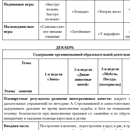
Подвижные игры
«Быстро
возьми,
«Лошади»
«Хитрая лиса»
быстро
положи»
Малоподвиж-ные
«Самомассаж»
игры
ног мячами
«Затейники»
«У жирафов»
ежиками
(м
ДЕКАБРЬ
Содержание организованной образовательной деятельн
Темы
3-я неделя
2-я неделя
«Мебель.
1-я неделя
«Дикие
«Зима»
Посуда.
животные
зимой»
(материалы)
Этапы занятия
Планируемые результаты развития интегративных качеств:
владеет 
дыхательных упражнений по методике А. Стрельниковой и самостоятельно
задерживать дыхание во время выполнения ходьбы и бега на повышенн
технику безопасности при выполнении прыжков со скамейки и из обруча
инициативу в оказании помощи взрослым и детям
Вводная часть
Построение в колонну , перестроение в круг, в две, в