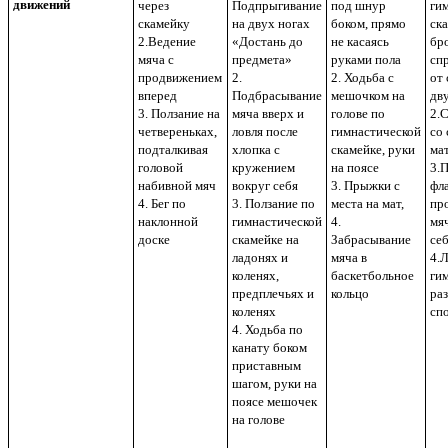
движений
через
Подпрыгивание
под шнур
гим
скамейку
на двух ногах
боком, прямо
ска
2.Ведение
«Достань до
не касаясь
бр
мяча с
предмета»
руками пола
спр
продвижением
2.
2. Ходьба с
от 
вперед
Подбрасывание
мешочком на
дв
3. Ползание на
мяча вверх и
голове по
2.
четвереньках,
ловля после
гимнастической
со 
подталкивая
хлопка с
скамейке, руки
мат
головой
кружением
на поясе
3.
набивной мяч
вокруг себя
3. Прыжки с
фл
4. Бег по
3. Ползание по
места на мат,
пр
наклонной
гимнастической
4.
мя
доске
скамейке на
Забрасывание
се
ладонях и
мяча в
4.
коленях,
баскетбольное
гим
предплечьях и
кольцо
ра
коленях
сп
4. Ходьба по
канату боком
приставным
шагом, руки на
поясе мешочек
на голове