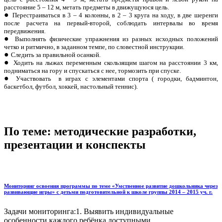
расстояние 5 – 12 м, метать предметы в движущуюся цель.
Перестраиваться в 3 – 4 колонны, в 2 – 3 круга на ходу, в две шеренги
после расчета на первый-второй, соблюдать интервалы во время
передвижения.
Выполнять физические упражнения из разных исходных положений
четко и ритмично, в заданном темпе, по словестной инструкции.
Следить за правильной осанкой.
Ходить на лыжах переменным скользящим шагом на расстоянии 3 км,
подниматься на гору и спускаться с нее, тормозить при спуске.
Участвовать в играх с элементами спорта ( городки, бадминтон,
баскетбол, футбол, хоккей, настольный теннис).
По теме: методические разработки,
презентации и конспекты
Мониторинг освоения программы по теме «Умственное развитие дошкольника через
развивающие игры» с детьми подготовительной к школе группы 2014 – 2015 уч. г.
Задачи мониторинга:1. Выявить индивидуальные
особенности каждого ребёнка доступными