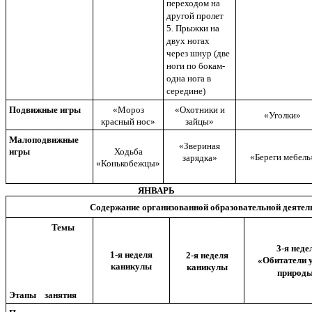
переходом на
другой пролет
5. Прыжки на
двух ногах
через шнур (две
ноги по бокам-
одна нога в
середине)
Подвижные игры
«Мороз
«Охотники и
«Уголки»
красный нос»
зайцы»
Малоподвижные
«Звериная
игры
Ходьба
«Береги мебель
зарядка»
«Конькобежцы»
ЯНВАРЬ
Содержание организованной образовательной деятел
Темы
3-я неде
1-я неделя
2-я неделя
«Обитатели 
каникулы
каникулы
природ
Этапы занятия