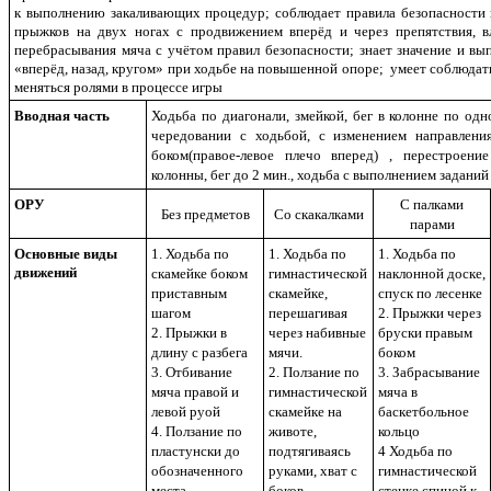
к выполнению закаливающих процедур; соблюдает правила безопасности
прыжков на двух ногах с продвижением вперёд и через препятствия, в
перебрасывания мяча с учётом правил безопасности; знает значение и вы
«вперёд, назад, кругом» при ходьбе на повышенной опоре; умеет соблюдат
меняться ролями в процессе игры
Вводная часть
Ходьба по диагонали, змейкой, бег в колонне по одн
чередовании с ходьбой, с изменением направлени
боком(правое-левое плечо вперед) , перестроени
колонны, бег до 2 мин., ходьба с выполнением заданий
ОРУ
С палками
Без предметов
Со скакалками
парами
Основные виды
1. Ходьба по
1. Ходьба по
1. Ходьба по
движений
скамейке боком
гимнастической
наклонной доске,
приставным
скамейке,
спуск по лесенке
шагом
перешагивая
2. Прыжки через
2. Прыжки в
через набивные
бруски правым
длину с разбега
мячи.
боком
3. Отбивание
2. Ползание по
3. Забрасывание
мяча правой и
гимнастической
мяча в
левой руой
скамейке на
баскетбольное
4. Ползание по
животе,
кольцо
пластунски до
подтягиваясь
4 Ходьба по
обозначенного
руками, хват с
гимнастической
места
боков.
стенке спиной к