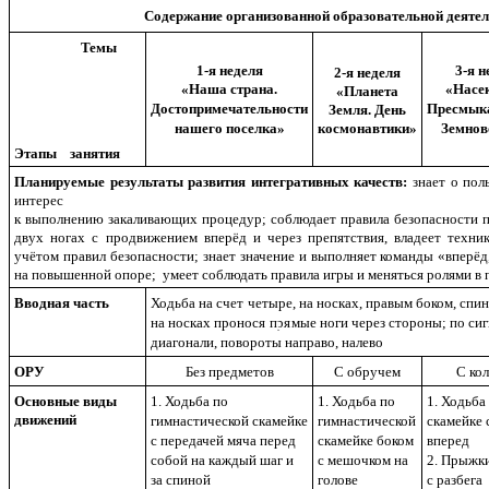
Содержание организованной образовательной деяте
Темы
1-я неделя
3-я н
2-я неделя
«Наша страна.
«Насе
«Планета
Достопримечательности
Пресмык
Земля. День
нашего поселка»
космонавтики»
Земнов
Этапы занятия
Планируемые результаты развития интегративных качеств:
знает о пол
интерес
к выполнению закаливающих процедур; соблюдает правила безопасности 
двух ногах с продвижением вперёд и через препятствия, владеет техни
учётом правил безопасности; знает значение и выполняет команды «вперёд,
на повышенной опоре; умеет соблюдать правила игры и меняться ролями в 
Вводная часть
Ходьба на счет четыре, на носках, правым боком, спин
на носках пронося прямые ноги через стороны; по сиг
диагонали, повороты направо, налево
ОРУ
Без предметов
С обручем
С ко
Основные виды
1. Ходьба по
1. Ходьба по
1. Ходьба
движений
гимнастической скамейке
гимнастической
скамейке 
с передачей мяча перед
скамейке боком
вперед
собой на каждый шаг и
с мешочком на
2. Прыжки
за спиной
голове
с разбега