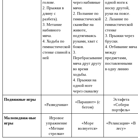
голове.
через набивные
одной ноги к
2. Прыжки в
мячи.
носку другой,
длину с
2. Ползание по
руки на поясе.
разбега).
гимнастической
2. Лазание по
3. Метание
скамейке на
гимнастической
набивного
животе,
стенке
мяча.
подтягиваясь
3. Прыжки через
4. Ходьба по
руками, хват с
бруски.
гимнастической
боков.
4. Отбивание мяча
стенке спиной к
3.
между
ней
Перебрасывание
предметами,
мяча друг другу
поставленными
во время
в одну линию
ходьбы.
4. Прыжки на
одной ноге
через скакалку
Подвижные игры
Эстафета
«Парашют» (с
«Разведчики»
«Собери
бегом)
портфель»
Малоподвиж-ные
Игровое
игры
упражнение
«Море
«Релаксация» «В
«Меткие
волнуется»
лесу»
стрелки»