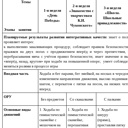
Темы
2-я неделя
3-я неделя
1-я неделя
«Знакомство с
«Школа.
«День
творчеством
Школьные
Победы»
К.И.
принадлежности»
Чуковского»
Этапы занятия
Планируемые результаты развития интегративных качеств:
знает о пол
проявляет интерес
к выполнению закаливающих процедур; соблюдает правила безопасност
прыжков на двух ногах с продвижением вперёд и через препятствия, 
перебрасывания мяча с учётом правил безопасности; знает значение и в
«вперёд, назад, кругом» при ходьбе на повышенной опоре; умеет соблюда
меняться ролями в процессе игры
Вводная часть
Ходьба и бег парами, бег змейкой, на носках в чередо
изменением направления движения, высоко поднимая
шагом, с перекатом с пятки на носок, на низких че
вперед
ОРУ
Без предметов
Со скакалками
С палками
Основные виды
1. Ходьба по
1. Ходьба по
1. Ходьба по
движений
гимнастической
гимнастической
шнуру
скамейке с
скамейке,
(прямо),
мешочком на
перешагивая
приставляя пятку