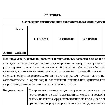
СЕНТЯБРЬ
Содержание организованной образовательной деятельност
Темы
1-я неделя
2-я неделя
3-я неделя
Этапы занятия
Планируемые результаты развития интегративных качеств:
ходьба и бе
одному с соблюдением дистанции и фиксированием поворотов, с различ
рук, сохраняют равновесие на повышенной опоре, ходьба по скамейке пр
на голове; правильно выполняют все виды основных движений; прыгают 
обруча в обруч, перебрасывают мяч друг другу.: 2мя руками снизу, из-
самостоятельны в организации собственной оптимальной двигательной
сверстников, в том числе п/и, уверенно анализируют их
Вводная часть
Построение в колонну по одному, расчет на первый втор
перестроение из одной в две колонны, ходьба на носках, п
разным положением рук, бег в колонне, на носках, бег с
прямых ног вперед и забрасыванием их назад, челночный 