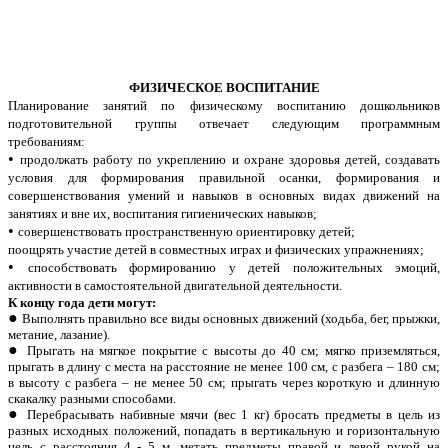
ФИЗИЧЕСКОЕ ВОСПИТАНИЕ
Планирование занятий по физическому воспитанию дошкольников
подготовительной группы отвечает следующим программным
требованиям:
продолжать работу по укреплению и охране здоровья детей, создавать
условия для формирования правильной осанки, формирования и
совершенствования умений и навыков в основных видах движений на
занятиях и вне их, воспитания гигиенических навыков;
совершенствовать пространственную ориентировку детей;
поощрять участие детей в совместных играх и физических упражнениях;
способствовать формированию у детей положительных эмоций,
активности в самостоятельной двигательной деятельности.
К концу года дети могут:
Выполнять правильно все виды основных движений (ходьба, бег, прыжки,
метание, лазание).
Прыгать на мягкое покрытие с высоты до 40 см; мягко приземляться,
прыгать в длину с места на расстояние не менее 100 см, с разбега – 180 см;
в высоту с разбега – не менее 50 см; прыгать через короткую и длинную
скакалку разными способами.
Перебрасывать набивные мячи (вес 1 кг) бросать предметы в цель из
разных исходных положений, попадать в вертикальную и горизонтальную
цель с расстояния 4 - 5 м, метать предметы правой и левой рукой на