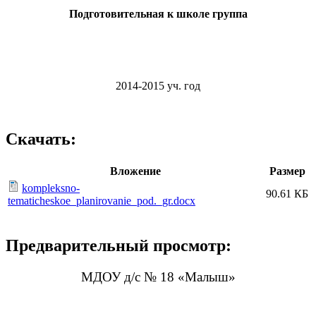
Подготовительная к школе группа
2014-2015 уч. год
Скачать:
Вложение
Размер
kompleksno-
90.61 КБ
tematicheskoe_planirovanie_pod._gr.docx
Предварительный просмотр:
МДОУ д/с № 18 «Малыш»