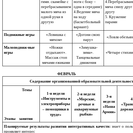
гимн. скамейке с
ноги с боку –
4.Перебрасыван
перебрасыванием
одна в середине)
мяча снизу друг
малого мяча из
4.Ведение мяча
другу
одной руки в
на ходу
5. Кружение
другую
(баскетбольный
парами
вариант)
Подвижные игры
«Ловишка с
«Догони свою
«Ловля обезъя
мячом»
пару»
Малоподвиж-ные
«Ножки
«Зимушка-
игры
отдыхают».
зима».
«Четыре стихии
Массаж стоп
Танцевальные
мячами ежиками
движения
ФЕВРАЛЬ
Содержание организованной образовательной деятельнос
Темы
1-я неделя
2-я неделя
3-я
«Инструменты и
«Морские,
4
неделя
электроприборы
речные и
«Транс
«Наша
– помощники в
аквариумные
дорожн
Армия»
рыбки»
труде»
Этапы занятия
Планируемые результаты развития интегративных качеств:
знает о поль
проявляет интерес