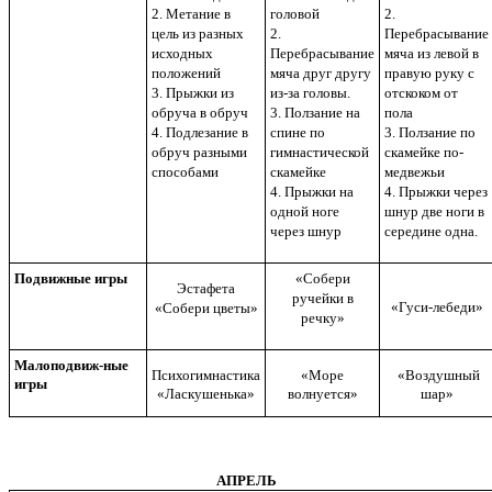
2. Метание в
головой
2.
цель из разных
2.
Перебрасывание
исходных
Перебрасывание
мяча из левой в
положений
мяча друг другу
правую руку с
3. Прыжки из
из-за головы.
отскоком от
обруча в обруч
3. Ползание на
пола
4. Подлезание в
спине по
3. Ползание по
обруч разными
гимнастической
скамейке по-
способами
скамейке
медвежьи
4. Прыжки на
4. Прыжки через
одной ноге
шнур две ноги в
через шнур
середине одна.
Подвижные игры
«Собери
Эстафета
ручейки в
«Гуси-лебеди»
«Собери цветы»
речку»
Малоподвиж-ные
Психогимнастика
«Море
«Воздушный
игры
«Ласкушенька»
волнуется»
шар»
АПРЕЛЬ