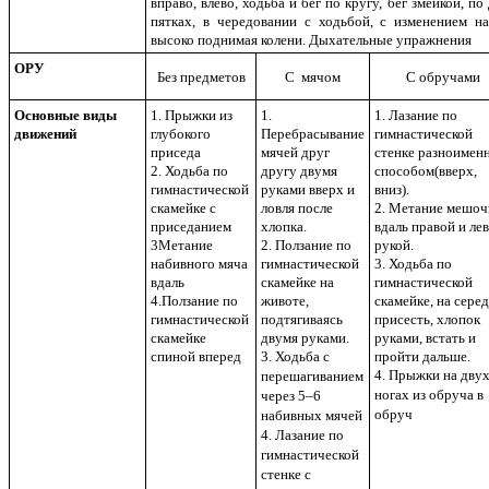
вправо, влево, ходьба и бег по кругу, бег змейкой, по
пятках, в чередовании с ходьбой, с изменением н
высоко поднимая колени. Дыхательные упражнения
ОРУ
Без предметов
С мячом
С обручами
Основные виды
1. Прыжки из
1.
1. Лазание по
движений
глубокого
Перебрасывание
гимнастической
приседа
мячей друг
стенке разноимен
2. Ходьба по
другу двумя
способом(вверх,
гимнастической
руками вверх и
вниз).
скамейке с
ловля после
2. Метание мешоч
приседанием
хлопка.
вдаль правой и ле
3Метание
2. Ползание по
рукой.
набивного мяча
гимнастической
3. Ходьба по
вдаль
скамейке на
гимнастической
4.Ползание по
животе,
скамейке, на сере
гимнастической
подтягиваясь
присесть, хлопок
скамейке
двумя руками.
руками, встать и
спиной вперед
3. Ходьба с
пройти дальше.
4. Прыжки на дву
перешагиванием
ногах из обруча в
через 5–6
обруч
набивных мячей
4. Лазание по
гимнастической
стенке с