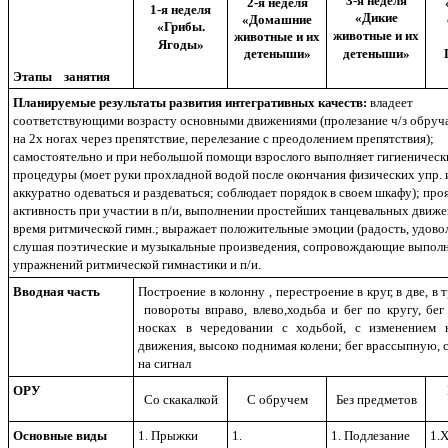
3-я неделя
2-я неделя
1-я неделя
«Дикие
«Домашние
«Грибы.
животные и их
животные и их
Ягоды»
детеныши»
детеныши»
Этапы занятия
Планируемые результаты развития интегративных качеств:
владеет
соответствующими возрасту основными движениями (пролезание ч/з обруч
на 2х ногах через препятствие, перелезание с преодолением препятствия);
самостоятельно и при небольшой помощи взрослого выполняет гигиеническ
процедуры (моет руки прохладной водой после окончания физических упр. и
аккуратно одеваться и раздеваться; соблюдает порядок в своем шкафу); про
активность при участии в п/и, выполнении простейших танцевальных движе
время ритмической гимн.; выражает положительные эмоции (радость, удовол
слушая поэтические и музыкальные произведения, сопровождающие выпол
упражнений ритмической гимнастики и п/и.
Вводная часть
Построение в колонну , перестроение в круг, в две, в 
повороты вправо, влево,ходьба и бег по кругу, бег 
носках в чередовании с ходьбой, с изменением 
движения, высоко поднимая колени; бег врассыпную, 
на сигнал
ОРУ
Со скакалкой
С обручем
Без предметов
Основные виды
1. Прыжки
1.
1. Подлезание
1.