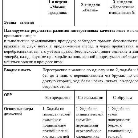
1-я неделя
3-я неделя
2-я неделя
«Мамин
«Перелетные
«Весна»
праздник»
птицы весной»
Этапы занятия
Планируемые результаты развития интегративных качеств:
знает о пол
проявляет интерес
к выполнению закаливающих процедур; соблюдает правила безопасности
прыжков на двух ногах с продвижением вперёд и через препятствия, в
перебрасывания мяча с учётом правил безопасности; знает значение и в
«вперёд, назад, кругом» при ходьбе на повышенной опоре; умеет соблюдат
меняться ролями в процессе игры
Вводная часть
Перестроение в колонне по одному и по 2, ходьба и
бег до 2 мин. с перешагиванием ч/з бруски; по си
другую сторону, ходьба на носках, пятках, в чередов
сторонах стопы
ОРУ
Без предметов
Со скакалками
С обручем
Основные виды
1. Ходьба по
1. Ходьба по
1. Ходьба по
движений
гимнастической
гимнастической
узкой
скамейке с
скамейке,
поверхности
подниманием
перешагивая
боком, с
прямой ноги и
через кубики с
хлопками над
хлопка под ней
хлопками над
головой