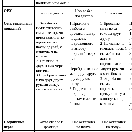
подниманием колен.
ОРУ
Новые без
Без предметов
С палками
предметов
1. Ходьба по
Основные виды
1.Прыжки с
1. Бросание
И
гимнастической
движений
разбега с
мяча из-за
у
скамейке прямо,
доставанием до
головы друг
1
приставляя пятку
предмета,
другу
п
одной ноги к
подвешенного
2. Ползание по
2
носку другой, с
на высоту
гимнастической
н
мешочком на
поднятой вверх
скамейке на
3
голове.
руки.
животе,
п
2. Прыжки на
2.
подтягиваясь
ч
двух ногах через
Перебрасывание
двумя руками,
м
шнуры.
мяча друг другу
хват с боков.
п
3.Перебрасывание
двумя руками
3. Ходьба по
к
мяча друг другу
снизу.
скамье –
п
руками снизу,
3
Подлезание
поднять
о
стоя в шеренгах.
под шнур
прямую ногу и
г
правым и левым
хлопнуть над
4
боком.
коленом.
д
о
Подвижные
«Кто скорее к
«Не оставайся
«Не оставайся
игры
флажку»
на полу»
на полу»