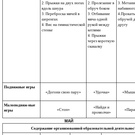
2. Прыжки на двух ногах
2. Пролезание в
3. Метани
вдоль шнура
обруч боком
набивног
3. Переброска мячей в
3. Отбивание
4.Прокат
шеренгах
мяча одной
обручей 
4. Вис на гимнастической
рукой между
другу
стенке
кеглями
4. Прыжки
через короткую
скакалку
Подвижные игры
«Догони свою пару»
«Удочка»
«Мыше
Малоподвиж-ные
«Найди и
«Стоп»
«Пар
игры
промолчи»
МАЙ
Содержание организованной образовательной деятельнос