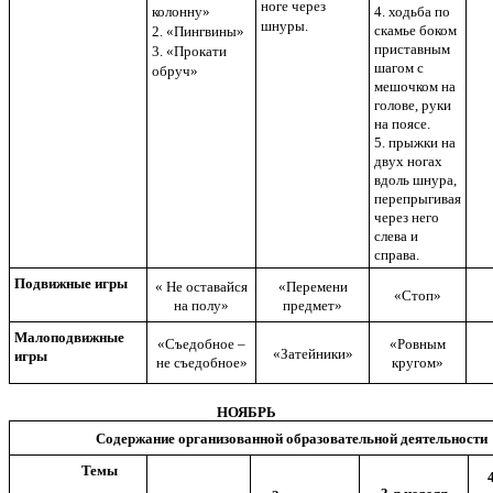
ноге через
колонну»
4. ходьба по
шнуры.
скамье боком
2. «Пингвины»
приставным
3. «Прокати
шагом с
обруч»
мешочком на
голове, руки
на поясе.
5. прыжки на
двух ногах
вдоль шнура,
перепрыгивая
через него
слева и
справа.
Подвижные игры
« Не оставайся
«Перемени
«Стоп»
на полу»
предмет»
Малоподвижные
«Съедобное –
«Ровным
«Затейники»
игры
не съедобное»
кругом»
НОЯБРЬ
Содержание организованной образовательной деятельности
Темы