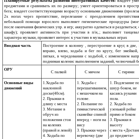
Планируемые результаты развития интегративных качеств:
владеет уме
предметами и сравнивать их по размеру; умеет ориентироваться в прост
бега; владеет соответствующими возрасту основными движениями (пролеза
2х ногах через препятствие, перелезание с преодолением препятстви
небольшой помощи взрослого выполняет гигиенические процедуры (мое
после окончания физических упр. и игр; аккуратно одеваться и раздеваться;
шкафу); проявляет активность при участии в п/и,.; выполняет танцев
характера музыки, проявляет интерес к участию в музыкальных играх
Вводная часть
Построение в колонну , перестроение в круг, в две
вправо, влево, ходьба и бег по кругу, бег змейкой,
пятках, в чередовании с ходьбой, с изменением нап
поднимая коленис выполнением заданий, челночный б
ОРУ
С палкой
С мячом
С гирями
Основные виды
1.Ходьба по
1. Ходьба с
1. Подлезание п
движений
наклонной
перешагиванием,
шнур боком, не
доске(40см).
с мешочком на
касаясь руками
2. Прыжки в
голове.
пола.
длину с места
2. Ползание по
2. Ходьба по
3. Метание в
гимнастической
узенькой рейке
обруч из
скамейке спиной
прямо и боком
положения стоя
вперед – ноги на
3. Прыжки в
на коленях
вису
высоту
(правой и левой)
3. Прыжки через
с места «Достан
4. Ходьба по
веревочку (две
до предмета»